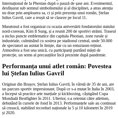
Internațional de la Phenian după o pauză de șase ani. Evenimentul,
desfășurat sub semnul simbolismului și al disciplinei, a atras atenția
nu doar prin amploarea sa, ci și prin prezența unui român, Ștefan
Iulius Gavril, care a reușit să se claseze pe locul 11.
Maratonul a fost organizat cu ocazia aniversării fondatorului statului
nord-coreean, Kim Il Sung, și a reunit 200 de sportivi străini. Traseul
a inclus puncte emblematice din capitala Phenian, zone rurale și
industriale, culminând cu sosirea pe stadionul central, unde 50.000
de spectatori au asistat în liniște, dar cu un entuziasm reținut.
Atmosfera a fost una unică, cu participanți purtând măști de
protecție, un semn al precauțiilor încă prezente după pandemie.
Performanța unui atlet român: Povestea
lui Ștefan Iulius Gavril
Originar din Brașov, Ștefan Iulius Gavril, în vârstă de 35 de ani, are
un parcurs sportiv impresionant. După ce s-a mutat în Italia în 2003,
a început să practice arte marțiale și kickboxing, câștigând Cupa
Mondială Bestfighter în 2011. Ulterior, s-a orientat către atletism,
debutând în cursele de fond în 2013. Performanțele sale au continuat
să crească, stabilind recorduri naționale la 5 și 10 kilometri în 2019
și 2020.