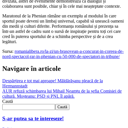
divizată, astfel de evenimente demonstrează că dialogul și
colaborarea sunt posibile, chiar și în cele mai neașteptate contexte.
Maratonul de la Phenian rămâne un exemplu al modului în care
sportul poate deveni un limbaj universal, capabil să unească oameni
din medii și culturi diferite. Performanța românului și prezența sa
într-un astfel de cadru sunt o sursă de inspirație pentru toți cei care
cred în puterea sportului de a schimba perspective și de a crea
legături.
Sursa:
romanialibera.ro/la-zi/un-brasovean-a-concurat-in-coreea-de-
nord-spectacol-rar-in-phenian-cu-50-000-de-spectatori-in-tribune/
Navigare în articole
Despărțirea e tot mai aproape! Măldărășanu pleacă de la
Hermannstadt
AUR refuză schimbarea lui Mihail Neamțu de la șefia Comisiei de
cultură. Moșteanu: PSD și PNL îl apără.
Caută
Caută
S-ar putea sa te intereseze!