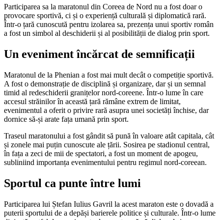
Participarea sa la maratonul din Coreea de Nord nu a fost doar o
provocare sportivă, ci și o experiență culturală și diplomatică rară.
Într-o țară cunoscută pentru izolarea sa, prezența unui sportiv român
a fost un simbol al deschiderii și al posibilității de dialog prin sport.
Un eveniment încărcat de semnificații
Maratonul de la Phenian a fost mai mult decât o competiție sportivă.
A fost o demonstrație de disciplină și organizare, dar și un semnal
timid al redeschiderii granițelor nord-coreene. Într-o lume în care
accesul străinilor în această țară rămâne extrem de limitat,
evenimentul a oferit o privire rară asupra unei societăți închise, dar
dornice să-și arate fața umană prin sport.
Traseul maratonului a fost gândit să pună în valoare atât capitala, cât
și zonele mai puțin cunoscute ale țării. Sosirea pe stadionul central,
în fața a zeci de mii de spectatori, a fost un moment de apogeu,
subliniind importanța evenimentului pentru regimul nord-coreean.
Sportul ca punte între lumi
Participarea lui Ștefan Iulius Gavril la acest maraton este o dovadă a
puterii sportului de a depăși barierele politice și culturale. Într-o lume