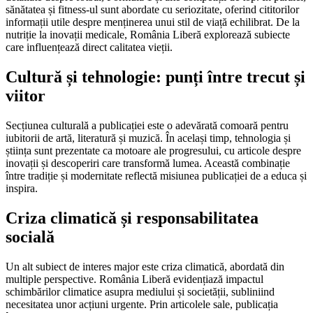
sănătatea și fitness-ul sunt abordate cu seriozitate, oferind cititorilor
informații utile despre menținerea unui stil de viață echilibrat. De la
nutriție la inovații medicale, România Liberă explorează subiecte
care influențează direct calitatea vieții.
Cultură și tehnologie: punți între trecut și
viitor
Secțiunea culturală a publicației este o adevărată comoară pentru
iubitorii de artă, literatură și muzică. În același timp, tehnologia și
știința sunt prezentate ca motoare ale progresului, cu articole despre
inovații și descoperiri care transformă lumea. Această combinație
între tradiție și modernitate reflectă misiunea publicației de a educa și
inspira.
Criza climatică și responsabilitatea
socială
Un alt subiect de interes major este criza climatică, abordată din
multiple perspective. România Liberă evidențiază impactul
schimbărilor climatice asupra mediului și societății, subliniind
necesitatea unor acțiuni urgente. Prin articolele sale, publicația