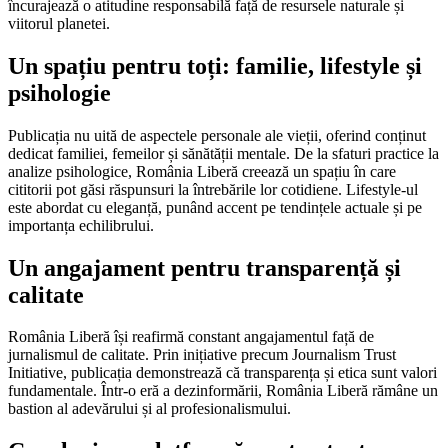
încurajează o atitudine responsabilă față de resursele naturale și
viitorul planetei.
Un spațiu pentru toți: familie, lifestyle și
psihologie
Publicația nu uită de aspectele personale ale vieții, oferind conținut
dedicat familiei, femeilor și sănătății mentale. De la sfaturi practice la
analize psihologice, România Liberă creează un spațiu în care
cititorii pot găsi răspunsuri la întrebările lor cotidiene. Lifestyle-ul
este abordat cu eleganță, punând accent pe tendințele actuale și pe
importanța echilibrului.
Un angajament pentru transparență și
calitate
România Liberă își reafirmă constant angajamentul față de
jurnalismul de calitate. Prin inițiative precum Journalism Trust
Initiative, publicația demonstrează că transparența și etica sunt valori
fundamentale. Într-o eră a dezinformării, România Liberă rămâne un
bastion al adevărului și al profesionalismului.