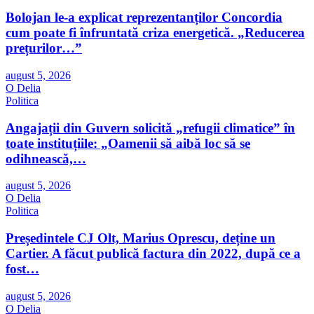
Bolojan le-a explicat reprezentanților Concordia
cum poate fi înfruntată criza energetică. „Reducerea
prețurilor…”
august 5, 2026
O Delia
Politica
Angajații din Guvern solicită „refugii climatice” în
toate instituțiile: „Oamenii să aibă loc să se
odihnească,…
august 5, 2026
O Delia
Politica
Președintele CJ Olt, Marius Oprescu, deține un
Cartier. A făcut publică factura din 2022, după ce a
fost…
august 5, 2026
O Delia