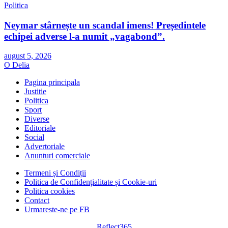
Politica
Neymar stârnește un scandal imens! Președintele
echipei adverse l-a numit „vagabond”.
august 5, 2026
O Delia
Pagina principala
Justitie
Politica
Sport
Diverse
Editoriale
Social
Advertoriale
Anunturi comerciale
Termeni și Condiții
Politica de Confidențialitate și Cookie-uri
Politica cookies
Contact
Urmareste-ne pe FB
Reflect365