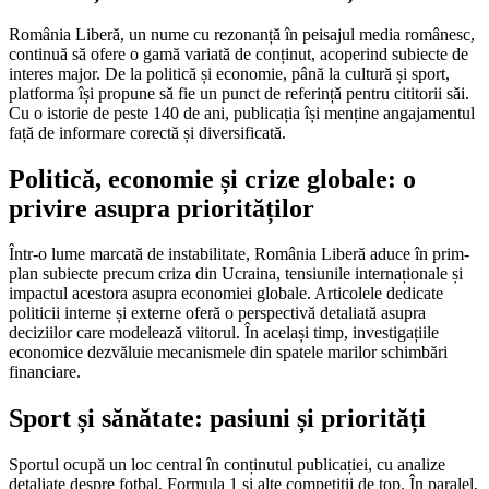
România Liberă, un nume cu rezonanță în peisajul media românesc,
continuă să ofere o gamă variată de conținut, acoperind subiecte de
interes major. De la politică și economie, până la cultură și sport,
platforma își propune să fie un punct de referință pentru cititorii săi.
Cu o istorie de peste 140 de ani, publicația își menține angajamentul
față de informare corectă și diversificată.
Politică, economie și crize globale: o
privire asupra priorităților
Într-o lume marcată de instabilitate, România Liberă aduce în prim-
plan subiecte precum criza din Ucraina, tensiunile internaționale și
impactul acestora asupra economiei globale. Articolele dedicate
politicii interne și externe oferă o perspectivă detaliată asupra
deciziilor care modelează viitorul. În același timp, investigațiile
economice dezvăluie mecanismele din spatele marilor schimbări
financiare.
Sport și sănătate: pasiuni și priorități
Sportul ocupă un loc central în conținutul publicației, cu analize
detaliate despre fotbal, Formula 1 și alte competiții de top. În paralel,