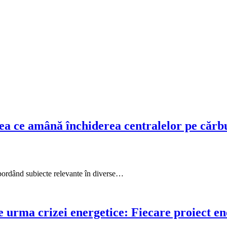
a ce amână închiderea centralelor pe cărb
bordând subiecte relevante în diverse…
e urma crizei energetice: Fiecare proiect e