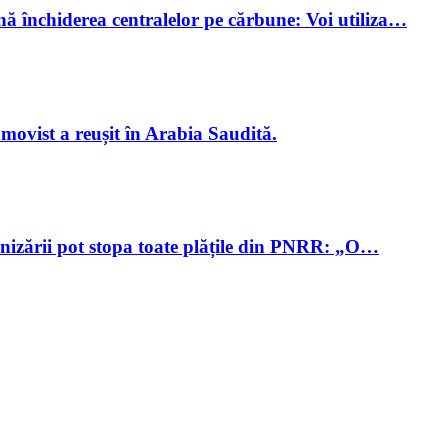
 închiderea centralelor pe cărbune: Voi utiliza…
ovist a reușit în Arabia Saudită.
bonizării pot stopa toate plățile din PNRR: „O…