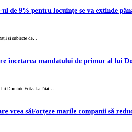
-ul de 9% pentru locuințe se va extinde pân
ații și subiecte de…
are încetarea mandatului de primar al lui D
 lui Dominic Fritz. I-a tăiat…
care vrea săForţeze marile companii să re