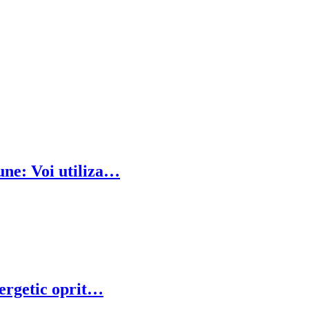
une: Voi utiliza…
nergetic oprit…