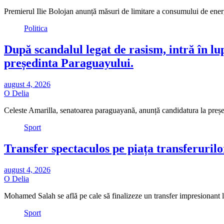
Premierul Ilie Bolojan anunță măsuri de limitare a consumului de energ
Politica
După scandalul legat de rasism, intră în lu
președinta Paraguayului.
august 4, 2026
O Delia
Celeste Amarilla, senatoarea paraguayană, anunță candidatura la pre
Sport
Transfer spectaculos pe piața transferuril
august 4, 2026
O Delia
Mohamed Salah se află pe cale să finalizeze un transfer impresiona
Sport