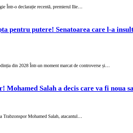
ie Într-o declarație recentă, premierul Ilie…
pta pentru putere! Senatoarea care l-a insul
ședinția din 2028 Într-un moment marcat de controverse și…
or! Mohamed Salah a decis care va fi noua sa
nt la Trabzonspor Mohamed Salah, atacantul…