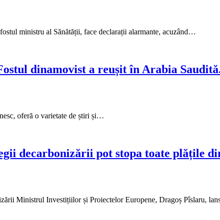
stul ministru al Sănătății, face declarații alarmante, acuzând…
ostul dinamovist a reușit în Arabia Saudită
sc, oferă o varietate de știri și…
legii decarbonizării pot stopa toate plățil
zării Ministrul Investițiilor și Proiectelor Europene, Dragoș Pîslaru, l