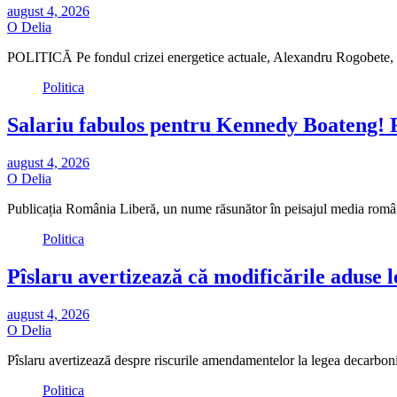
august 4, 2026
O Delia
POLITICĂ Pe fondul crizei energetice actuale, Alexandru Rogobete, fo
Politica
Salariu fabulos pentru Kennedy Boateng! F
august 4, 2026
O Delia
Publicația România Liberă, un nume răsunător în peisajul media române
Politica
Pîslaru avertizează că modificările aduse 
august 4, 2026
O Delia
Pîslaru avertizează despre riscurile amendamentelor la legea decarboni
Politica