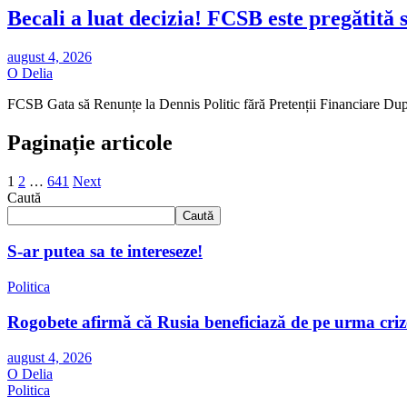
Becali a luat decizia! FCSB este pregătită s
august 4, 2026
O Delia
FCSB Gata să Renunțe la Dennis Politic fără Pretenții Financiare Du
Paginație articole
1
2
…
641
Next
Caută
Caută
S-ar putea sa te intereseze!
Politica
Rogobete afirmă că Rusia beneficiază de pe urma crize
august 4, 2026
O Delia
Politica