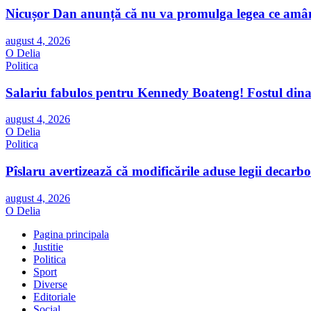
Nicușor Dan anunță că nu va promulga legea ce amână
august 4, 2026
O Delia
Politica
Salariu fabulos pentru Kennedy Boateng! Fostul dinam
august 4, 2026
O Delia
Politica
Pîslaru avertizează că modificările aduse legii decar
august 4, 2026
O Delia
Pagina principala
Justitie
Politica
Sport
Diverse
Editoriale
Social