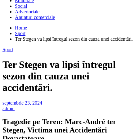
Editoriale
Social
Advertoriale
Anunturi comerciale
Home
Sport
Ter Stegen va lipsi întregul sezon din cauza unei accidentări.
Sport
Ter Stegen va lipsi întregul
sezon din cauza unei
accidentări.
septembrie 23, 2024
admin
Tragedie pe Teren: Marc-André ter
Stegen, Victima unei Accidentări
Devastatoare