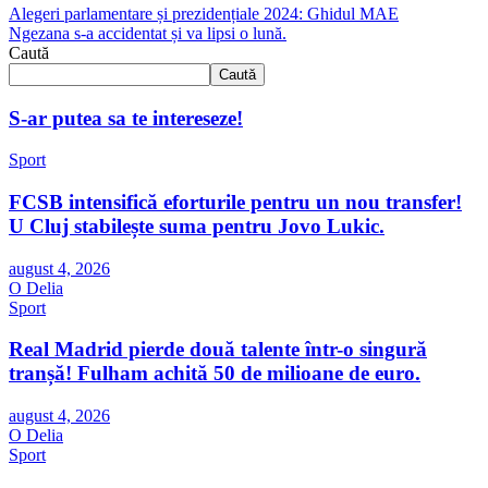
Alegeri parlamentare și prezidențiale 2024: Ghidul MAE
Ngezana s-a accidentat și va lipsi o lună.
Caută
Caută
S-ar putea sa te intereseze!
Sport
FCSB intensifică eforturile pentru un nou transfer!
U Cluj stabilește suma pentru Jovo Lukic.
august 4, 2026
O Delia
Sport
Real Madrid pierde două talente într-o singură
tranșă! Fulham achită 50 de milioane de euro.
august 4, 2026
O Delia
Sport