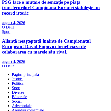
PSG face o mutare de senzație pe piața
transferurilor! Campioana Europei stabilește un
record istoric
august 4, 2026
O Delia
Sport
Alianță neașteptată înainte de Campionatul
European! David Popovici beneficiază de
colaborarea cu marele său rival.
august 4, 2026
O Delia
Pagina principala
Justitie
Politica
Sport
Diverse
Editoriale
Social
Advertoriale
Anunturi comerciale