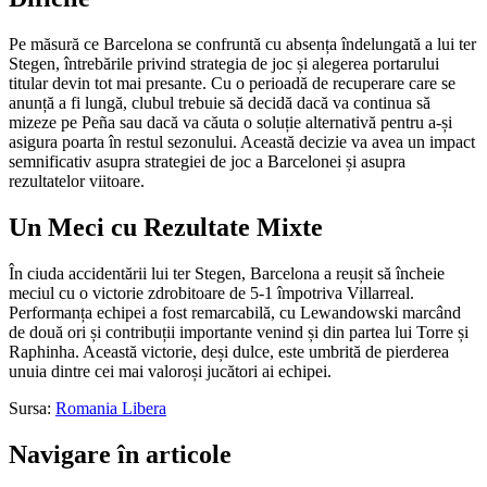
Pe măsură ce Barcelona se confruntă cu absența îndelungată a lui ter
Stegen, întrebările privind strategia de joc și alegerea portarului
titular devin tot mai presante. Cu o perioadă de recuperare care se
anunță a fi lungă, clubul trebuie să decidă dacă va continua să
mizeze pe Peña sau dacă va căuta o soluție alternativă pentru a-și
asigura poarta în restul sezonului. Această decizie va avea un impact
semnificativ asupra strategiei de joc a Barcelonei și asupra
rezultatelor viitoare.
Un Meci cu Rezultate Mixte
În ciuda accidentării lui ter Stegen, Barcelona a reușit să încheie
meciul cu o victorie zdrobitoare de 5-1 împotriva Villarreal.
Performanța echipei a fost remarcabilă, cu Lewandowski marcând
de două ori și contribuții importante venind și din partea lui Torre și
Raphinha. Această victorie, deși dulce, este umbrită de pierderea
unuia dintre cei mai valoroși jucători ai echipei.
Sursa:
Romania Libera
Navigare în articole