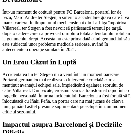
Într-un moment de cotitură pentru FC Barcelona, portarul lor de
bază, Marc-André ter Stegen, a suferit o accidentare gravă care îi va
marca cariera. În timpul unui meci tensionat din La Liga împotriva
Villarreal, ter Stegen a fost nevoit să părăsească terenul pe targă,
după o cădere care i-a provocat o ruptură totală a tendonului rotulian
la genunchiul drept. Aceasta nu este prima dată când genunchiul său
este subiectul unor probleme medicale serioase, având în
antecedente o operație similară în 2021.
Un Erou Căzut în Luptă
Accidentarea lui ter Stegen nu a venit într-un moment oarecare.
Portarul german tocmai realizase o intervenție crucială care a
menținut avantajul echipei sale, împiedicând egalarea scorului de
către Villarreal. Din păcate, eroismul său s-a transformat rapid într-o
tragedie personală. În urma incidentului, Barcelona a fost forțată să îl
înlocuiască cu Iñaki Peña, un portar care nu mai jucase de câteva
luni, punând astfel presiune suplimentară pe echipă într-un moment
critic al sezonului.
Impactul asupra Barcelonei și Deciziile
Dificile