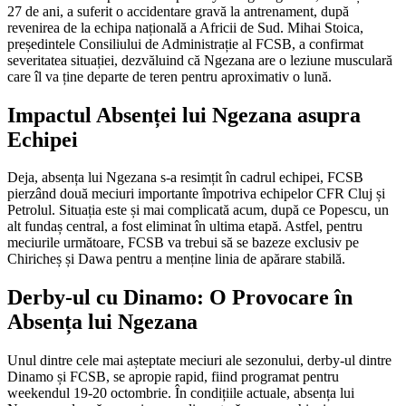
27 de ani, a suferit o accidentare gravă la antrenament, după
revenirea de la echipa națională a Africii de Sud. Mihai Stoica,
președintele Consiliului de Administrație al FCSB, a confirmat
severitatea situației, dezvăluind că Ngezana are o leziune musculară
care îl va ține departe de teren pentru aproximativ o lună.
Impactul Absenței lui Ngezana asupra
Echipei
Deja, absența lui Ngezana s-a resimțit în cadrul echipei, FCSB
pierzând două meciuri importante împotriva echipelor CFR Cluj și
Petrolul. Situația este și mai complicată acum, după ce Popescu, un
alt fundaș central, a fost eliminat în ultima etapă. Astfel, pentru
meciurile următoare, FCSB va trebui să se bazeze exclusiv pe
Chiricheș și Dawa pentru a menține linia de apărare stabilă.
Derby-ul cu Dinamo: O Provocare în
Absența lui Ngezana
Unul dintre cele mai așteptate meciuri ale sezonului, derby-ul dintre
Dinamo și FCSB, se apropie rapid, fiind programat pentru
weekendul 19-20 octombrie. În condițiile actuale, absența lui