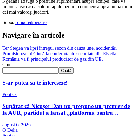
Ngezana adaugă o presiune suplimentară asupra echipei, care va
trebui să găsească soluții rapide pentru a compensa lipsa unuia dintre
cei mai valoroși jucători.
Sursa:
romanialibera.ro
Navigare în articole
Ter Stegen va lipsi întregul sezon din cauza unei accidentări.
Promisiunea lui Ciucă la conferința de securitate din Elveția:
România va fi principalul producător de gaz din UE.
Caută
Caută
S-ar putea sa te intereseze!
Politica
Supărat că Nicușor Dan nu propune un premier de
la AUR, partidul a lansat „platforma pentru…
august 6, 2026
O Delia
Politica