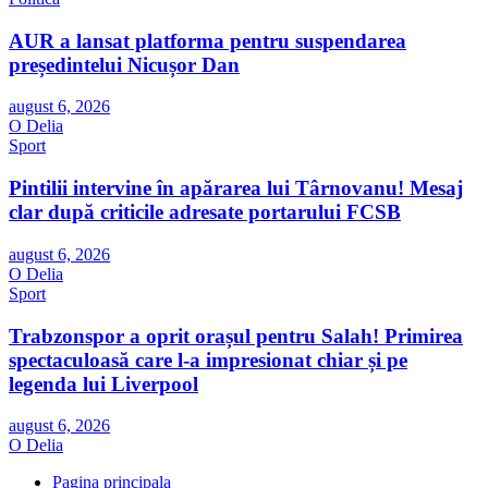
AUR a lansat platforma pentru suspendarea
președintelui Nicușor Dan
august 6, 2026
O Delia
Sport
Pintilii intervine în apărarea lui Târnovanu! Mesaj
clar după criticile adresate portarului FCSB
august 6, 2026
O Delia
Sport
Trabzonspor a oprit orașul pentru Salah! Primirea
spectaculoasă care l-a impresionat chiar și pe
legenda lui Liverpool
august 6, 2026
O Delia
Pagina principala