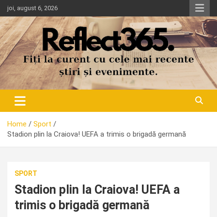
Skip
joi, august 6, 2026
to
content
Home
Sport
Stadion plin la Craiova! UEFA a trimis o brigadă germană
SPORT
Stadion plin la Craiova! UEFA a
trimis o brigadă germană