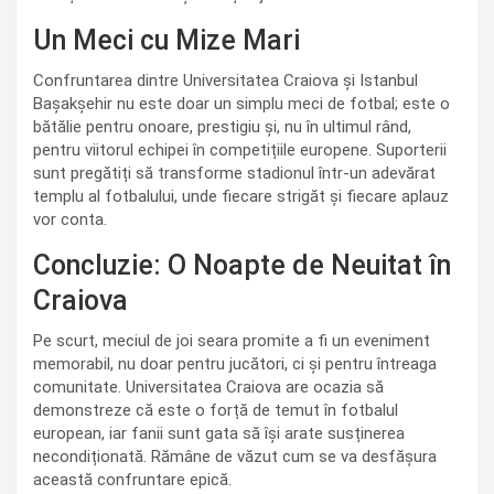
Un Meci cu Mize Mari
Confruntarea dintre Universitatea Craiova și Istanbul
Bașakșehir nu este doar un simplu meci de fotbal; este o
bătălie pentru onoare, prestigiu și, nu în ultimul rând,
pentru viitorul echipei în competițiile europene. Suporterii
sunt pregătiți să transforme stadionul într-un adevărat
templu al fotbalului, unde fiecare strigăt și fiecare aplauz
vor conta.
Concluzie: O Noapte de Neuitat în
Craiova
Pe scurt, meciul de joi seara promite a fi un eveniment
memorabil, nu doar pentru jucători, ci și pentru întreaga
comunitate. Universitatea Craiova are ocazia să
demonstreze că este o forță de temut în fotbalul
european, iar fanii sunt gata să își arate susținerea
necondiționată. Rămâne de văzut cum se va desfășura
această confruntare epică.