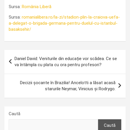
Sursa:
România Liberă
Sursa:
romanialibera.ro/la-zi/stadion-plin-la-craiova-uefa-
a-delegat-o-brigada-germana-pentru-duelul-cu-istanbul-
basaksehir/
Navigare
Daniel David: Veniturile din educație vor scădea. Ce se
în
va întâmpla cu plata cu ora pentru profesori?
articole
Decizii șocante în Brazilia! Ancelotti a lăsat acasă
starurile Neymar, Vinicius și Rodrygo.
Caută
Caută