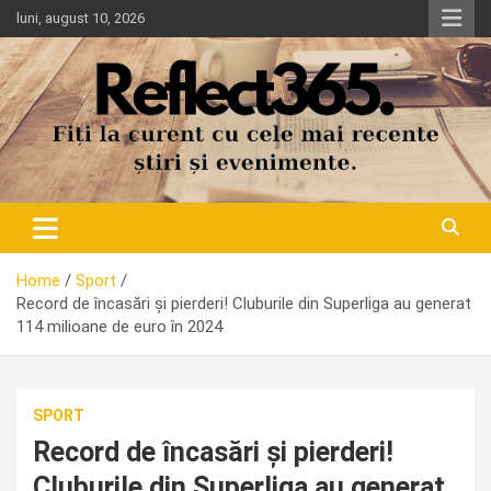
Skip
luni, august 10, 2026
to
content
Home
Sport
Record de încasări și pierderi! Cluburile din Superliga au generat
114 milioane de euro în 2024
SPORT
Record de încasări și pierderi!
Cluburile din Superliga au generat