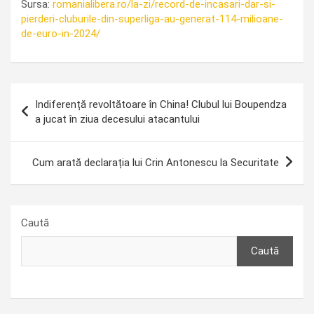
Sursa:
romanialibera.ro/la-zi/record-de-incasari-dar-si-
pierderi-cluburile-din-superliga-au-generat-114-milioane-
de-euro-in-2024/
Navigare
Indiferență revoltătoare în China! Clubul lui Boupendza
în
a jucat în ziua decesului atacantului
articole
Cum arată declarația lui Crin Antonescu la Securitate
Caută
Caută