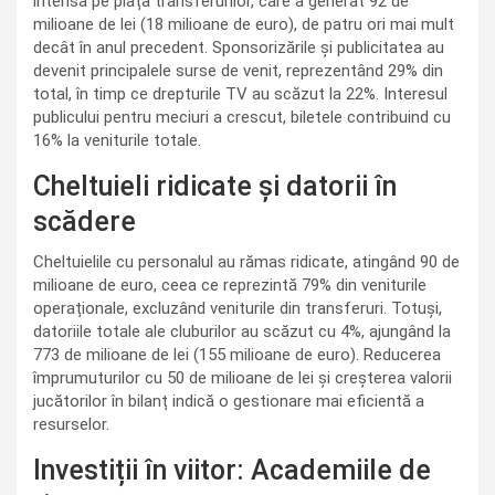
intensă pe piața transferurilor, care a generat 92 de
milioane de lei (18 milioane de euro), de patru ori mai mult
decât în anul precedent. Sponsorizările și publicitatea au
devenit principalele surse de venit, reprezentând 29% din
total, în timp ce drepturile TV au scăzut la 22%. Interesul
publicului pentru meciuri a crescut, biletele contribuind cu
16% la veniturile totale.
Cheltuieli ridicate și datorii în
scădere
Cheltuielile cu personalul au rămas ridicate, atingând 90 de
milioane de euro, ceea ce reprezintă 79% din veniturile
operaționale, excluzând veniturile din transferuri. Totuși,
datoriile totale ale cluburilor au scăzut cu 4%, ajungând la
773 de milioane de lei (155 milioane de euro). Reducerea
împrumuturilor cu 50 de milioane de lei și creșterea valorii
jucătorilor în bilanț indică o gestionare mai eficientă a
resurselor.
Investiții în viitor: Academiile de