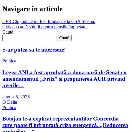
Navigare în articole
CFR Cluj aduce un fost fundaș de la CSA Steaua.
Ciolacu caută soluții pentru pensiile înghețate.
Caută
Caută
S-ar putea sa te intereseze!
Politica
Legea ANI a fost aprobată a doua oară de Senat cu
amendamentul „Fritz” și propunerea AUR privind
averile…
august 5, 2026
O Delia
Politica
Bolojan le-a explicat reprezentanților Concordia
cum poate fi înfruntată criza energetică. „Reducerea
prețurilor…”