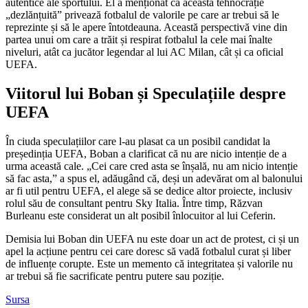
autentice ale sportului. El a menționat că această tehnocrație
„dezlănțuită” privează fotbalul de valorile pe care ar trebui să le
reprezinte și să le apere întotdeauna. Această perspectivă vine din
partea unui om care a trăit și respirat fotbalul la cele mai înalte
niveluri, atât ca jucător legendar al lui AC Milan, cât și ca oficial
UEFA.
Viitorul lui Boban și Speculațiile despre
UEFA
În ciuda speculațiilor care l-au plasat ca un posibil candidat la
președinția UEFA, Boban a clarificat că nu are nicio intenție de a
urma această cale. „Cei care cred asta se înșală, nu am nicio intenție
să fac asta,” a spus el, adăugând că, deși un adevărat om al balonului
ar fi util pentru UEFA, el alege să se dedice altor proiecte, inclusiv
rolul său de consultant pentru Sky Italia. Între timp, Răzvan
Burleanu este considerat un alt posibil înlocuitor al lui Ceferin.
Demisia lui Boban din UEFA nu este doar un act de protest, ci și un
apel la acțiune pentru cei care doresc să vadă fotbalul curat și liber
de influențe corupte. Este un memento că integritatea și valorile nu
ar trebui să fie sacrificate pentru putere sau poziție.
Sursa