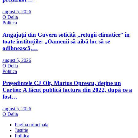
august 5, 2026
O Delia
Politica
Angajații din Guvern solicită „refugii climatice” în
toate instituțiile: „Oamenii să aibă loc să se
odihnească,…
august 5, 2026
O Delia
Politica
Președintele CJ Olt, Marius Oprescu, deține un
Cartier. A făcut publică factura din 2022, după ce a
fost…
august 5, 2026
O Delia
Pagina principala
Justitie
Politica