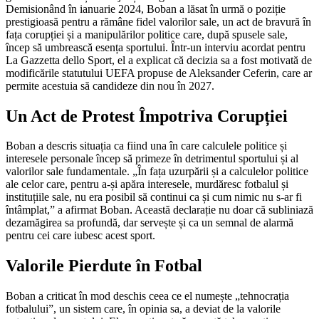
Demisionând în ianuarie 2024, Boban a lăsat în urmă o poziție
prestigioasă pentru a rămâne fidel valorilor sale, un act de bravură în
fața corupției și a manipulărilor politice care, după spusele sale,
încep să umbrească esența sportului. Într-un interviu acordat pentru
La Gazzetta dello Sport, el a explicat că decizia sa a fost motivată de
modificările statutului UEFA propuse de Aleksander Ceferin, care ar
permite acestuia să candideze din nou în 2027.
Un Act de Protest Împotriva Corupției
Boban a descris situația ca fiind una în care calculele politice și
interesele personale încep să primeze în detrimentul sportului și al
valorilor sale fundamentale. „În fața uzurpării și a calculelor politice
ale celor care, pentru a-și apăra interesele, murdăresc fotbalul și
instituțiile sale, nu era posibil să continui ca și cum nimic nu s-ar fi
întâmplat,” a afirmat Boban. Această declarație nu doar că subliniază
dezamăgirea sa profundă, dar servește și ca un semnal de alarmă
pentru cei care iubesc acest sport.
Valorile Pierdute în Fotbal
Boban a criticat în mod deschis ceea ce el numește „tehnocrația
fotbalului”, un sistem care, în opinia sa, a deviat de la valorile