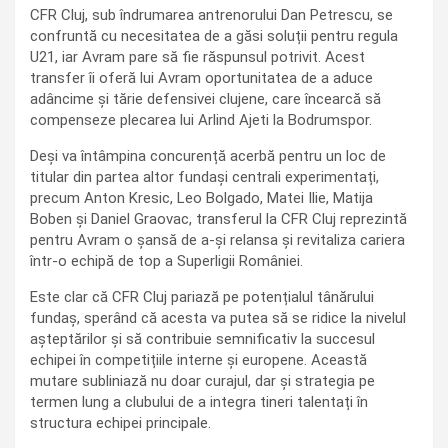
CFR Cluj, sub îndrumarea antrenorului Dan Petrescu, se
confruntă cu necesitatea de a găsi soluții pentru regula
U21, iar Avram pare să fie răspunsul potrivit. Acest
transfer îi oferă lui Avram oportunitatea de a aduce
adâncime și tărie defensivei clujene, care încearcă să
compenseze plecarea lui Arlind Ajeti la Bodrumspor.
Deși va întâmpina concurență acerbă pentru un loc de
titular din partea altor fundași centrali experimentați,
precum Anton Kresic, Leo Bolgado, Matei Ilie, Matija
Boben și Daniel Graovac, transferul la CFR Cluj reprezintă
pentru Avram o șansă de a-și relansa și revitaliza cariera
într-o echipă de top a Superligii României.
Este clar că CFR Cluj pariază pe potențialul tânărului
fundaș, sperând că acesta va putea să se ridice la nivelul
așteptărilor și să contribuie semnificativ la succesul
echipei în competițiile interne și europene. Această
mutare subliniază nu doar curajul, dar și strategia pe
termen lung a clubului de a integra tineri talentați în
structura echipei principale.