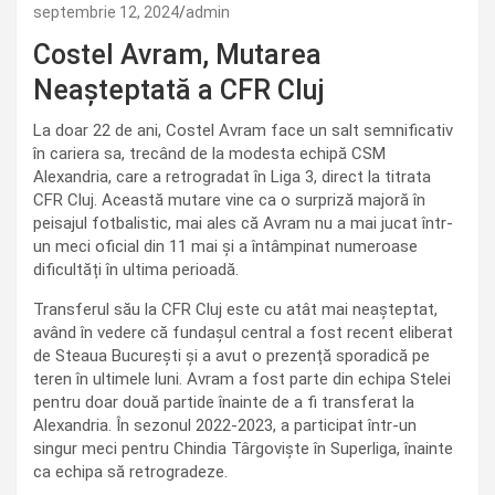
septembrie 12, 2024
admin
Costel Avram, Mutarea
Neașteptată a CFR Cluj
La doar 22 de ani, Costel Avram face un salt semnificativ
în cariera sa, trecând de la modesta echipă CSM
Alexandria, care a retrogradat în Liga 3, direct la titrata
CFR Cluj. Această mutare vine ca o surpriză majoră în
peisajul fotbalistic, mai ales că Avram nu a mai jucat într-
un meci oficial din 11 mai și a întâmpinat numeroase
dificultăți în ultima perioadă.
Transferul său la CFR Cluj este cu atât mai neașteptat,
având în vedere că fundașul central a fost recent eliberat
de Steaua București și a avut o prezență sporadică pe
teren în ultimele luni. Avram a fost parte din echipa Stelei
pentru doar două partide înainte de a fi transferat la
Alexandria. În sezonul 2022-2023, a participat într-un
singur meci pentru Chindia Târgoviște în Superliga, înainte
ca echipa să retrogradeze.