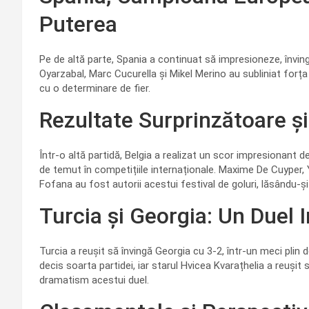
Puterea
Pe de altă parte, Spania a continuat să impresioneze, învin
Oyarzabal, Marc Cucurella și Mikel Merino au subliniat forța 
cu o determinare de fier.
Rezultate Surprinzătoare 
Într-o altă partidă, Belgia a realizat un scor impresionant
de temut în competițiile internaționale. Maxime De Cuyper, 
Fofana au fost autorii acestui festival de goluri, lăsându-
Turcia și Georgia: Un Duel 
Turcia a reușit să învingă Georgia cu 3-2, într-un meci plin 
decis soarta partidei, iar starul Hvicea Kvarațhelia a reuș
dramatism acestui duel.