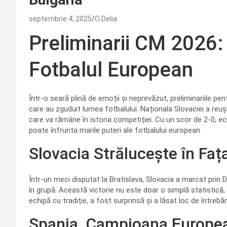
septembrie 4, 2025
O Delia
Preliminarii CM 2026: 
Fotbalul European
Într-o seară plină de emoții și neprevăzut, preliminariile 
care au zguduit lumea fotbalului. Naționala Slovaciei a reuș
care va rămâne în istoria competiției. Cu un scor de 2-0,
poate înfrunta marile puteri ale fotbalului european.
Slovacia Strălucește în Fa
Într-un meci disputat la Bratislava, Slovacia a marcat prin 
în grupă. Această victorie nu este doar o simplă statistică,
echipă cu tradiție, a fost surprinsă și a lăsat loc de întrebă
Spania, Campioana Europea