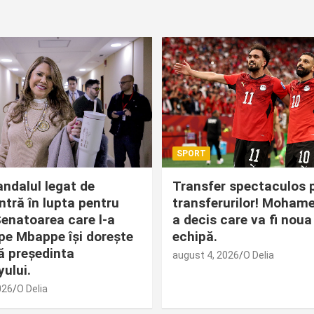
SPORT
ndalul legat de
Transfer spectaculos 
ntră în lupta pentru
transferurilor! Moham
Senatoarea care l-a
a decis care va fi noua
 pe Mbappe își dorește
echipă.
ă președinta
august 4, 2026
O Delia
ului.
026
O Delia