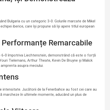
gând Bulgaria cu un categoric 3-0. Golurile marcate de Mikel
echipei iberice, care își propune să își apere titlul european
și Performanțe Remarcabile
 de 6-0 împotriva Liechtenstein, demonstrând că este o forță
Youri Tielemans, Arthur Theate, Kevin De Bruyne și Malick
și amprenta asupra meciului.
Intens
de intensitate. Jucătorii de la Fenerbahce au fost cei care au
it să marcheze în ultimele momente, aducând un plus de