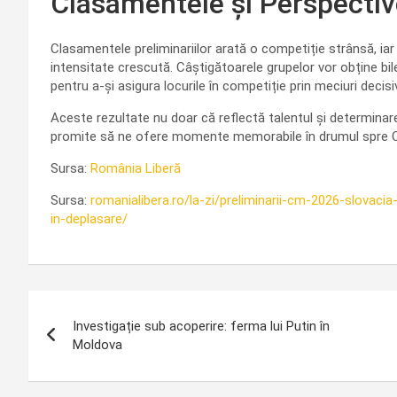
Clasamentele și Perspectiv
Clasamentele preliminariilor arată o competiție strânsă, ia
intensitate crescută. Câștigătoarele grupelor vor obține bil
pentru a-și asigura locurile în competiție prin meciuri decisi
Aceste rezultate nu doar că reflectă talentul și determinare
promite să ne ofere momente memorabile în drumul spre 
Sursa:
România Liberă
Sursa:
romanialibera.ro/la-zi/preliminarii-cm-2026-slovaci
in-deplasare/
Navigare
Investigație sub acoperire: ferma lui Putin în
în
Moldova
articole