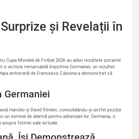
Surprize și Revelații în
pentru Cupa Mondial de Fotbal 2026 au adus rezultate șocante
it o victorie remarcabilă împotriva Germaniei, un rezultat
 echipa antrenată de Francesco Calzona a demonstrat că
ța Germaniei
David Hancko și David Strelec, consolidându-și astfel poziția
 ci un semnal de alarmă pentru adversarii lor. Germania, o
ri asupra formei sale actuale.
nă, Își Demonstrează