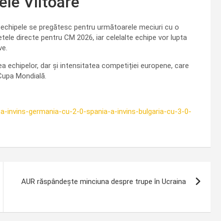
ele Viitoare
r echipele se pregătesc pentru următoarele meciuri cu o
etele directe pentru CM 2026, iar celelalte echipe vor lupta
ve.
a echipelor, dar și intensitatea competiției europene, care
Cupa Mondială.
a-a-invins-germania-cu-2-0-spania-a-invins-bulgaria-cu-3-0-
AUR răspândește minciuna despre trupe în Ucraina