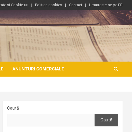
tate și Cookie-uri
Politica cookies
Contact
Urmareste-ne pe FB
LE
ANUNTURI COMERCIALE
Caută
Caută