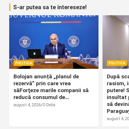
S-ar putea sa te intereseze!
POLITICA
POLITICA
Bolojan anunță „planul de
După sca
rezervă” prin care vrea
rasism, i
săForţeze marile companii să
putere! 
reducă consumul de…
insultat
să devin
august 4, 2026
O Delia
Paraguay
august 4, 2