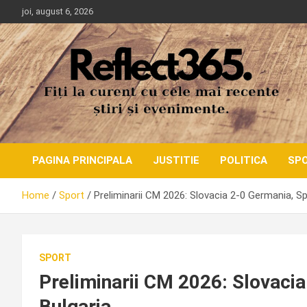
Skip
joi, august 6, 2026
to
content
PAGINA PRINCIPALA
JUSTITIE
POLITICA
SP
Home
Sport
Preliminarii CM 2026: Slovacia 2-0 Germania, Sp
SPORT
Preliminarii CM 2026: Slovaci
Bulgaria