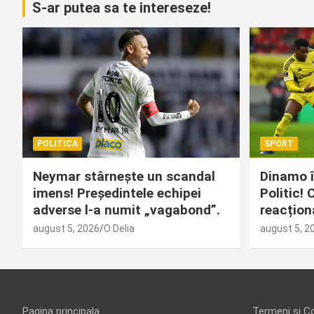
S-ar putea sa te intereseze!
POLITICA
SPORT
Neymar stârnește un scandal
Dinamo î
imens! Președintele echipei
Politic!
adverse l-a numit „vagabond”.
reacțion
august 5, 2026
O Delia
august 5, 2
Pagina principala
Termeni și Co