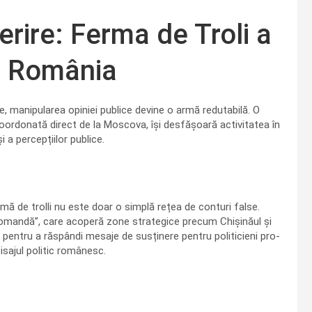
rire: Ferma de Troli a
și România
e, manipularea opiniei publice devine o armă redutabilă. O
 coordonată direct de la Moscova, își desfășoară activitatea în
 a percepțiilor publice.
ă de trolli nu este doar o simplă rețea de conturi false.
 comandă”, care acoperă zone strategice precum Chișinăul și
 pentru a răspândi mesaje de susținere pentru politicieni pro-
isajul politic românesc.