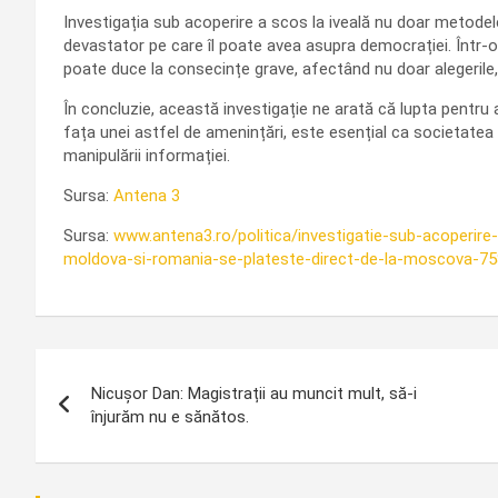
Investigația sub acoperire a scos la iveală nu doar metodele
devastator pe care îl poate avea asupra democrației. Într-
poate duce la consecințe grave, afectând nu doar alegerile, ci 
În concluzie, această investigație ne arată că lupta pentru 
fața unei astfel de amenințări, este esențial ca societatea
manipulării informației.
Sursa:
Antena 3
Sursa:
www.antena3.ro/politica/investigatie-sub-acoperire
moldova-si-romania-se-plateste-direct-de-la-moscova-75
Navigare
Nicușor Dan: Magistrații au muncit mult, să-i
în
înjurăm nu e sănătos.
articole