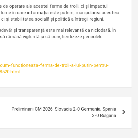
 de operare ale acestei ferme de trolli, ci și impactul
o lume în care informația este putere, manipularea acesteia
și stabilitatea socială și politică a întregii regiuni.
adevăr și transparență este mai relevantă ca niciodată. În
 să rămână vigilentă și să conștientizeze pericolele
-cum-functioneaza-ferma-de-troli-a-lui-putin-pentru-
8520.html
Preliminarii CM 2026: Slovacia 2-0 Germania, Spania
3-0 Bulgaria