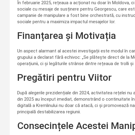
În februarie 2025, rețeaua a acționat nu doar în Moldova, ci 
sociale cu mesaje de susținere pentru Georgescu, care este
campanie de manipulare a fost bine orchestrată, cu instrucți
sociale pentru a maximiza impactul mesajelor lor.
Finanțarea și Motivația
Un aspect alarmant al acestei investigații este modul în care 
grupului a declarat fără echivoc: „Se plătește direct de la
operațiunii, ci și legăturile strânse dintre rețeaua de trolli și
Pregătiri pentru Viitor
După alegerile prezidențiale din 2024, activitatea rețelei nu 
din 2025 au început imediat, demonstrând o continuitate în
digitală a Kremlinului nu doar că atacă, ci și promovează na
principală destabilizarea regiunii.
Consecințele Acestei Manip