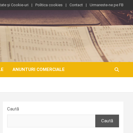
tate și Cookie-uri
Politica cookies
Contact
Urmareste-ne pe FB
LE
ANUNTURI COMERCIALE
Caută
Caută