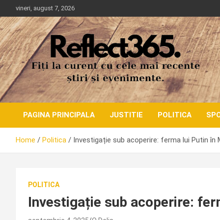
Skip
vineri, august 7, 2026
to
content
PAGINA PRINCIPALA
JUSTITIE
POLITICA
SP
Home
Politica
Investigație sub acoperire: ferma lui Putin în
POLITICA
Investigație sub acoperire: fer