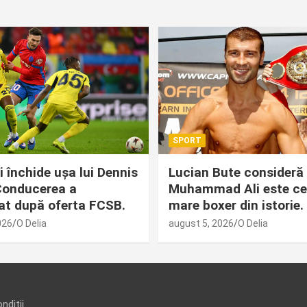
SPORT
i închide ușa lui Dennis
Lucian Bute consideră
 Conducerea a
Muhammad Ali este ce
at după oferta FCSB.
mare boxer din istorie.
026
O Delia
august 5, 2026
O Delia
ndiții