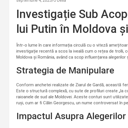
septembrie 4, 2025
O Delia
Investigație Sub Acope
lui Putin în Moldova 
Într-o lume în care informația circulă cu o viteză amețitoar
investigație recentă a scos la iveală cum o rețea de trolli,
Moldova și România, având ca scop influențarea alegerilor și
Strategia de Manipulare
Conform anchetei realizate de Ziarul de Gardă, această ferm
Este o structură complexă, cu sute de profiluri create „la
raioanele de sud ale Moldovei. Aceste conturi sunt utilizate
ruși, cum ar fi Călin Georgescu, un nume controversat în pe
Impactul Asupra Alegerilor