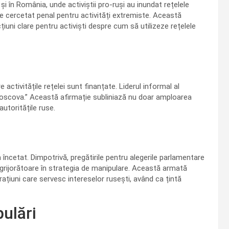
și în România, unde activiștii pro-ruși au inundat rețelele
 cercetat penal pentru activități extremiste. Această
uni clare pentru activiști despre cum să utilizeze rețelele
activitățile rețelei sunt finanțate. Liderul informal al
 Moscova.” Această afirmație subliniază nu doar amploarea
 autoritățile ruse.
a încetat. Dimpotrivă, pregătirile pentru alegerile parlamentare
grijorătoare în strategia de manipulare. Această armată
rațiuni care servesc intereselor rusești, având ca țintă
ulări