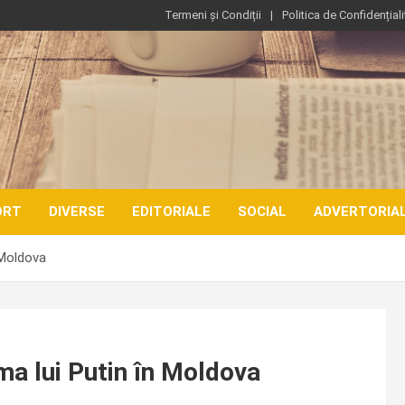
Termeni și Condiții
Politica de Confidențiali
ORT
DIVERSE
EDITORIALE
SOCIAL
ADVERTORIA
 Moldova
ma lui Putin în Moldova