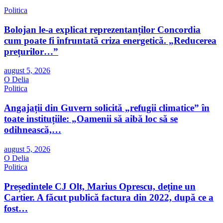
Politica
Bolojan le-a explicat reprezentanților Concordia
cum poate fi înfruntată criza energetică. „Reducerea
prețurilor…”
august 5, 2026
O Delia
Politica
Angajații din Guvern solicită „refugii climatice” în
toate instituțiile: „Oamenii să aibă loc să se
odihnească,…
august 5, 2026
O Delia
Politica
Președintele CJ Olt, Marius Oprescu, deține un
Cartier. A făcut publică factura din 2022, după ce a
fost…