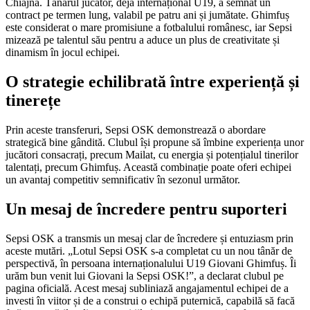
Chiajna. Tânărul jucător, deja internațional U19, a semnat un
contract pe termen lung, valabil pe patru ani și jumătate. Ghimfuș
este considerat o mare promisiune a fotbalului românesc, iar Sepsi
mizează pe talentul său pentru a aduce un plus de creativitate și
dinamism în jocul echipei.
O strategie echilibrată între experiență și
tinerețe
Prin aceste transferuri, Sepsi OSK demonstrează o abordare
strategică bine gândită. Clubul își propune să îmbine experiența unor
jucători consacrați, precum Mailat, cu energia și potențialul tinerilor
talentați, precum Ghimfuș. Această combinație poate oferi echipei
un avantaj competitiv semnificativ în sezonul următor.
Un mesaj de încredere pentru suporteri
Sepsi OSK a transmis un mesaj clar de încredere și entuziasm prin
aceste mutări. „Lotul Sepsi OSK s-a completat cu un nou tânăr de
perspectivă, în persoana internaționalului U19 Giovani Ghimfuș. Îi
urăm bun venit lui Giovani la Sepsi OSK!”, a declarat clubul pe
pagina oficială. Acest mesaj subliniază angajamentul echipei de a
investi în viitor și de a construi o echipă puternică, capabilă să facă