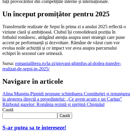
față provocărilor din competițiile interne și internaționale.
Un început promițător pentru 2025
Transferurile realizate de Sepsi în prima zi a anului 2025 reflectă o
viziune clară și ambițioasă. Clubul își consolidează poziția în
fotbalul românesc, atrăgând atenția asupra unei strategii care pune
accent pe performanță și dezvoltare. Rămâne de văzut cum vor
evolua noile achiziții și ce impact vor avea asupra parcursului
echipei în sezonul care urmează.
Sursa:
romanialibera.ro/la-zi/giovani-ghimfus-al-doilea-transfer-
realizat-de-sepsi-in-2025/
Navigare în articole
Alina Mungiu-Pippidi propune schimbarea Constituției și renunțarea
la alegerea directă a președintelui: „Ce avem acum e un Caritas”
Războiul gazelor: România rezistă și sprijină Chișinăul
Caută
Caută
S-ar putea sa te intereseze!