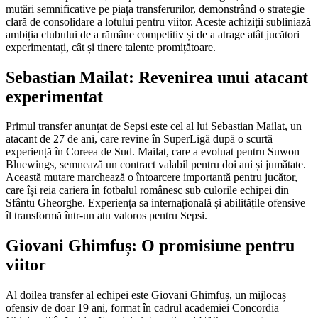
mutări semnificative pe piața transferurilor, demonstrând o strategie
clară de consolidare a lotului pentru viitor. Aceste achiziții subliniază
ambiția clubului de a rămâne competitiv și de a atrage atât jucători
experimentați, cât și tinere talente promițătoare.
Sebastian Mailat: Revenirea unui atacant
experimentat
Primul transfer anunțat de Sepsi este cel al lui Sebastian Mailat, un
atacant de 27 de ani, care revine în SuperLigă după o scurtă
experiență în Coreea de Sud. Mailat, care a evoluat pentru Suwon
Bluewings, semnează un contract valabil pentru doi ani și jumătate.
Această mutare marchează o întoarcere importantă pentru jucător,
care își reia cariera în fotbalul românesc sub culorile echipei din
Sfântu Gheorghe. Experiența sa internațională și abilitățile ofensive
îl transformă într-un atu valoros pentru Sepsi.
Giovani Ghimfuș: O promisiune pentru
viitor
Al doilea transfer al echipei este Giovani Ghimfuș, un mijlocaș
ofensiv de doar 19 ani, format în cadrul academiei Concordia