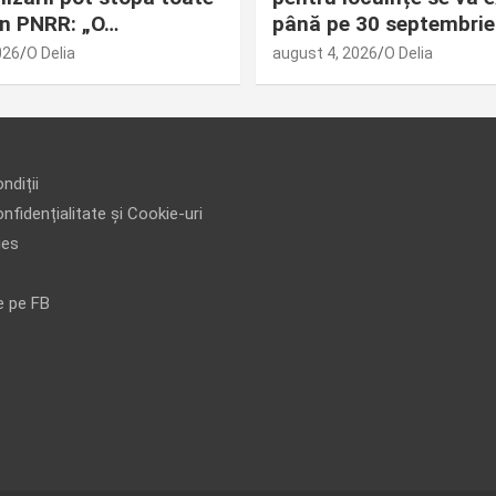
din PNRR: „O…
până pe 30 septembrie
026
O Delia
august 4, 2026
O Delia
ndiții
nfidențialitate și Cookie-uri
ies
e pe FB