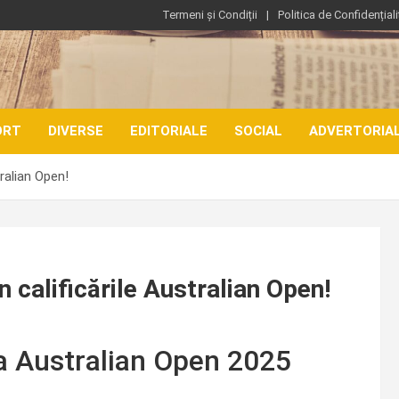
Termeni și Condiții
Politica de Confidențiali
ORT
DIVERSE
EDITORIALE
SOCIAL
ADVERTORIA
tralian Open!
n calificările Australian Open!
la Australian Open 2025