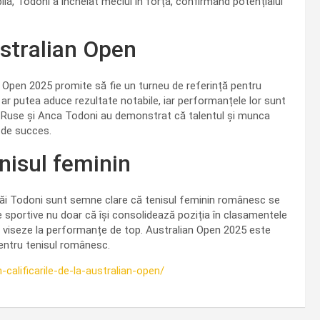
lă, Todoni a încheiat meciul în forță, confirmând potențialul
ustralian Open
n Open 2025 promite să fie un turneu de referință pentru
ar putea aduce rezultate notabile, iar performanțele lor sunt
iela Ruse și Anca Todoni au demonstrat că talentul și munca
 de succes.
enisul feminin
căi Todoni sunt semne clare că tenisul feminin românesc se
e sportive nu doar că își consolidează poziția în clasamentele
 să viseze la performanțe de top. Australian Open 2025 este
 pentru tenisul românesc.
n-calificarile-de-la-australian-open/