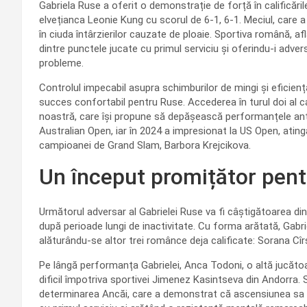
Gabriela Ruse a oferit o demonstrație de forță în calificăr
elvețianca Leonie Kung cu scorul de 6-1, 6-1. Meciul, care a
în ciuda întârzierilor cauzate de ploaie. Sportiva română, 
dintre punctele jucate cu primul serviciu și oferindu-i adve
probleme.
Controlul impecabil asupra schimburilor de mingi și eficien
succes confortabil pentru Ruse. Accederea în turul doi al ca
noastră, care își propune să depășească performanțele anter
Australian Open, iar în 2024 a impresionat la US Open, atin
campioanei de Grand Slam, Barbora Krejcikova.
Un început promițător pent
Următorul adversar al Gabrielei Ruse va fi câștigătoarea d
după perioade lungi de inactivitate. Cu forma arătată, Gabrie
alăturându-se altor trei românce deja calificate: Sorana Cîrs
Pe lângă performanța Gabrielei, Anca Todoni, o altă jucăto
dificil împotriva sportivei Jimenez Kasintseva din Andorra. Sc
determinarea Ancăi, care a demonstrat că ascensiunea sa