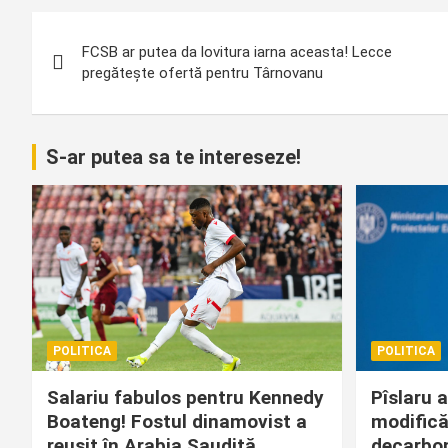
Navigare
FCSB ar putea da lovitura iarna aceasta! Lecce
în
pregătește ofertă pentru Târnovanu
articole
S-ar putea sa te intereseze!
POLITICA
POLITICA
Salariu fabulos pentru Kennedy
Pîslaru 
Boateng! Fostul dinamovist a
modificăr
reușit în Arabia Saudită.
decarbon