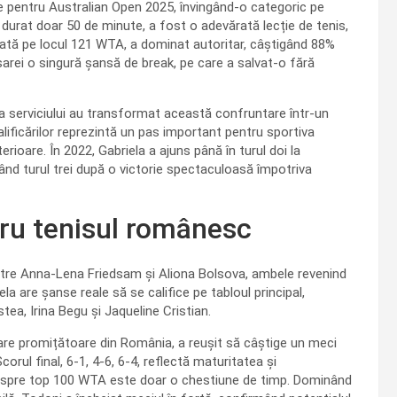
ile pentru Australian Open 2025, învingând-o categoric pe
 durat doar 50 de minute, a fost o adevărată lecție de tenis,
aflată pe locul 121 WTA, a dominat autoritar, câștigând 88%
rsarei o singură șansă de break, pe care a salvat-o fără
ța serviciului au transformat această confruntare într-un
lificărilor reprezintă un pas important pentru sportiva
ioare. În 2022, Gabriela a ajuns până în turul doi la
gând turul trei după o victorie spectaculoasă împotriva
ru tenisul românesc
intre Anna-Lena Friedsam și Aliona Bolsova, ambele revenind
la are șanse reale să se califice pe tabloul principal,
tea, Irina Begu și Jaqueline Cristian.
are promițătoare din România, a reușit să câștige un meci
orul final, 6-1, 4-6, 6-4, reflectă maturitatea și
 spre top 100 WTA este doar o chestiune de timp. Dominând