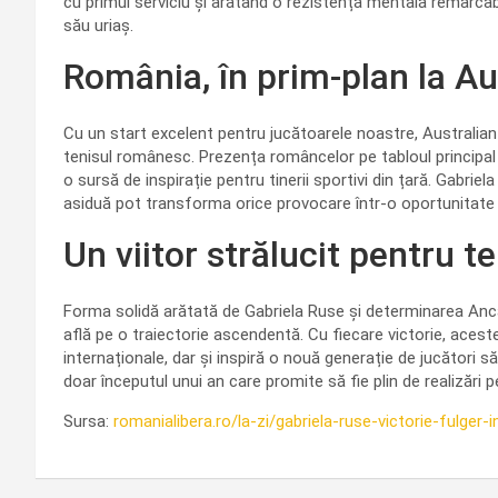
cu primul serviciu și arătând o rezistență mentală remarcabi
său uriaș.
România, în prim-plan la A
Cu un start excelent pentru jucătoarele noastre, Australia
tenisul românesc. Prezența româncelor pe tabloul principal 
o sursă de inspirație pentru tinerii sportivi din țară. Gabr
asiduă pot transforma orice provocare într-o oportunitate
Un viitor strălucit pentru t
Forma solidă arătată de Gabriela Ruse și determinarea An
află pe o traiectorie ascendentă. Cu fiecare victorie, acest
internaționale, dar și inspiră o nouă generație de jucători
doar începutul unui an care promite să fie plin de realizări
Sursa:
romanialibera.ro/la-zi/gabriela-ruse-victorie-fulger-i