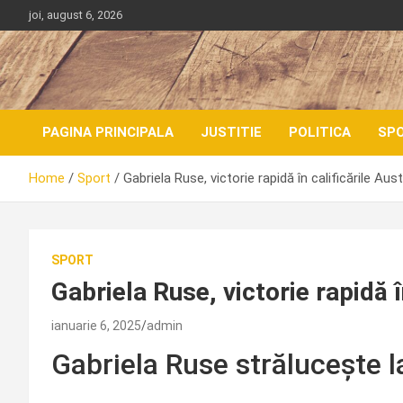
Skip
joi, august 6, 2026
to
content
PAGINA PRINCIPALA
JUSTITIE
POLITICA
SP
Home
Sport
Gabriela Ruse, victorie rapidă în calificările Aus
SPORT
Gabriela Ruse, victorie rapidă î
ianuarie 6, 2025
admin
Gabriela Ruse strălucește 