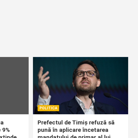
POLITICA
la
Prefectul de Timiș refuză să
e 9%
pună în aplicare încetarea
extinde
mandatului de primar al lui