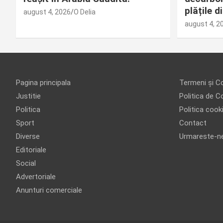
plățile 
august 4, 2026
O Delia
august 4, 2
Pagina principala
Termeni și Co
Justitie
Politica de Co
Politica
Politica cook
Sport
Contact
Diverse
Urmareste-n
Editoriale
Social
Advertoriale
Anunturi comerciale