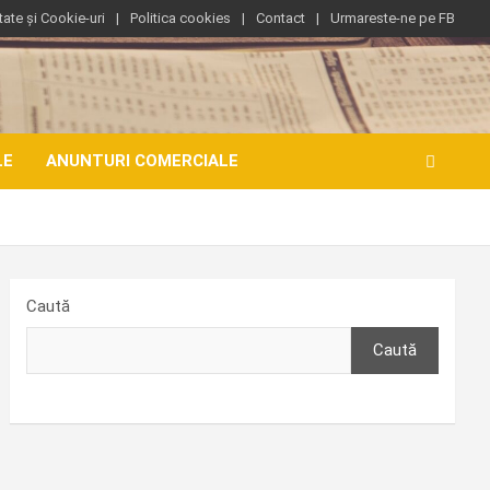
tate și Cookie-uri
Politica cookies
Contact
Urmareste-ne pe FB
LE
ANUNTURI COMERCIALE
Caută
Caută