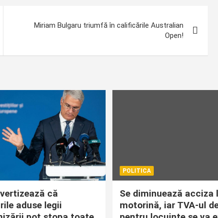
Miriam Bulgaru triumfă în calificările Australian
Open!
POLITICA
avertizează că
Se diminuează acciza 
ile aduse legii
motorină, iar TVA-ul d
izării pot stopa toate
pentru locuințe se va 