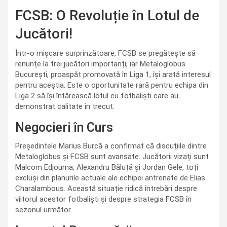
FCSB: O Revoluție în Lotul de
Jucători!
Într-o mișcare surprinzătoare, FCSB se pregătește să
renunțe la trei jucători importanți, iar Metaloglobus
București, proaspăt promovată în Liga 1, își arată interesul
pentru aceștia. Este o oportunitate rară pentru echipa din
Liga 2 să își întărească lotul cu fotbaliști care au
demonstrat calitate în trecut.
Negocieri în Curs
Președintele Marius Burcă a confirmat că discuțiile dintre
Metaloglobus și FCSB sunt avansate. Jucătorii vizați sunt
Malcom Edjouma, Alexandru Băluță și Jordan Gele, toți
excluși din planurile actuale ale echipei antrenate de Elias
Charalambous. Această situație ridică întrebări despre
viitorul acestor fotbaliști și despre strategia FCSB în
sezonul următor.