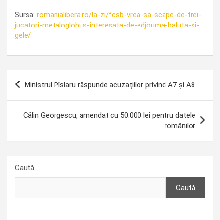
Sursa:
romanialibera.ro/la-zi/fcsb-vrea-sa-scape-de-trei-
jucatori-metaloglobus-interesata-de-edjouma-baluta-si-
gele/
Navigare
Ministrul Pîslaru răspunde acuzațiilor privind A7 și A8
în
articole
Călin Georgescu, amendat cu 50.000 lei pentru datele
românilor
Caută
Caută