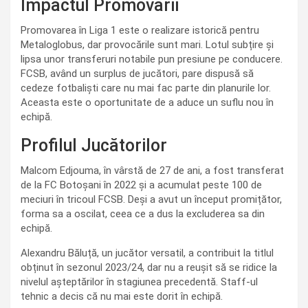
Impactul Promovării
Promovarea în Liga 1 este o realizare istorică pentru
Metaloglobus, dar provocările sunt mari. Lotul subțire și
lipsa unor transferuri notabile pun presiune pe conducere.
FCSB, având un surplus de jucători, pare dispusă să
cedeze fotbaliști care nu mai fac parte din planurile lor.
Aceasta este o oportunitate de a aduce un suflu nou în
echipă.
Profilul Jucătorilor
Malcom Edjouma, în vârstă de 27 de ani, a fost transferat
de la FC Botoșani în 2022 și a acumulat peste 100 de
meciuri în tricoul FCSB. Deși a avut un început promițător,
forma sa a oscilat, ceea ce a dus la excluderea sa din
echipă.
Alexandru Băluță, un jucător versatil, a contribuit la titlul
obținut în sezonul 2023/24, dar nu a reușit să se ridice la
nivelul așteptărilor în stagiunea precedentă. Staff-ul
tehnic a decis că nu mai este dorit în echipă.