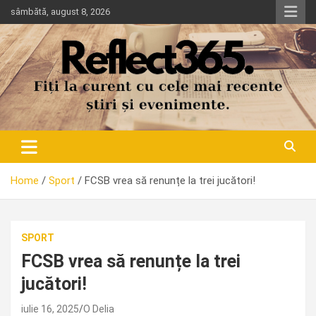
Skip
sâmbătă, august 8, 2026
to
content
Home
Sport
FCSB vrea să renunțe la trei jucători!
SPORT
FCSB vrea să renunțe la trei
jucători!
iulie 16, 2025
O Delia