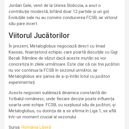
Jordan Gele, venit de la Unirea Slobozia, a avut o
contribuție modestă, bifând doar 12 partide și un gol.
Evoluțiile sale nu au convins conducerea FCSB, iar viitorul
său pare incert.
Viitorul Jucătorilor
În prezent, Metaloglobus negociază direct cu Imad
Kassas, finanțatorul echipei, care poartă discuțiile cu Gigi
Becali. Rămâne de văzut dacă aceste mutări se vor
concretiza în zilele următoare. Este clar că cei trei jucători
nu vor continua la FCSB în sezonul următor, iar
Metaloglobus are șansa de a-și întări lotul cu jucători
experimentați.
Aceste negocieri subliniază dinamica constantă din
fotbalul românesc, unde fiecare decizie poate influența
soarta unei echipe. FCSB, cu surplusul său de jucători, și
Metaloglobus, cu dorința de a se afirma în Liga 1, se află
într-un moment crucial al sezonului.
Sursa:
România Liberă