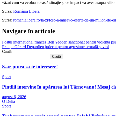
văzut cum va evolua această situație și ce impact va avea asupra viitor
Sursa:
România Liberă
Sursa:
romanialibera.ro/la-zi/fcsb-a-lansat-o-oferta-de-un-milion-de-e
Navigare în articole
Fostul internațional francez Ben Yedder, sancționat pentru violență psi
Franța: Gérard Depardieu judecat pentru agresiune sexuală și viol
Caută
Caută
S-ar putea sa te intereseze!
Sport
Pintilii intervine în apărarea lui Târnovanu! Mesaj cl
august 6, 2026
O Delia
Sport