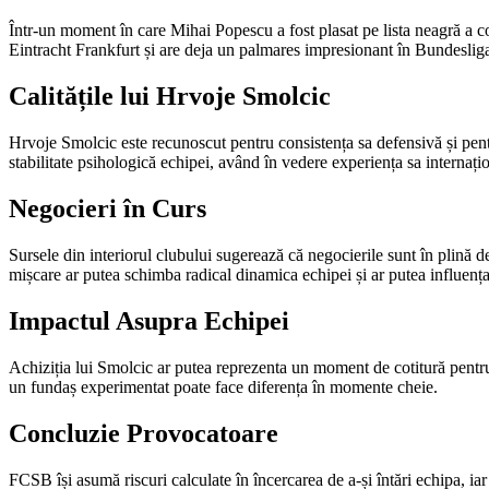
Într-un moment în care Mihai Popescu a fost plasat pe lista neagră a con
Eintracht Frankfurt și are deja un palmares impresionant în Bundesliga
Calitățile lui Hrvoje Smolcic
Hrvoje Smolcic este recunoscut pentru consistența sa defensivă și pentru
stabilitate psihologică echipei, având în vedere experiența sa internați
Negocieri în Curs
Sursele din interiorul clubului sugerează că negocierile sunt în plină d
mișcare ar putea schimba radical dinamica echipei și ar putea influența r
Impactul Asupra Echipei
Achiziția lui Smolcic ar putea reprezenta un moment de cotitură pentru
un fundaș experimentat poate face diferența în momente cheie.
Concluzie Provocatoare
FCSB își asumă riscuri calculate în încercarea de a-și întări echipa, 