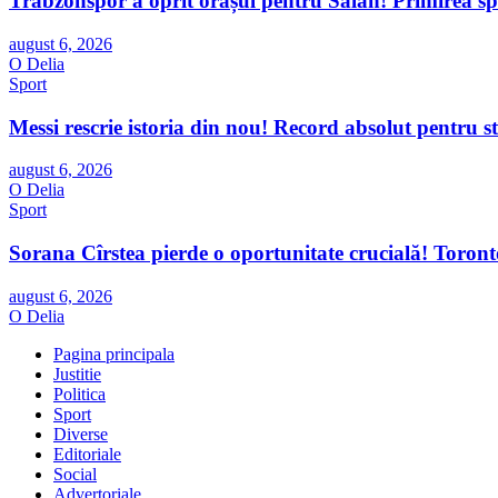
Trabzonspor a oprit orașul pentru Salah! Primirea spe
august 6, 2026
O Delia
Sport
Messi rescrie istoria din nou! Record absolut pentru 
august 6, 2026
O Delia
Sport
Sorana Cîrstea pierde o oportunitate crucială! Toront
august 6, 2026
O Delia
Pagina principala
Justitie
Politica
Sport
Diverse
Editoriale
Social
Advertoriale