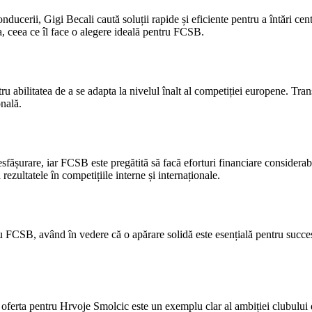
ducerii, Gigi Becali caută soluții rapide și eficiente pentru a întări cen
, ceea ce îl face o alegere ideală pentru FCSB.
 abilitatea de a se adapta la nivelul înalt al competiției europene. Tran
onală.
esfășurare, iar FCSB este pregătită să facă eforturi financiare considera
ezultatele în competițiile interne și internaționale.
 FCSB, având în vedere că o apărare solidă este esențială pentru succesul
iar oferta pentru Hrvoje Smolcic este un exemplu clar al ambiției clubu