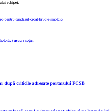
ului echipei.
uro-pentru-fundasul-croat-hrvoje-smolcic/
hologică asupra soției
ar după criticile adresate portarului FCSB