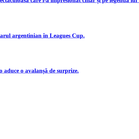
ctaculoasă care l-a impresionat chiar și pe legenda lui
starul argentinian în Leagues Cup.
o aduce o avalanșă de surprize.