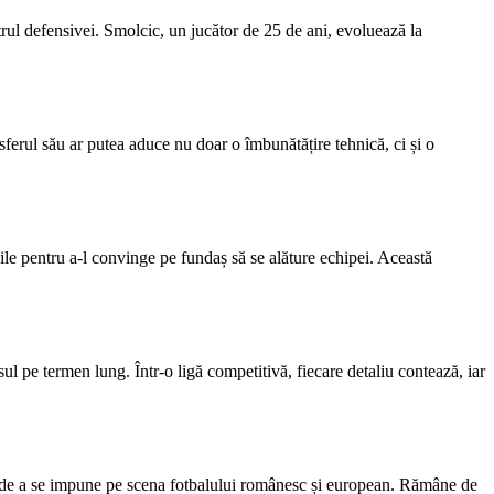
trul defensivei. Smolcic, un jucător de 25 de ani, evoluează la
sferul său ar putea aduce nu doar o îmbunătățire tehnică, ci și o
bile pentru a-l convinge pe fundaș să se alăture echipei. Această
 pe termen lung. Într-o ligă competitivă, fiecare detaliu contează, iar
lui de a se impune pe scena fotbalului românesc și european. Rămâne de