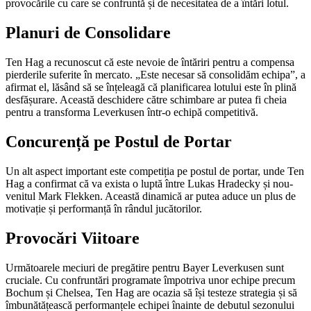
provocările cu care se confruntă și de necesitatea de a întări lotul.
Planuri de Consolidare
Ten Hag a recunoscut că este nevoie de întăriri pentru a compensa
pierderile suferite în mercato. „Este necesar să consolidăm echipa”, a
afirmat el, lăsând să se înțeleagă că planificarea lotului este în plină
desfășurare. Această deschidere către schimbare ar putea fi cheia
pentru a transforma Leverkusen într-o echipă competitivă.
Concurență pe Postul de Portar
Un alt aspect important este competiția pe postul de portar, unde Ten
Hag a confirmat că va exista o luptă între Lukas Hradecky și nou-
venitul Mark Flekken. Această dinamică ar putea aduce un plus de
motivație și performanță în rândul jucătorilor.
Provocări Viitoare
Următoarele meciuri de pregătire pentru Bayer Leverkusen sunt
cruciale. Cu confruntări programate împotriva unor echipe precum
Bochum și Chelsea, Ten Hag are ocazia să își testeze strategia și să
îmbunătățească performanțele echipei înainte de debutul sezonului