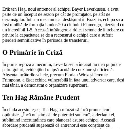
Erik ten Hag, noul antrenor al echipei Bayer Leverkusen, a avut
parte de un început de sezon pe cât de promițător, pe atât de
dezamăgitor. Într-un meci amical desfășurat în Brazilia, echipa sa a
fost umilită de formația Under-20 a clubului Flamengo, pierzând cu
un incredibil 1-5. Această înfrângere a ridicat semne de întrebare cu
privire la capacitatea sa de a reconstrui o echipă care a suferit
pierderi semnificative în perioada de transferuri.
O Primărie în Criză
În prima repriză a meciului, Leverkusen a încasat nu mai puțin de
patru goluri, evidențiind o lipsă acută de coeziune și eficiență.
Absența jucătorilor-cheie, precum Florian Wirtz și Jeremie
Frimpong, a lăsat echipa vulnerabilă în fața unui adversar care, deși
mai tânăr, a demonstrat o organizare superioară.
Ten Hag Rămâne Prudent
În ciuda acestui eșec, Ten Hag a refuzat să facă pronosticuri
optimiste. „Încă nu știm cât de puternici suntem”, a declarat el,
subliniind incertitudinea care planează asupra echipei. Această
abordare prudentă sugerează că antrenorul este conștient de