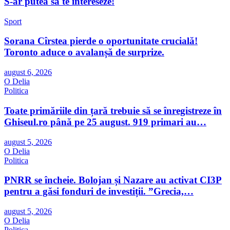
S-ar putea sa te intereseze!
Sport
Sorana Cîrstea pierde o oportunitate crucială!
Toronto aduce o avalanșă de surprize.
august 6, 2026
O Delia
Politica
Toate primăriile din țară trebuie să se înregistreze în
Ghiseul.ro până pe 25 august. 919 primari au…
august 5, 2026
O Delia
Politica
PNRR se încheie. Bolojan și Nazare au activat CI3P
pentru a găsi fonduri de investiții. ”Grecia,…
august 5, 2026
O Delia
Politica