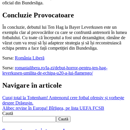
oficial din Bundesliga.
Concluzie Provocatoare
În concluzie, debutul lui Ten Hag la Bayer Leverkusen este un
exemplu clar al provocărilor cu care se confruntă antrenorii în lumea
fotbalului. Cu toate că începutul a fost unul dezamăgitor, rămâne de
văzut cum va reuși să își adapteze strategia și să își reconstruiască
echipa pentru a face față competiției din Bundesliga.
Sursa:
România Liberă
Sursa:
romanialibera.ro/la-zi/debut-horror-pentru-ten-hag-
leverkusen-umilita-de-echipa-u20-a-lui-flamengo/
Navigare în articole
Curaj total la Tottenham! Antrenorul cere fotbal ofensiv și vorbește
despre Drăgușin.
Alibec revine în Europa! Bîrligea, pe lista UEFA FCSB
Caută
Caută