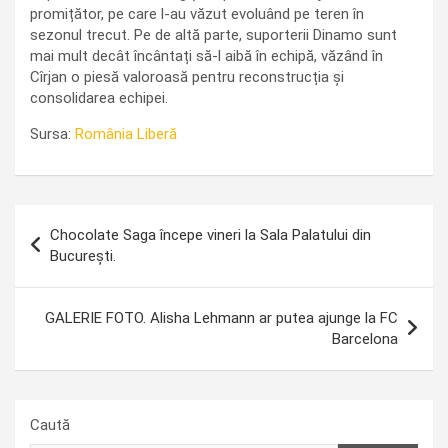
promițător, pe care l-au văzut evoluând pe teren în
sezonul trecut. Pe de altă parte, suporterii Dinamo sunt
mai mult decât încântați să-l aibă în echipă, văzând în
Cîrjan o piesă valoroasă pentru reconstrucția și
consolidarea echipei.
Sursa:
România Liberă
Navigare
Chocolate Saga începe vineri la Sala Palatului din
în
București.
articole
GALERIE FOTO. Alisha Lehmann ar putea ajunge la FC
Barcelona
Caută