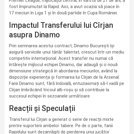
Premier League, mijlocașul central, în vârstă de 21 de ani, a
fost împrumutat la Rapid. Aici, a avut ocazia să joace în
17 meciuri în Liga 1 și în două partide în Cupa României.
Impactul Transferului lui Cîrjan
asupra Dinamo
Prin semnarea acestui contract, Dinamo București își
asigură serviciile unui tânăr talentat, crescut într-un mediu
competitiv internațional. Acest transfer nu numai că
întărește mijlocul echipei Dinamo, dar adaugă și o nouă
dimensiune strategică în abordarea meciurilor, având la
dispoziție experiența și formarea lui Cîrjan de la Arsenal.
Fanii Dinamo sunt, fără îndoială, entuziasmați să-l vadă pe
Cîrjan îmbrăcând tricoul alb-roșu și să contribuie la
succesul echipei în sezoanele următoare.
Reacții și Speculații
Transferul lui Cîrjan a generat o serie de reacții mixte
printre suporterii ambelor tabere. Pe de o parte, fanii
Rapidului sunt dezamăgiți de pierderea unui jucător