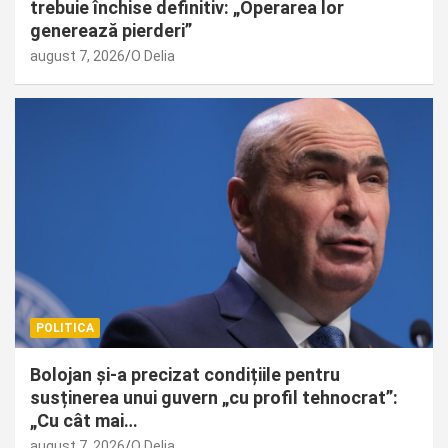
trebuie închise definitiv: „Operarea lor
generează pierderi”
august 7, 2026
O Delia
POLITICA
Bolojan și-a precizat condițiile pentru
susținerea unui guvern „cu profil tehnocrat”:
„Cu cât mai…
august 7, 2026
O Delia