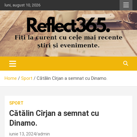
Skip
luni, august 10, 2026
to
content
Home
Sport
Cătălin Cîrjan a semnat cu Dinamo.
SPORT
Cătălin Cîrjan a semnat cu
Dinamo.
iunie 13, 2024
admin