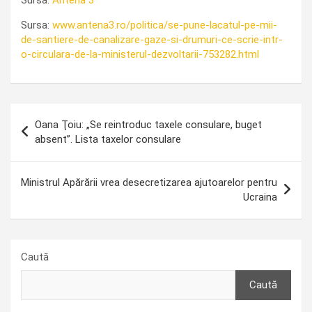
Sursa:
www.antena3.ro/politica/se-pune-lacatul-pe-mii-
de-santiere-de-canalizare-gaze-si-drumuri-ce-scrie-intr-
o-circulara-de-la-ministerul-dezvoltarii-753282.html
Navigare
Oana Ţoiu: „Se reintroduc taxele consulare, buget
în
absent”. Lista taxelor consulare
articole
Ministrul Apărării vrea desecretizarea ajutoarelor pentru
Ucraina
Caută
Caută