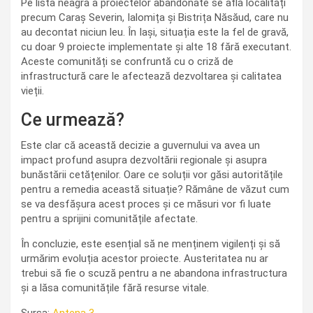
Pe lista neagră a proiectelor abandonate se află localități
precum Caraș Severin, Ialomița și Bistrița Năsăud, care nu
au decontat niciun leu. În Iași, situația este la fel de gravă,
cu doar 9 proiecte implementate și alte 18 fără executant.
Aceste comunități se confruntă cu o criză de
infrastructură care le afectează dezvoltarea și calitatea
vieții.
Ce urmează?
Este clar că această decizie a guvernului va avea un
impact profund asupra dezvoltării regionale și asupra
bunăstării cetățenilor. Oare ce soluții vor găsi autoritățile
pentru a remedia această situație? Rămâne de văzut cum
se va desfășura acest proces și ce măsuri vor fi luate
pentru a sprijini comunitățile afectate.
În concluzie, este esențial să ne menținem vigilenți și să
urmărim evoluția acestor proiecte. Austeritatea nu ar
trebui să fie o scuză pentru a ne abandona infrastructura
și a lăsa comunitățile fără resurse vitale.
Sursa:
Antena 3