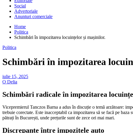
Editoriale
Social
Advertoriale
Anunturi comerciale
Home
Politica
Schimbări în impozitarea locuințelor și mașinilor.
Politica
Schimbări în impozitarea locuinț
iulie 15, 2025
O Delia
Schimbări radicale în impozitarea locuințe
Vicepremierul Tanczos Barna a adus în discuție o temă arzătoare: impozit
trebuie corectate. Este inacceptabil ca impozitarea să se facă pe baza 
pătrați în București, unde prețurile sunt de zece ori mai mari.
Discrepanțe între impozitele auto