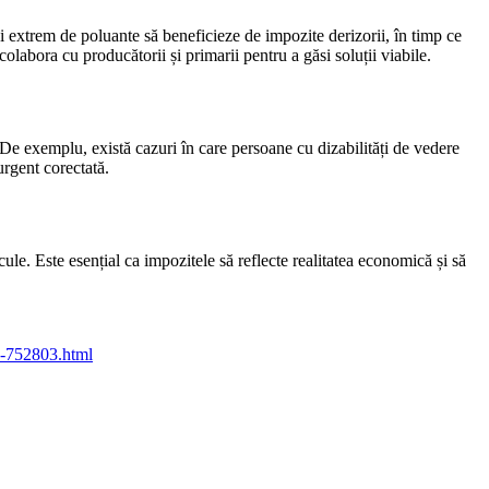
i extrem de poluante să beneficieze de impozite derizorii, în timp ce
labora cu producătorii și primarii pentru a găsi soluții viabile.
 De exemplu, există cazuri în care persoane cu dizabilități de vedere
urgent corectată.
ule. Este esențial ca impozitele să reflecte realitatea economică și să
te-752803.html