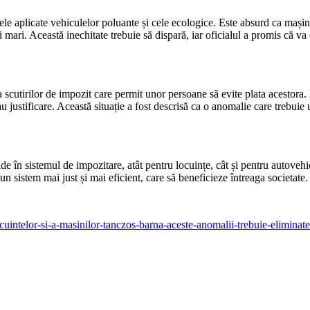
ele aplicate vehiculelor poluante și cele ecologice. Este absurd ca mașin
ri. Această inechitate trebuie să dispară, iar oficialul a promis că va co
 scutirilor de impozit care permit unor persoane să evite plata acestora.
justificare. Această situație a fost descrisă ca o anomalie care trebuie 
e în sistemul de impozitare, atât pentru locuințe, cât și pentru autovehic
un sistem mai just și mai eficient, care să beneficieze întreaga societate.
cuintelor-si-a-masinilor-tanczos-barna-aceste-anomalii-trebuie-elimina