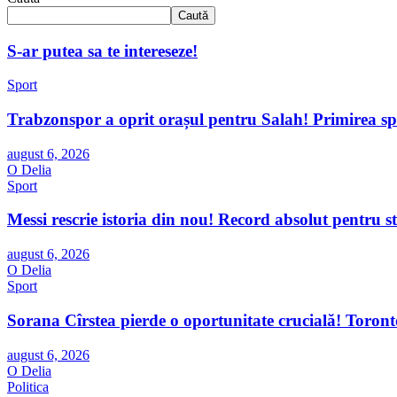
Caută
S-ar putea sa te intereseze!
Sport
Trabzonspor a oprit orașul pentru Salah! Primirea spe
august 6, 2026
O Delia
Sport
Messi rescrie istoria din nou! Record absolut pentru 
august 6, 2026
O Delia
Sport
Sorana Cîrstea pierde o oportunitate crucială! Toront
august 6, 2026
O Delia
Politica