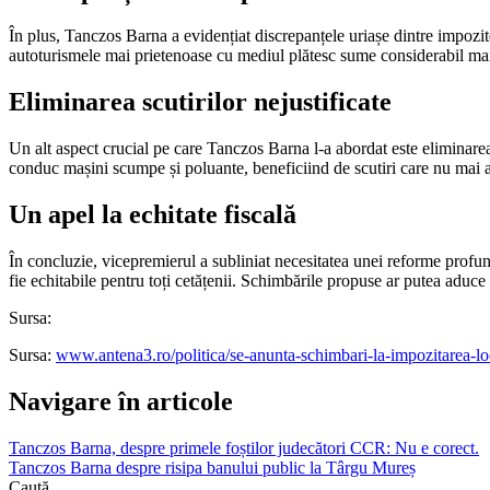
În plus, Tanczos Barna a evidențiat discrepanțele uriașe dintre impozit
autoturismele mai prietenoase cu mediul plătesc sume considerabil mai ma
Eliminarea scutirilor nejustificate
Un alt aspect crucial pe care Tanczos Barna l-a abordat este eliminarea
conduc mașini scumpe și poluante, beneficiind de scutiri care nu mai au 
Un apel la echitate fiscală
În concluzie, vicepremierul a subliniat necesitatea unei reforme profund
fie echitabile pentru toți cetățenii. Schimbările propuse ar putea aduce 
Sursa:
Sursa:
www.antena3.ro/politica/se-anunta-schimbari-la-impozitarea-lo
Navigare în articole
Tanczos Barna, despre primele foștilor judecători CCR: Nu e corect.
Tanczos Barna despre risipa banului public la Târgu Mureș
Caută