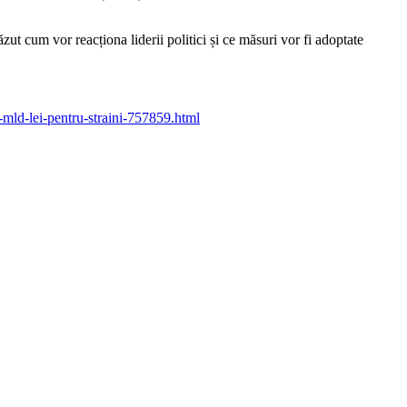
zut cum vor reacționa liderii politici și ce măsuri vor fi adoptate
-mld-lei-pentru-straini-757859.html