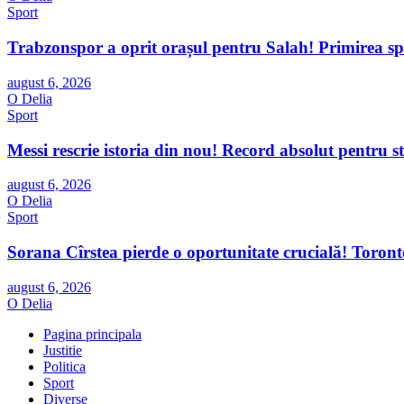
Sport
Trabzonspor a oprit orașul pentru Salah! Primirea spe
august 6, 2026
O Delia
Sport
Messi rescrie istoria din nou! Record absolut pentru 
august 6, 2026
O Delia
Sport
Sorana Cîrstea pierde o oportunitate crucială! Toront
august 6, 2026
O Delia
Pagina principala
Justitie
Politica
Sport
Diverse