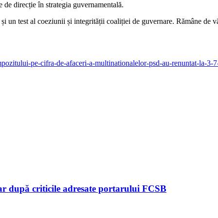
re de direcție în strategia guvernamentală.
 un test al coeziunii și integrității coaliției de guvernare. Rămâne de vă
pozitului-pe-cifra-de-afaceri-a-multinationalelor-psd-au-renuntat-la-3-7
ar după criticile adresate portarului FCSB