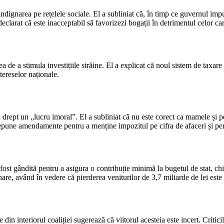
 indignarea pe rețelele sociale. El a subliniat că, în timp ce guvernul i
eclarat că este inacceptabil să favorizezi bogații în detrimentul celor ca
e a stimula investițiile străine. El a explicat că noul sistem de taxare v
tereselor naționale.
rept un „lucru imoral”. El a subliniat că nu este corect ca mamele și pe
pune amendamente pentru a menține impozitul pe cifra de afaceri și pent
ost gândită pentru a asigura o contribuție minimă la bugetul de stat, chia
are, având în vedere că pierderea veniturilor de 3,7 miliarde de lei este 
 din interiorul coaliției sugerează că viitorul acesteia este incert. Critic