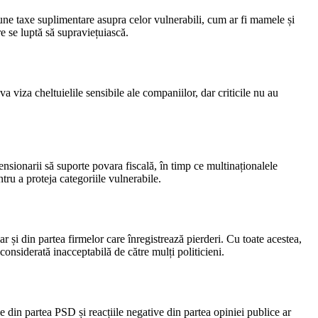
mpune taxe suplimentare asupra celor vulnerabili, cum ar fi mamele și
re se luptă să supraviețuiască.
a viza cheltuielile sensibile ale companiilor, dar criticile nu au
nsionarii să suporte povara fiscală, în timp ce multinaționalele
ru a proteja categoriile vulnerabile.
r și din partea firmelor care înregistrează pierderi. Cu toate acestea,
considerată inacceptabilă de către mulți politicieni.
ile din partea PSD și reacțiile negative din partea opiniei publice ar