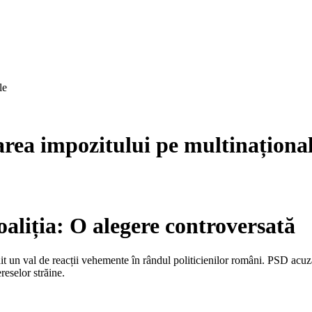
le
area impozitului pe multinaționa
aliția: O alegere controversată
nit un val de reacții vehemente în rândul politicienilor români. PSD acu
reselor străine.