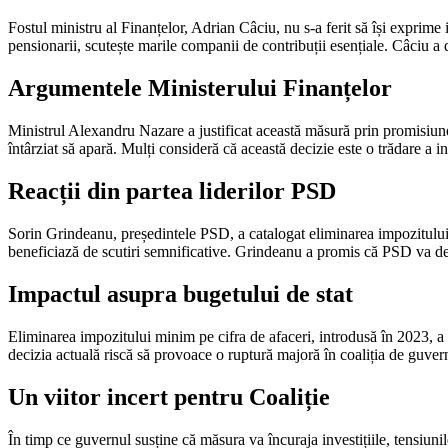
Fostul ministru al Finanțelor, Adrian Câciu, nu s-a ferit să își exprime
pensionarii, scutește marile companii de contribuții esențiale. Câciu a d
Argumentele Ministerului Finanțelor
Ministrul Alexandru Nazare a justificat această măsură prin promisiunea d
întârziat să apară. Mulți consideră că această decizie este o trădare a in
Reacții din partea liderilor PSD
Sorin Grindeanu, președintele PSD, a catalogat eliminarea impozitului d
beneficiază de scutiri semnificative. Grindeanu a promis că PSD va de
Impactul asupra bugetului de stat
Eliminarea impozitului minim pe cifra de afaceri, introdusă în 2023, a f
decizia actuală riscă să provoace o ruptură majoră în coaliția de guvern
Un viitor incert pentru Coaliție
În timp ce guvernul susține că măsura va încuraja investițiile, tensiunile