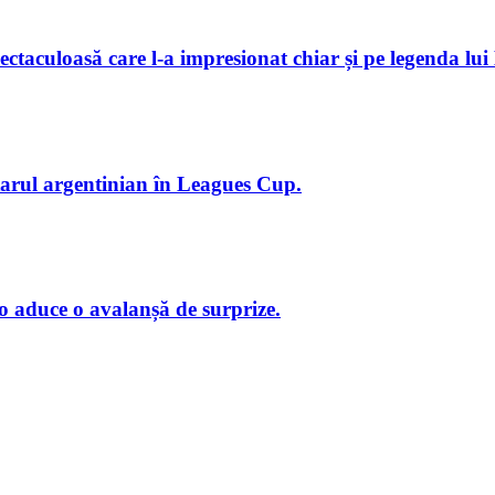
ctaculoasă care l-a impresionat chiar și pe legenda lui
starul argentinian în Leagues Cup.
o aduce o avalanșă de surprize.