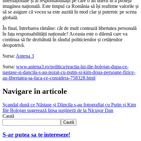
internaționale și al responsabilității pe care o au liderii în a proteja
imaginea națională. Este timpul ca România să își reafirme valorile și
să se asigure că vocea sa este auzită în mod clar și puternic pe scena
globală.
În final, întrebarea rămâne: cât de mult contează libertatea personală
în fața responsabilității naționale? Aceasta este o dilemă care va
continua să fie dezbătută în rândul politicienilor și cetățenilor
deopotrivă.
Sursa:
Antena 3
Sursa:
www.antena3.ro/politica/reactia-lui-ilie-bolojan-dupa-ce-
nastase-si-dancila-s-au-pozat-cu-putin-si-kim-doua-persoane-fizice-
au-libertatea-sa-faca-ce-considera-758328.html
Navigare în articole
Scandal după ce Năstase și Dăncila s-au fotografiat cu Putin și Kim
Ilie Bolojan sugerează lipsa susținerii de la Nicușor Dan
Caută
Caută
S-ar putea sa te intereseze!