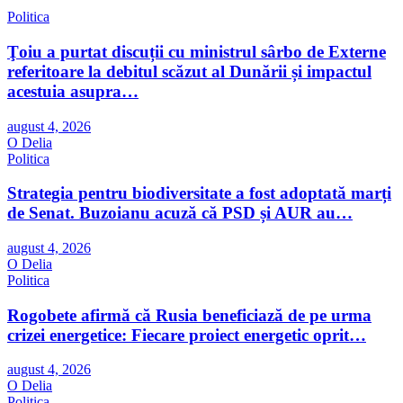
Politica
Ţoiu a purtat discuții cu ministrul sârbo de Externe
referitoare la debitul scăzut al Dunării și impactul
acestuia asupra…
august 4, 2026
O Delia
Politica
Strategia pentru biodiversitate a fost adoptată marți
de Senat. Buzoianu acuză că PSD și AUR au…
august 4, 2026
O Delia
Politica
Rogobete afirmă că Rusia beneficiază de pe urma
crizei energetice: Fiecare proiect energetic oprit…
august 4, 2026
O Delia
Politica