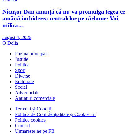
Nicușor Dan anunță că nu va promulga legea ce
amână închiderea centralelor pe cărbune: Voi
utiliza…
august 4, 2026
O Delia
Pagina principala
Justitie
Politica
Sport
Diverse
Editoriale
Social
Advertoriale
Anunturi comerciale
Termeni și Condiții
Politica de Confidențialitate și Cookie-uri
Politica cookies
Contact
Urmareste-ne pe FB