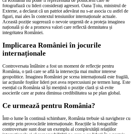
că România nu poate fi reprezentată de politicieni care se
fotografiază cu lideri considerați agresori. Oana Țoiu, ministrul de
Externe, a declarat că un patriot adevărat nu s-ar asocia cu astfel de
figuri, mai ales în contextul tensiunilor internaționale actuale.
Această poziție sugerează o nevoie urgentă de a proteja imaginea
națională și de a promova valori care reflectă demnitatea și
integritatea României.
Implicarea României în jocurile
internaționale
Controversata întâlnire a fost un moment de reflecție pentru
România, o țară care se află la intersecția mai multor interese
geopolitice. Imaginea României pe scena internațională este fragilă,
iar acțiunile foștilor lideri pot avea repercusiuni pe termen lung. Este
esențial ca România să își mențină o poziție clară și să evite
asocierile care ar putea diminua credibilitatea sa pe plan global.
Ce urmează pentru România?
Într-o lume în continuă schimbare, România trebuie să navigheze cu
atenție prin provocările internaționale. Reacțiile la fotografiile
controversate sunt doar un exemplu al complexității relațiilor