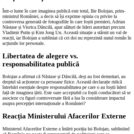
Într-o lume în care imaginea publică este totul, Ilie Bolojan, prim-
ministrul României, a decis să își exprime opinia cu privire la
controversa generată de fotografiile în care foștii premieri, Adrian
Năstase și Viorica Dăncilă, apar alături de lideri autoritari precum
Vladimir Putin și Kim Jong Un. Această situație a stârnit un val de
reacții, iar Bolojan a subliniat că cei doi nu reprezintă statul român în
acțiunile lor personale.
Libertatea de alegere vs.
responsabilitatea publică
Bolojan a afirmat că Năstase și Dăncilă, deși au fost demnitari, au
dreptul să acționeze ca persoane fizice. Această declarație ridică
întrebări esențiale despre responsabilitatea pe care o au foștii lideri
față de imaginea țării. Este oare acceptabil ca foștii conducători să se
asocieze cu figuri controversate fără a lua în considerare impactul
asupra percepției internaționale a României?
Reacția Ministerului Afacerilor Externe
Ministerul Afacerilor Externe a întărit poziția lui Bolojan, subliniind