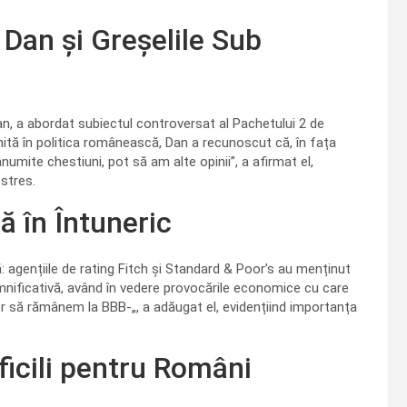
 Dan și Greșelile Sub
an, a abordat subiectul controversat al Pachetului 2 de
nită în politica românească, Dan a recunoscut că, în fața
 anumite chestiuni, pot să am alte opinii”, a afirmat el,
 stres.
ă în Întuneric
ă: agențiile de rating Fitch și Standard & Poor’s au menținut
nificativă, având în vedere provocările economice cu care
r să rămânem la BBB-„, a adăugat el, evidențiind importanța
ificili pentru Români