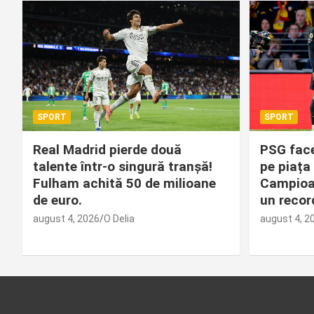
SPORT
SPORT
Real Madrid pierde două
PSG face
talente într-o singură tranșă!
pe piața 
Fulham achită 50 de milioane
Campioan
de euro.
un record
august 4, 2026
O Delia
august 4, 2