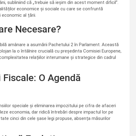
âni, subliniind că „trebuie să ieșim din acest moment dificil”.
alităților economice și sociale cu care se confruntă
i economic al țării.
nare Necesare?
sibilă amânare a asumării Pachetului 2 în Parlament. Această
Bolojan la o întâlnire crucială cu președinta Comisiei Europene,
omplexitatea relațiilor interumane și strategice din cadrul
i Fiscale: O Agendă
iilor speciale și eliminarea impozitului pe cifra de afaceri
eze economia, dar ridică întrebări despre impactul lor pe
ate cinci din cele șase legi propuse, absența măsurilor