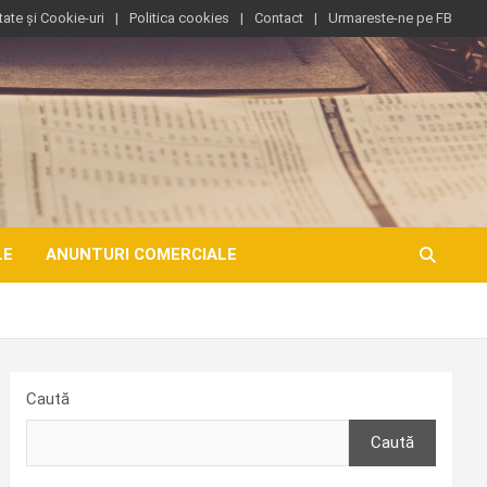
tate și Cookie-uri
Politica cookies
Contact
Urmareste-ne pe FB
LE
ANUNTURI COMERCIALE
Caută
Caută