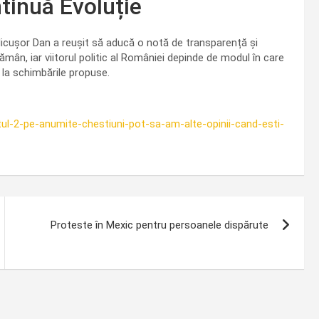
ntinuă Evoluție
, Nicușor Dan a reușit să aducă o notă de transparență și
ămân, iar viitorul politic al României depinde de modul în care
 la schimbările propuse.
ul-2-pe-anumite-chestiuni-pot-sa-am-alte-opinii-cand-esti-
Proteste în Mexic pentru persoanele dispărute