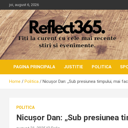
Skip
joi, august 6, 2026
to
content
PAGINA PRINCIPALA
JUSTITIE
POLITICA
SP
Home
Politica
Nicuşor Dan: „Sub presiunea timpului, mai faci
POLITICA
Nicuşor Dan: „Sub presiunea tim