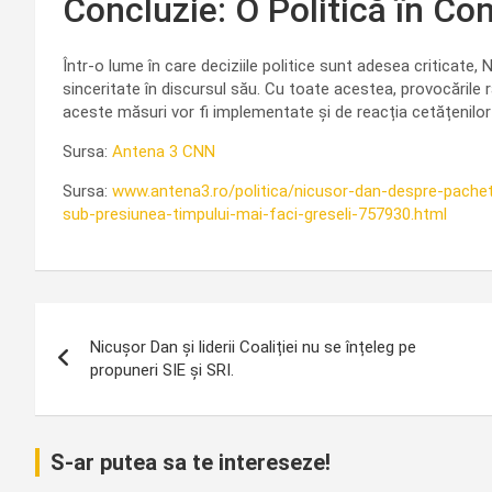
Concluzie: O Politică în Co
Într-o lume în care deciziile politice sunt adesea criticate
sinceritate în discursul său. Cu toate acestea, provocările r
aceste măsuri vor fi implementate și de reacția cetățenilor
Sursa:
Antena 3 CNN
Sursa:
www.antena3.ro/politica/nicusor-dan-despre-pachet
sub-presiunea-timpului-mai-faci-greseli-757930.html
Navigare
Nicușor Dan și liderii Coaliției nu se înțeleg pe
în
propuneri SIE și SRI.
articole
S-ar putea sa te intereseze!