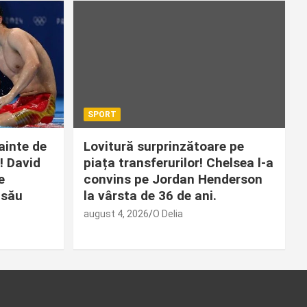
SPORT
ainte de
Lovitură surprinzătoare pe
! David
piața transferurilor! Chelsea l-a
e
convins pe Jordan Henderson
 său
la vârsta de 36 de ani.
august 4, 2026
O Delia