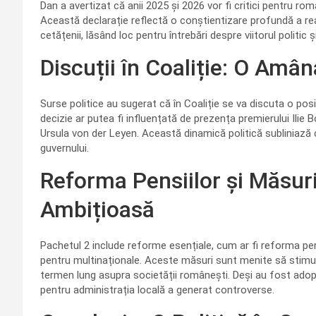
Dan a avertizat că anii 2025 și 2026 vor fi critici pentru rom
Această declarație reflectă o conștientizare profundă a re
cetățenii, lăsând loc pentru întrebări despre viitorul politic ș
Discuții în Coaliție: O Amâ
Surse politice au sugerat că în Coaliție se va discuta o po
decizie ar putea fi influențată de prezența premierului Ilie 
Ursula von der Leyen. Această dinamică politică subliniază c
guvernului.
Reforma Pensiilor și Măsur
Ambițioasă
Pachetul 2 include reforme esențiale, cum ar fi reforma pens
pentru multinaționale. Aceste măsuri sunt menite să stimul
termen lung asupra societății românești. Deși au fost adopt
pentru administrația locală a generat controverse.