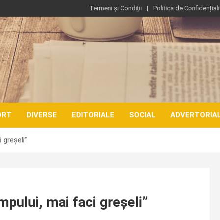
Termeni și Condiții
Politica de Confidențiali
ORT
DIVERSE
EDITORIALE
SOCIAL
ADVERTORIA
 greşeli”
pului, mai faci greşeli”