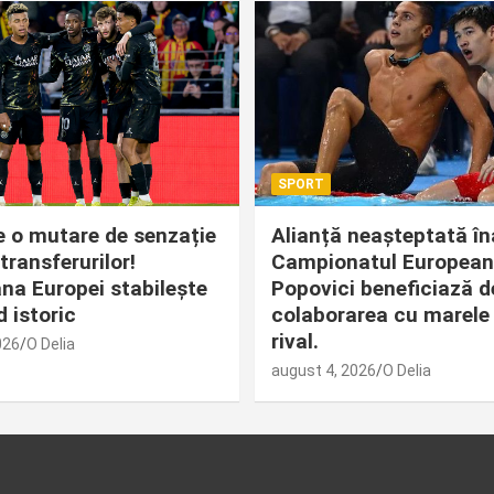
SPORT
 o mutare de senzație
Alianță neașteptată în
transferurilor!
Campionatul European
a Europei stabilește
Popovici beneficiază d
 istoric
colaborarea cu marele
rival.
026
O Delia
august 4, 2026
O Delia