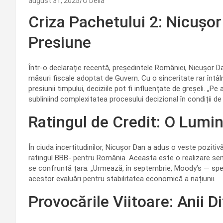
august 31, 2025
O Delia
Criza Pachetului 2: Nicușor
Presiune
Într-o declarație recentă, președintele României, Nicușor D
măsuri fiscale adoptat de Guvern. Cu o sinceritate rar întâl
presiunii timpului, deciziile pot fi influențate de greșeli. „Pe
subliniind complexitatea procesului decizional în condiții de
Ratingul de Credit: O Lumin
În ciuda incertitudinilor, Nicușor Dan a adus o veste pozitiv
ratingul BBB- pentru România. Aceasta este o realizare sem
se confruntă țara. „Urmează, în septembrie, Moody’s — spe
acestor evaluări pentru stabilitatea economică a națiunii.
Provocările Viitoare: Anii D