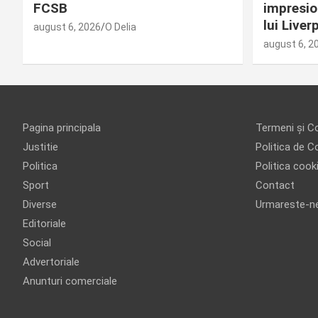
FCSB
impresio
lui Liver
august 6, 2026
O Delia
august 6, 2
Pagina principala
Termeni și Co
Justitie
Politica de Co
Politica
Politica cook
Sport
Contact
Diverse
Urmareste-n
Editoriale
Social
Advertoriale
Anunturi comerciale