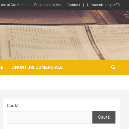
tate și Cookie-uri
Politica cookies
Contact
Urmareste-ne pe FB
LE
ANUNTURI COMERCIALE
Caută
Caută