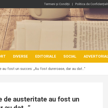
Termeni și Condiții
Politica de Confidențiali
ORT
DIVERSE
EDITORIALE
SOCIAL
ADVERTORIA
e au fost un succes: „Au fost dureroase, dar au dat…”
 de austeritate au fost un
r au dat…”