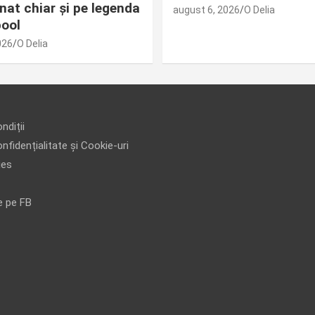
nat chiar și pe legenda
august 6, 2026
O Delia
pool
026
O Delia
ndiții
nfidențialitate și Cookie-uri
ies
e pe FB