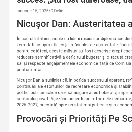
ianuarie 15, 2026
O Delia
Nicuşor Dan: Austeritatea 
În cadrul întâlnirii anuale cu liderii misiunilor diplomatice
fermitate asupra eficienţei măsurilor de austeritate fiscal-
pentru cetăţeni, aceste măsuri au fost descrise drept esen
reducere semnificativă a deficitului bugetar şi o tăcută cr
să îşi respecte angajamentele economice faţă de Comisia
anul următor.
Nicuşor Dan a subliniat că, în pofida succesului aparent, re
continuări ale eforturilor de redresare economică şi stabil
politici publice solide care să asigure acest obiectiv, impli
sectorului privat. Aşezând accente pe reformele demarate, 
2026-2027, orientată spre un stat mai puternic şi o econom
Provocări și Priorități Pe S