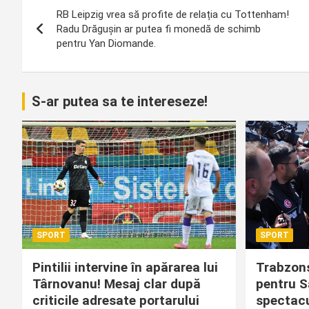
Navigare
RB Leipzig vrea să profite de relația cu Tottenham!
în
Radu Drăgușin ar putea fi monedă de schimb
pentru Yan Diomande.
articole
S-ar putea sa te intereseze!
SPORT
SPORT
Pintilii intervine în apărarea lui
Trabzons
Târnovanu! Mesaj clar după
pentru S
criticile adresate portarului
spectacu