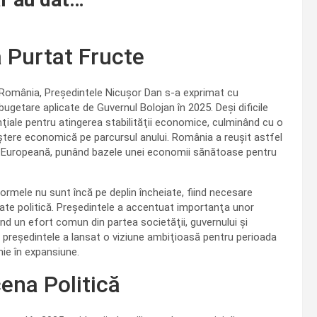
a Purtat Fructe
 din România, Preşedintele Nicuşor Dan s-a exprimat cu
bugetare aplicate de Guvernul Bolojan în 2025. Deşi dificile
ţiale pentru atingerea stabilităţii economice, culminând cu o
eştere economică pe parcursul anului. România a reuşit astfel
 Europeană, punând bazele unei economii sănătoase pentru
formele nu sunt încă pe deplin încheiate, fiind necesare
itate politică. Președintele a accentuat importanţa unor
când un efort comun din partea societăţii, guvernului şi
președintele a lansat o viziune ambiţioasă pentru perioada
ie în expansiune.
cena Politică