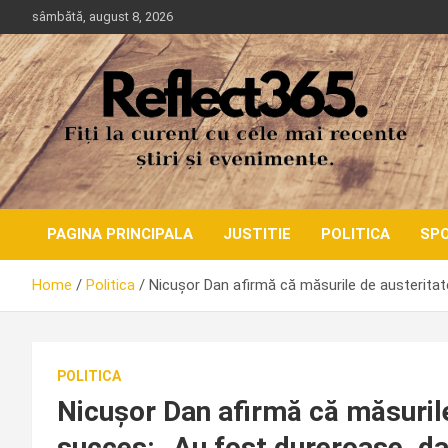
Skip
sâmbătă, august 8, 2026
to
content
PAGINA PRINCIPALA
JUSTITIE
POLITICA
SP
Home
Politica
Nicușor Dan afirmă că măsurile de austeritat
POLITICA
Nicușor Dan afirmă că măsurile
succes: „Au fost dureroase, da