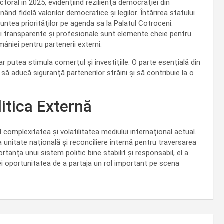
ctoral în 2025, evidenţiind rezilienţa democraţiei din
nd fidelă valorilor democratice şi legilor. Întărirea statului
runtea priorităţilor pe agenda sa la Palatul Cotroceni.
ii transparente şi profesionale sunt elemente cheie pentru
mâniei pentru partenerii externi.
r putea stimula comerţul şi investiţiile. O parte esenţială din
 să aducă siguranţă partenerilor străini şi să contribuie la o
litica Externă
complexitatea şi volatilitatea mediului internaţional actual.
 unitate naţională şi reconciliere internă pentru traversarea
nța unui sistem politic bine stabilit și responsabil, el a
i oportunitatea de a partaja un rol important pe scena