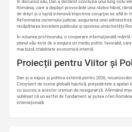
În discursul său, Dan a declarat concluzia unui lung ciclu ele
România, care a depăşit provocările unui război hibrid, rămânâ
de drept şi o luptă intensivă împotriva corupţiei se află în f
Reformarea sistemului judiciar, asigurarea unei administraţ
recăpătarea încrederii publicului şi sporirea atractivităţii Ro
În viziunea profesorului, o cooperare internaţională mărită a
planul său este de a asigura un mediu politic favorabil, care
mai bună stabilitate economică internă.
Proiecții pentru Viitor și Po
Dan şi-a expus şi politica externă pentru 2026, recunoscând 
Conştient de scena globală haotică, preşedintele a apelat la
cu succes a acestor vremuri de nesiguranţă. Afirmând importa
subliniat că un astfel de fundament ar putea oferi Românie
internaţională.