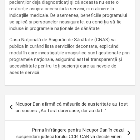
pacienților deja diagnosticați și că aceasta nu este o
restricție asupra accesului la servicii, ci o aliniere la
indicațiile medicale. De asemenea, beneficiile programului
se aplică și persoanelor neasigurate, cu condiția să fie
incluse în programele naționale de sănătate.
Casa Națională de Asigurări de Sănătate (CNAS) va
publica în curând lista serviciilor decontate, explicând
modul în care investigațiile imagistice sunt gestionate prin
programele naționale, asigurând astfel transparență și
accesibilitate pentru toți pacienții care au nevoie de
aceste servicii.
Navigare
Nicușor Dan afirmă că măsurile de austeritate au fost
în
un succes: „Au fost dureroase, dar au dat…”
articole
Prima înfrângere pentru Nicușor Dan în cazul
suspendării judecătorului CCR. CAB va decide vineri…