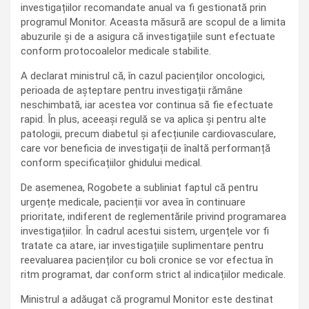
investigațiilor recomandate anual va fi gestionată prin
programul Monitor. Aceasta măsură are scopul de a limita
abuzurile și de a asigura că investigațiile sunt efectuate
conform protocoalelor medicale stabilite.
A declarat ministrul că, în cazul pacienților oncologici,
perioada de așteptare pentru investigații rămâne
neschimbată, iar acestea vor continua să fie efectuate
rapid. În plus, aceeași regulă se va aplica și pentru alte
patologii, precum diabetul și afecțiunile cardiovasculare,
care vor beneficia de investigații de înaltă performanță
conform specificațiilor ghidului medical.
De asemenea, Rogobete a subliniat faptul că pentru
urgențe medicale, pacienții vor avea în continuare
prioritate, indiferent de reglementările privind programarea
investigațiilor. În cadrul acestui sistem, urgențele vor fi
tratate ca atare, iar investigațiile suplimentare pentru
reevaluarea pacienților cu boli cronice se vor efectua în
ritm programat, dar conform strict al indicațiilor medicale.
Ministrul a adăugat că programul Monitor este destinat