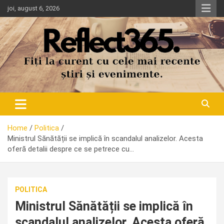
Skip
joi, august 6, 2026
to
content
Home
Politica
Ministrul Sănătății se implică în scandalul analizelor. Acesta
oferă detalii despre ce se petrece cu…
POLITICA
Ministrul Sănătății se implică în
scandalul analizelor. Acesta oferă