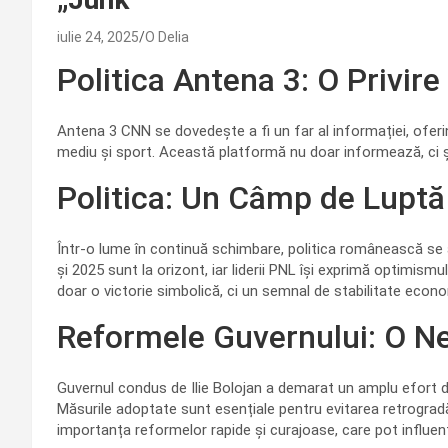
iulie 24, 2025
O Delia
Politica Antena 3: O Privire
Antena 3 CNN se dovedește a fi un far al informației, oferi
mediu și sport. Această platformă nu doar informează, ci și
Politica: Un Câmp de Luptă 
Într-o lume în continuă schimbare, politica românească se a
și 2025 sunt la orizont, iar liderii PNL își exprimă optimismu
doar o victorie simbolică, ci un semnal de stabilitate econom
Reformele Guvernului: O Ne
Guvernul condus de Ilie Bolojan a demarat un amplu efort d
Măsurile adoptate sunt esențiale pentru evitarea retrogradăr
importanța reformelor rapide și curajoase, care pot influenț