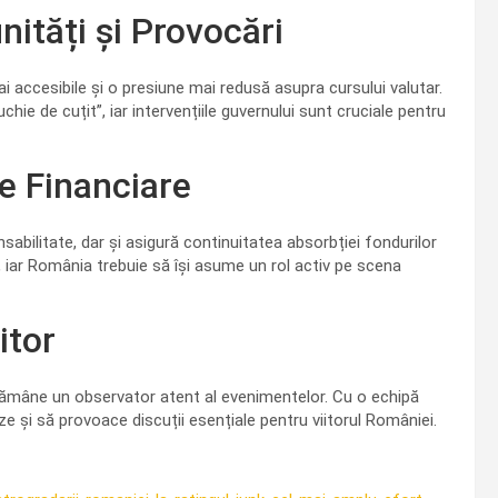
ități și Provocări
i accesibile și o presiune mai redusă asupra cursului valutar.
ie de cuțit”, iar intervențiile guvernului sunt cruciale pentru
e Financiare
abilitate, dar și asigură continuitatea absorbției fondurilor
, iar România trebuie să își asume un rol activ pe scena
itor
rămâne un observator atent al evenimentelor. Cu o echipă
e și să provoace discuții esențiale pentru viitorul României.