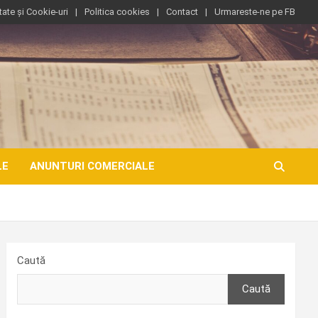
tate și Cookie-uri
Politica cookies
Contact
Urmareste-ne pe FB
LE
ANUNTURI COMERCIALE
Caută
Caută