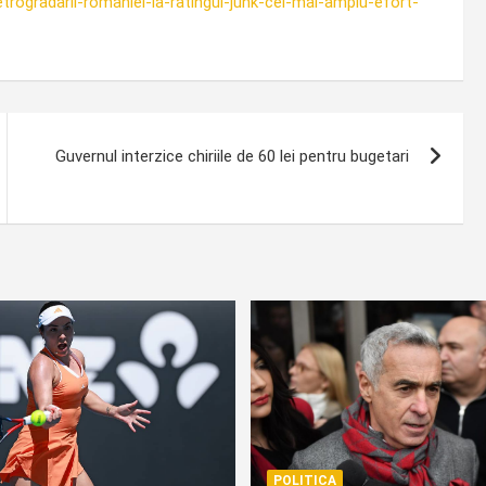
retrogradarii-romaniei-la-ratingul-junk-cel-mai-amplu-efort-
Guvernul interzice chiriile de 60 lei pentru bugetari
POLITICA