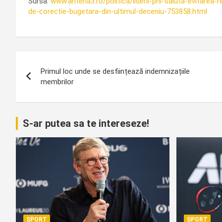
Sursa:
www.antena3.ro/politica/liderii-pnl-saluta-evitarea-
de-corectie-bugetara-din-ultimul-deceniu-753858.html
Navigare
Primul loc unde se desființează indemnizațiile
în
membrilor
articole
S-ar putea sa te intereseze!
SPORT
SPORT