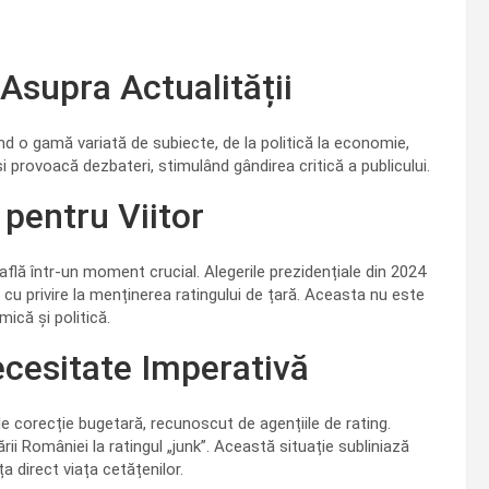
 Asupra Actualității
nd o gamă variată de subiecte, de la politică la economie,
 provoacă dezbateri, stimulând gândirea critică a publicului.
pentru Viitor
flă într-un moment crucial. Alegerile prezidențiale din 2024
l cu privire la menținerea ratingului de țară. Aceasta nu este
ică și politică.
cesitate Imperativă
e corecție bugetară, recunoscut de agențiile de rating.
ii României la ratingul „junk”. Această situație subliniază
a direct viața cetățenilor.