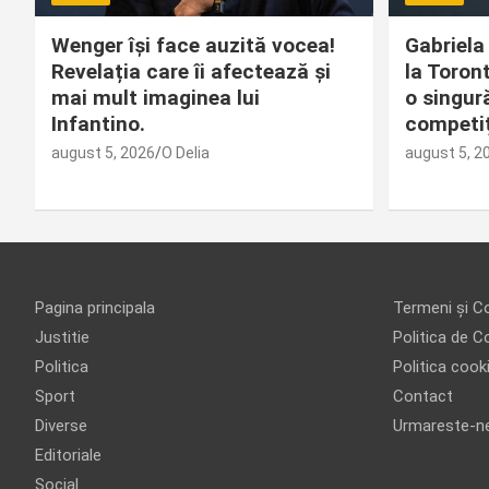
Wenger își face auzită vocea!
Gabriela
Revelația care îi afectează și
la Toron
mai mult imaginea lui
o singur
Infantino.
competiț
august 5, 2026
O Delia
august 5, 2
Pagina principala
Termeni și Co
Justitie
Politica de Co
Politica
Politica cook
Sport
Contact
Diverse
Urmareste-n
Editoriale
Social