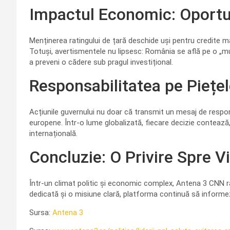
Impactul Economic: Oportun
Menținerea ratingului de țară deschide uși pentru credite ma
Totuși, avertismentele nu lipsesc: România se află pe o „much
a preveni o cădere sub pragul investițional.
Responsabilitatea pe Piețel
Acțiunile guvernului nu doar că transmit un mesaj de respons
europene. Într-o lume globalizată, fiecare decizie contează
internațională.
Concluzie: O Privire Spre Vi
Într-un climat politic și economic complex, Antena 3 CNN 
dedicată și o misiune clară, platforma continuă să informez
Sursa:
Antena 3