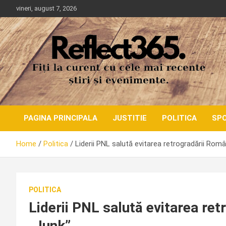
Skip
vineri, august 7, 2026
to
content
PAGINA PRINCIPALA
JUSTITIE
POLITICA
SP
Home
Politica
Liderii PNL salută evitarea retrogradării Român
POLITICA
Liderii PNL salută evitarea ret
„Junk”