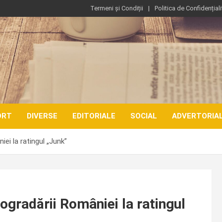
Termeni și Condiții
Politica de Confidențiali
ORT
DIVERSE
EDITORIALE
SOCIAL
ADVERTORIA
iei la ratingul „Junk”
rogradării României la ratingul