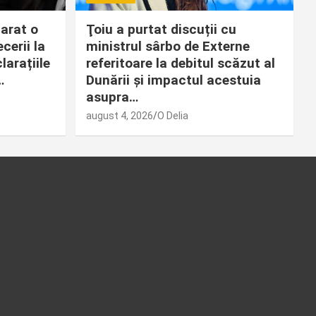
arat o
Ţoiu a purtat discuții cu
cerii la
ministrul sârbo de Externe
arațiile
referitoare la debitul scăzut al
…
Dunării și impactul acestuia
asupra…
august 4, 2026
O Delia