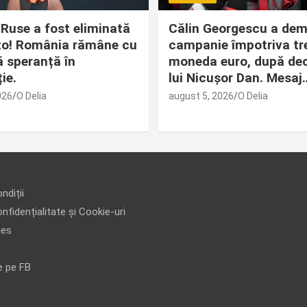
 Ruse a fost eliminată
Călin Georgescu a dem
to! România rămâne cu
campanie împotriva tre
ă speranță în
moneda euro, după decl
ie.
lui Nicușor Dan. Mesaj
026
O Delia
august 5, 2026
O Delia
ndiții
nfidențialitate și Cookie-uri
ies
e pe FB