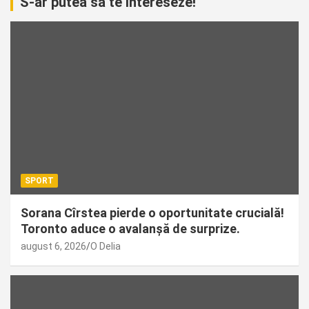
S-ar putea sa te intereseze!
SPORT
Sorana Cîrstea pierde o oportunitate crucială!
Toronto aduce o avalanșă de surprize.
august 6, 2026
O Delia