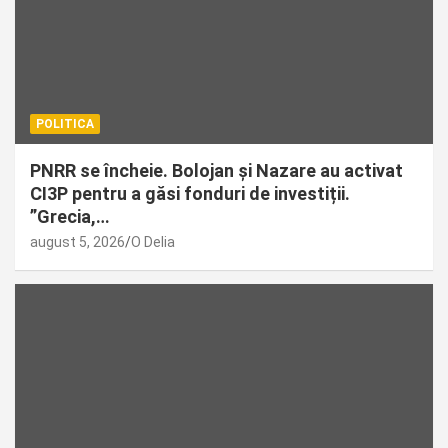
POLITICA
PNRR se încheie. Bolojan și Nazare au activat
CI3P pentru a găsi fonduri de investiții.
”Grecia,…
august 5, 2026
O Delia