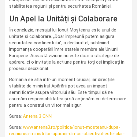
stabilitatea regiunii și pentru securitatea României.
Un Apel la Unități și Colaborare
În concluzie, mesajul lui Ionuț Moșteanu este unul de
unitate și colaborare. „Doar împreună putem asigura
securitatea continentului”, a declarat el, subliniind
importanța cooperării între statele membre ale Uniunii
Europene. Această viziune nu este doar o strategie de
apărare, ci o invitație la acțiune pentru toți cei implicați în
procesul decizional.
România se află într-un moment crucial, iar direcțiile
stabilite de ministrul Apărării pot avea un impact
semnificativ asupra viitorului său. Este timpul să ne
asumăm responsabilitatea și să acționăm cu determinare
pentru a construi un viitor mai sigur.
Sursa:
Antena 3 CNN
Sursa:
www.antena3.ro/politica/ionut-mosteanu-dupa-
reuniunea-ministrilor-apararii-din-ue-obiectivul-este-clar-