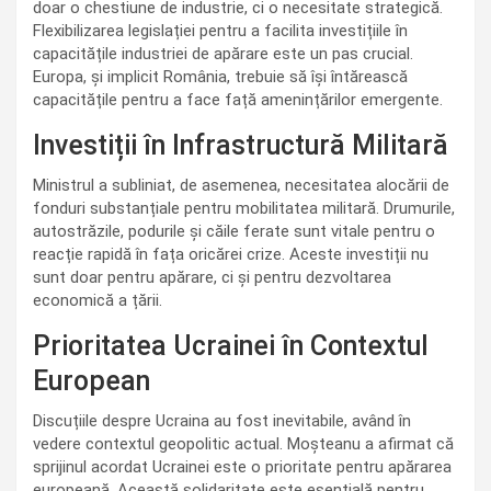
doar o chestiune de industrie, ci o necesitate strategică.
Flexibilizarea legislației pentru a facilita investițiile în
capacitățile industriei de apărare este un pas crucial.
Europa, și implicit România, trebuie să își întărească
capacitățile pentru a face față amenințărilor emergente.
Investiții în Infrastructură Militară
Ministrul a subliniat, de asemenea, necesitatea alocării de
fonduri substanțiale pentru mobilitatea militară. Drumurile,
autostrăzile, podurile și căile ferate sunt vitale pentru o
reacție rapidă în fața oricărei crize. Aceste investiții nu
sunt doar pentru apărare, ci și pentru dezvoltarea
economică a țării.
Prioritatea Ucrainei în Contextul
European
Discuțiile despre Ucraina au fost inevitabile, având în
vedere contextul geopolitic actual. Moșteanu a afirmat că
sprijinul acordat Ucrainei este o prioritate pentru apărarea
europeană. Această solidaritate este esențială pentru