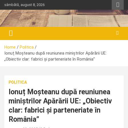
Skip
sâmbătă, august 8, 2026
to
content
Home
Politica
Ionuț Moșteanu după reuniunea miniștrilor Apărării UE:
„Obiectiv clar: fabrici și parteneriate în România”
POLITICA
Ionuț Moșteanu după reuniunea
miniștrilor Apărării UE: „Obiectiv
clar: fabrici și parteneriate în
România”