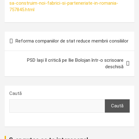
sa-construim-noi-fabrici-si-parteneriate-in-romania-
757845.html
Navigare
Reforma companiilor de stat reduce membrii consiliilor
în
articole
PSD Iași îl critică pe Ilie Bolojan într-o scrisoare
deschisă
Caută
Caută