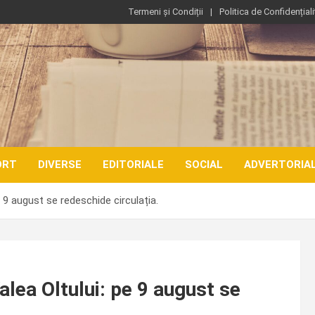
Termeni și Condiții
Politica de Confidențiali
ORT
DIVERSE
EDITORIALE
SOCIAL
ADVERTORIA
e 9 august se redeschide circulația.
alea Oltului: pe 9 august se