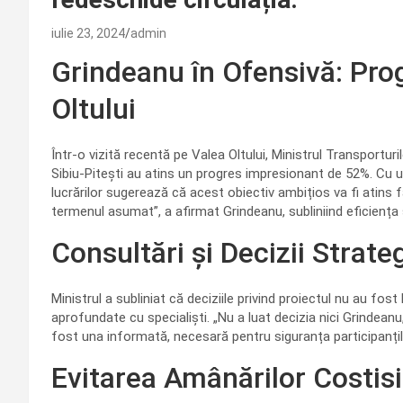
iulie 23, 2024
admin
Grindeanu în Ofensivă: Pro
Oltului
Într-o vizită recentă pe Valea Oltului, Ministrul Transporturi
Sibiu-Pitești au atins un progres impresionant de 52%. Cu un
lucrărilor sugerează că acest obiectiv ambițios va fi atins făr
termenul asumat”, a afirmat Grindeanu, subliniind eficiența 
Consultări și Decizii Strate
Ministrul a subliniat că deciziile privind proiectul nu au fos
aprofundate cu specialiști. „Nu a luat decizia nici Grindeanu,
fost una informată, necesară pentru siguranța participanților 
Evitarea Amânărilor Costis