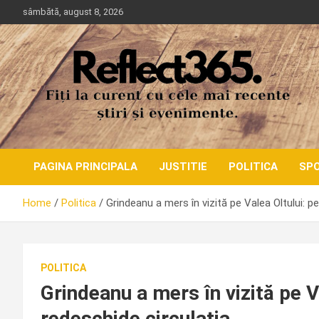
Skip
sâmbătă, august 8, 2026
to
content
PAGINA PRINCIPALA
JUSTITIE
POLITICA
SP
Home
Politica
Grindeanu a mers în vizită pe Valea Oltului: p
POLITICA
Grindeanu a mers în vizită pe V
redeschide circulația.