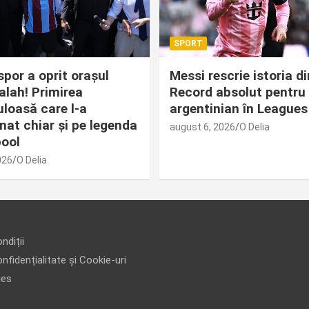
SPORT
por a oprit orașul
Messi rescrie istoria d
alah! Primirea
Record absolut pentru 
loasă care l-a
argentinian în Leagues
nat chiar și pe legenda
august 6, 2026
O Delia
pool
026
O Delia
ndiții
nfidențialitate și Cookie-uri
ies