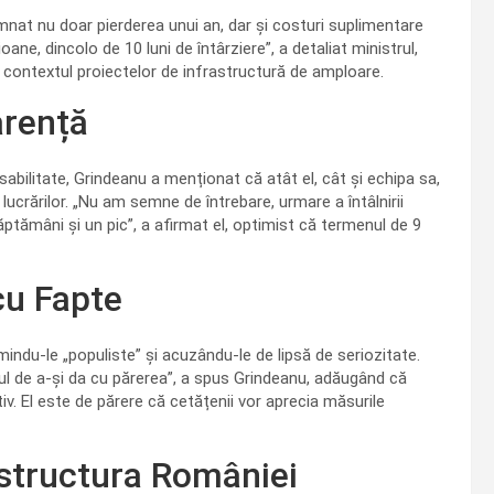
emnat nu doar pierderea unui an, dar și costuri suplimentare
ane, dincolo de 10 luni de întârziere”, a detaliat ministrul,
în contextul proiectelor de infrastructură de amploare.
arență
abilitate, Grindeanu a menționat că atât el, cât și echipa sa,
ucrărilor. „Nu am semne de întrebare, urmare a întâlnirii
săptămâni și un pic”, a afirmat el, optimist că termenul de 9
cu Fapte
umindu-le „populiste” și acuzându-le de lipsă de seriozitate.
ul de a-și da cu părerea”, a spus Grindeanu, adăugând că
iv. El este de părere că cetățenii vor aprecia măsurile
astructura României