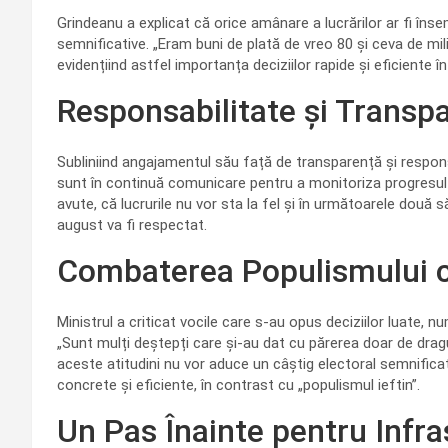
Grindeanu a explicat că orice amânare a lucrărilor ar fi îns
semnificative. „Eram buni de plată de vreo 80 și ceva de milio
evidențiind astfel importanța deciziilor rapide și eficiente 
Responsabilitate și Transp
Subliniind angajamentul său față de transparență și respons
sunt în continuă comunicare pentru a monitoriza progresul l
avute, că lucrurile nu vor sta la fel și în următoarele două 
august va fi respectat.
Combaterea Populismului 
Ministrul a criticat vocile care s-au opus deciziilor luate, n
„Sunt mulți deștepți care și-au dat cu părerea doar de drag
aceste atitudini nu vor aduce un câștig electoral semnificat
concrete și eficiente, în contrast cu „populismul ieftin”.
Un Pas Înainte pentru Infr