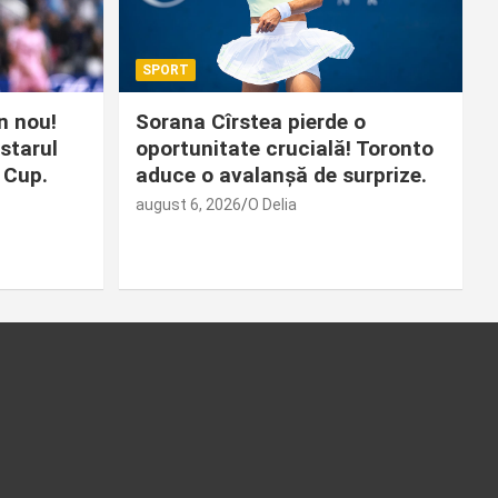
SPORT
in nou!
Sorana Cîrstea pierde o
starul
oportunitate crucială! Toronto
 Cup.
aduce o avalanșă de surprize.
august 6, 2026
O Delia