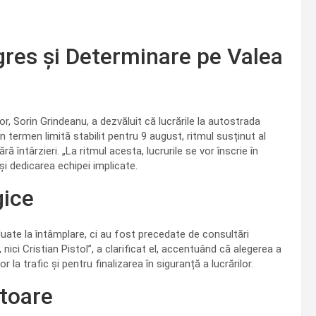
gres și Determinare pe Valea
lor, Sorin Grindeanu, a dezvăluit că lucrările la autostrada
 termen limită stabilit pentru 9 august, ritmul susținut al
ă întârzieri. „La ritmul acesta, lucrurile se vor înscrie în
și dedicarea echipei implicate.
gice
t luate la întâmplare, ci au fost precedate de consultări
 nici Cristian Pistol”, a clarificat el, accentuând că alegerea a
la trafic și pentru finalizarea în siguranță a lucrărilor.
itoare