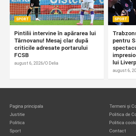
SPORT
SPORT
Pintilii intervine în apărarea lui
Trabzons
Târnovanu! Mesaj clar după
pentru S
criticile adresate portarului
spectacu
FCSB
impresio
lui Liver
august 6, 2026
O Delia
august 6, 2
Pagina principala
Termeni și Co
Justitie
Politica de Co
Politica
Politica cook
Sport
Contact