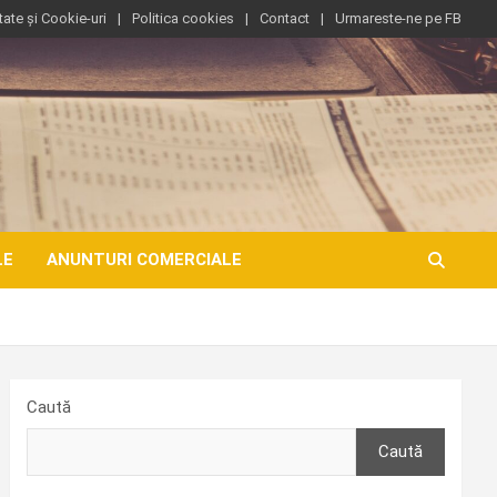
tate și Cookie-uri
Politica cookies
Contact
Urmareste-ne pe FB
LE
ANUNTURI COMERCIALE
Caută
Caută