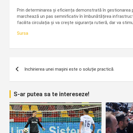
Prin determinarea și eficiența demonstrată în gestionarea pr
marchează un pas semnificativ în îmbunătățirea infrastruct
facilita circulația și va crește siguranța rutieră, dar va sti
Sursa
Navigare
Inchirierea unei mașini este o soluție practică.
în
articole
S-ar putea sa te intereseze!