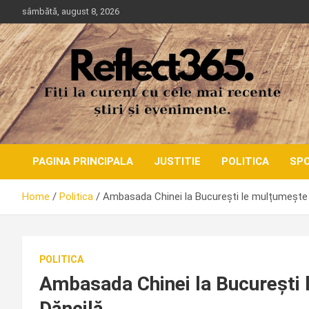
Skip
sâmbătă, august 8, 2026
to
content
PAGINA PRINCIPALA
JUSTITIE
POLITICA
SP
Home
Politica
Ambasada Chinei la București le mulțumește l
POLITICA
Ambasada Chinei la București 
Dăncilă