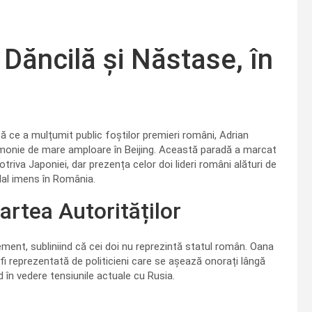
 Dăncilă și Năstase, în
ă ce a mulțumit public foștilor premieri români, Adrian
remonie de mare amploare în Beijing. Această paradă a marcat
triva Japoniei, dar prezența celor doi lideri români alături de
dal imens în România.
artea Autorităților
ment, subliniind că cei doi nu reprezintă statul român. Oana
fi reprezentată de politicieni care se așează onorați lângă
d în vedere tensiunile actuale cu Rusia.