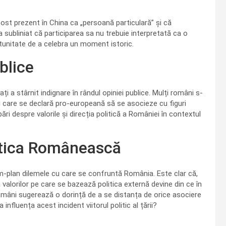
ost prezent în China ca „persoană particulară” și că
a subliniat că participarea sa nu trebuie interpretată ca o
rtunitate de a celebra un moment istoric.
blice
ți a stârnit indignare în rândul opiniei publice. Mulți români s-
ni care se declară pro-europeană să se asocieze cu figuri
ări despre valorile și direcția politică a României în contextul
litica Românească
rim-plan dilemele cu care se confruntă România. Este clar că,
a valorilor pe care se bazează politica externă devine din ce în
 români sugerează o dorință de a se distanța de orice asociere
influența acest incident viitorul politic al țării?