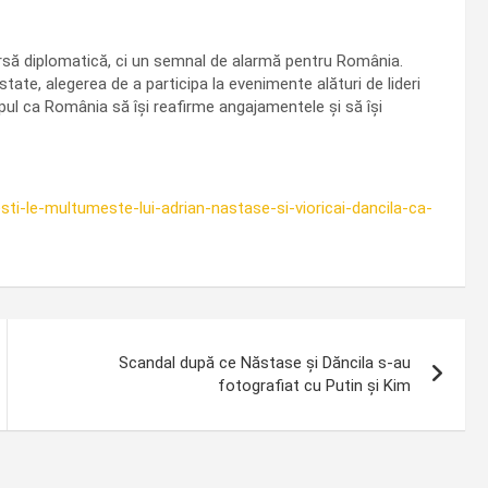
să diplomatică, ci un semnal de alarmă pentru România.
tate, alegerea de a participa la evenimente alături de lideri
pul ca România să își reafirme angajamentele și să își
ti-le-multumeste-lui-adrian-nastase-si-vioricai-dancila-ca-
Scandal după ce Năstase și Dăncila s-au
fotografiat cu Putin și Kim