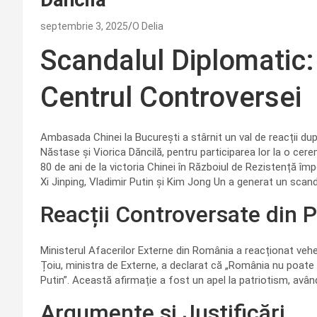
septembrie 3, 2025
O Delia
Scandalul Diplomatic:
Centrul Controversei
Ambasada Chinei la București a stârnit un val de reacții dup
Năstase și Viorica Dăncilă, pentru participarea lor la o ce
80 de ani de la victoria Chinei în Războiul de Rezistență împo
Xi Jinping, Vladimir Putin și Kim Jong Un a generat un scan
Reacții Controversate din P
Ministerul Afacerilor Externe din România a reacționat vehe
Țoiu, ministra de Externe, a declarat că „România nu poate 
Putin”. Această afirmație a fost un apel la patriotism, avân
Argumente și Justificări