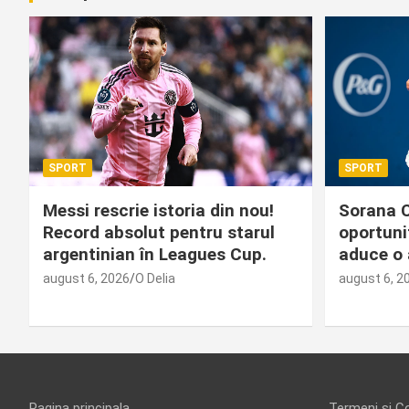
SPORT
SPORT
Messi rescrie istoria din nou!
Sorana C
Record absolut pentru starul
oportuni
argentinian în Leagues Cup.
aduce o 
august 6, 2026
O Delia
august 6, 2
Pagina principala
Termeni și Co