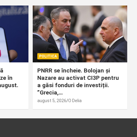
POLITICA
ră
PNRR se încheie. Bolojan și
ze în
Nazare au activat CI3P pentru
august.
a găsi fonduri de investiții.
”Grecia,…
august 5, 2026
O Delia