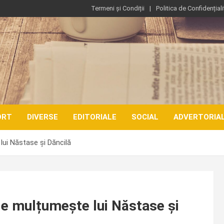
Termeni și Condiții
Politica de Confidențiali
ORT
DIVERSE
EDITORIALE
SOCIAL
ADVERTORIA
ui Năstase și Dăncilă
le mulțumește lui Năstase și