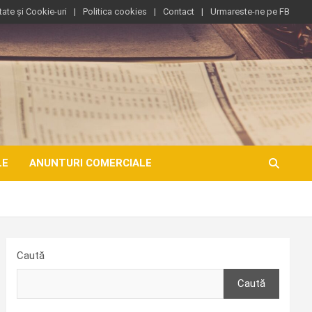
tate și Cookie-uri
Politica cookies
Contact
Urmareste-ne pe FB
LE
ANUNTURI COMERCIALE
Caută
Caută