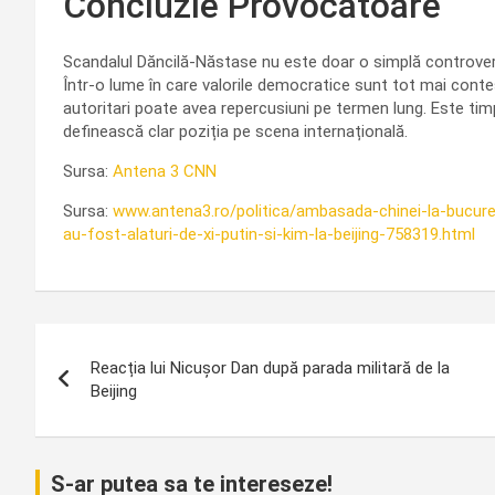
Concluzie Provocatoare
Scandalul Dăncilă-Năstase nu este doar o simplă controver
Într-o lume în care valorile democratice sunt tot mai contes
autoritari poate avea repercusiuni pe termen lung. Este tim
definească clar poziția pe scena internațională.
Sursa:
Antena 3 CNN
Sursa:
www.antena3.ro/politica/ambasada-chinei-la-bucures
au-fost-alaturi-de-xi-putin-si-kim-la-beijing-758319.html
Navigare
Reacția lui Nicușor Dan după parada militară de la
în
Beijing
articole
S-ar putea sa te intereseze!