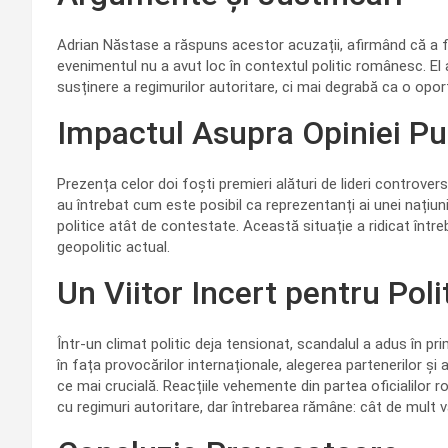
Adrian Năstase a răspuns acestor acuzații, afirmând că a f
evenimentul nu a avut loc în contextul politic românesc. El 
susținere a regimurilor autoritare, ci mai degrabă ca o opo
Impactul Asupra Opiniei Pu
Prezența celor doi foști premieri alături de lideri controversa
au întrebat cum este posibil ca reprezentanți ai unei națiu
politice atât de contestate. Această situație a ridicat întreb
geopolitic actual.
Un Viitor Incert pentru Po
Într-un climat politic deja tensionat, scandalul a adus în p
în fața provocărilor internaționale, alegerea partenerilor și 
ce mai crucială. Reacțiile vehemente din partea oficialilor
cu regimuri autoritare, dar întrebarea rămâne: cât de mult va 