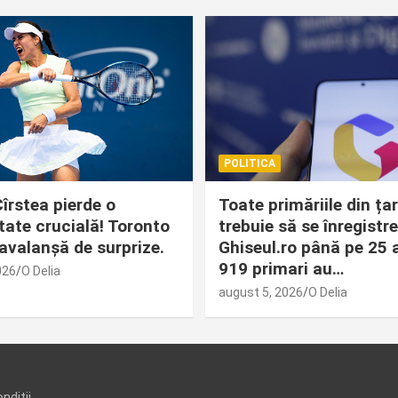
POLITICA
îrstea pierde o
Toate primăriile din ța
tate crucială! Toronto
trebuie să se înregistre
avalanșă de surprize.
Ghiseul.ro până pe 25 
919 primari au…
026
O Delia
august 5, 2026
O Delia
ndiții