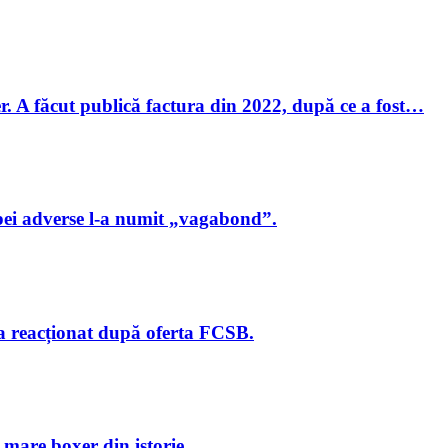
r. A făcut publică factura din 2022, după ce a fost…
pei adverse l-a numit „vagabond”.
 a reacționat după oferta FCSB.
mare boxer din istorie.