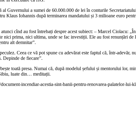
 al Guvernului a sumei de 60.000.000 de lei în conturile Secretariatul
ntru Klaus Iohannis după terminarea mandatului și 3 milioane euro pentr
unci cînd au fost întrebați despre acest subiect: – Marcel Ciolacu: „În p
nici prima, nici ultima, unde se fac investiții. Ele au fost renunțări de 
entru alt demnitar”.
culez. Ceea ce vă pot spune cu adevărat este faptul că, într-adevăr, nu ex
să. Depinde de fiecare”.
orbește toată presa. Numai că, după modelul șefului și mentorului lor, m
Sibiu, luate din… meditații.
document-incendiar-acestia-sint-banii-pentru-renovarea-palatelor-lui-kl