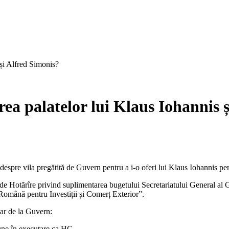
 și Alfred Simonis?
rea palatelor lui Klaus Iohannis 
 despre vila pregătită de Guvern pentru a i-o oferi lui Klaus Iohannis pe
de Hotărîre privind suplimentarea bugetului Secretariatului General al 
Română pentru Investiții și Comerț Exterior”.
iar de la Guvern:
pune în executare ca HG.