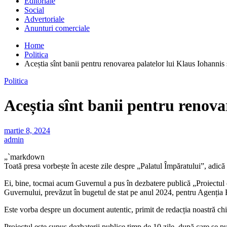
Editoriale
Social
Advertoriale
Anunturi comerciale
Home
Politica
Aceștia sînt banii pentru renovarea palatelor lui Klaus Iohannis
Politica
Aceștia sînt banii pentru renova
martie 8, 2024
admin
„`markdown
Toată presa vorbește în aceste zile despre „Palatul Împăratului”, adică
Ei, bine, tocmai acum Guvernul a pus în dezbatere publică „Proiectul 
Guvernului, prevăzut în bugetul de stat pe anul 2024, pentru Agenția 
Este vorba despre un document autentic, primit de redacția noastră ch
Proiectul este supus dezbaterii publice timp de 10 zile, după care se 