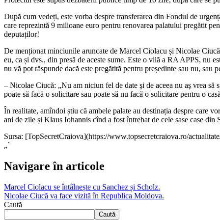
După cum vedeți, este vorba despre transferarea din Fondul de urgență
care reprezintă 9 milioane euro pentru renovarea palatului pregătit pe
deputaților!
De menționat minciunile aruncate de Marcel Ciolacu și Nicolae Ciucă at
eu, ca și dvs., din presă de aceste sume. Este o vilă a RA APPS, nu este 
nu vă pot răspunde dacă este pregătită pentru președinte sau nu, sau p
– Nicolae Ciucă: „Nu am niciun fel de date şi de aceea nu aş vrea să spe
poate să facă o solicitare sau poate să nu facă o solicitare pentru o ca
În realitate, amîndoi știu că ambele palate au destinația despre care v
ani de zile și Klaus Iohannis cînd a fost întrebat de cele șase case din 
Sursa: [TopSecretCraiova](https://www.topsecretcraiova.ro/actualitate/
„`
Navigare în articole
Marcel Ciolacu se întâlnește cu Sanchez și Scholz.
Nicolae Ciucă va face vizită în Republica Moldova.
Caută
Caută