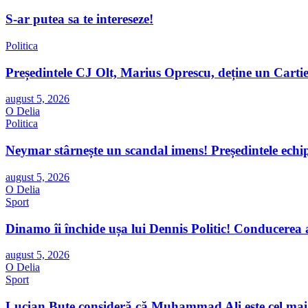
S-ar putea sa te intereseze!
Politica
Președintele CJ Olt, Marius Oprescu, deține un Cartie
august 5, 2026
O Delia
Politica
Neymar stârnește un scandal imens! Președintele echi
august 5, 2026
O Delia
Sport
Dinamo îi închide ușa lui Dennis Politic! Conducerea
august 5, 2026
O Delia
Sport
Lucian Bute consideră că Muhammad Ali este cel mai 