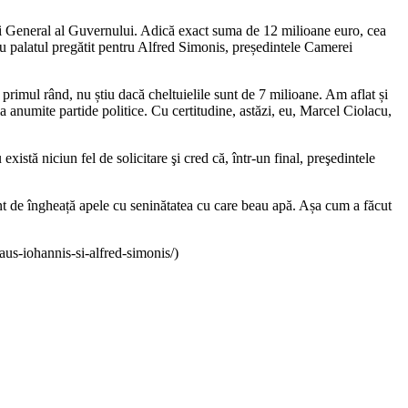
ui General al Guvernului. Adică exact suma de 12 milioane euro, cea
u palatul pregătit pentru Alfred Simonis, președintele Camerei
rimul rând, nu știu dacă cheltuielile sunt de 7 milioane. Am aflat și
la anumite partide politice. Cu certitudine, astăzi, eu, Marcel Ciolacu,
istă niciun fel de solicitare şi cred că, într-un final, preşedintele
int de îngheață apele cu seninătatea cu care beau apă. Așa cum a făcut
aus-iohannis-si-alfred-simonis/)