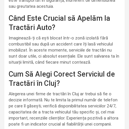
este transportat în siguranță, indiferent de dimensiunea
sau greutatea acestuia.
Când Este Crucial să Apelăm la
Tractări Auto?
Imaginează-ți că ești blocat într-o zonă izolată fără
combustibil sau după un accident care îți lasă vehiculul
imobilizat. În aceste momente, serviciile de tractări nu
sunt doar utile, ci absolut esențiale. Ele sunt salvarea ta în
situații limită, când fiecare minut contează.
Cum Să Alegi Corect Serviciul de
Tractări în Cluj?
Alegerea unei firme de tractări în Cluj ar trebui să fie o
decizie informată. Nu te limita la primul număr de telefon
pe care îl găsești; verifică disponibilitatea serviciilor 24/7,
capacitatea de a tracta vehiculul tău specific și, cel mai
important, recenziile clienților. Experiența pozitivă a altora
poate fi un indicator crucial al fiabilității unei companii.