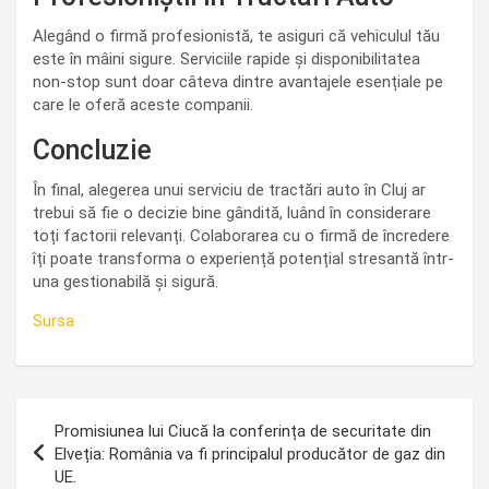
Alegând o firmă profesionistă, te asiguri că vehiculul tău
este în mâini sigure. Serviciile rapide și disponibilitatea
non-stop sunt doar câteva dintre avantajele esențiale pe
care le oferă aceste companii.
Concluzie
În final, alegerea unui serviciu de tractări auto în Cluj ar
trebui să fie o decizie bine gândită, luând în considerare
toți factorii relevanți. Colaborarea cu o firmă de încredere
îți poate transforma o experiență potențial stresantă într-
una gestionabilă și sigură.
Sursa
Navigare
Promisiunea lui Ciucă la conferința de securitate din
în
Elveția: România va fi principalul producător de gaz din
UE.
articole