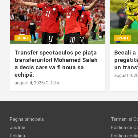
SPORT
SPORT
Transfer spectaculos pe piața
Becali a
transferurilor! Mohamed Salah
pregătit
a decis care va fi noua sa
un trans
echipă.
august 4, 2
august 4, 2026
O Delia
Pagina principala
Termeni și Co
Justitie
Politica de Co
Politica
Politica cook