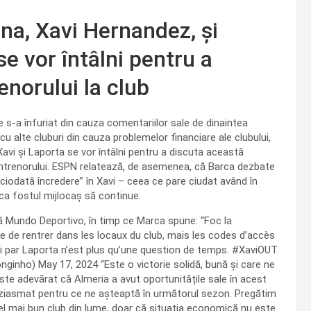
na, Xavi Hernandez, și
e vor întâlni pentru a
enorului la club
 s-a înfuriat din cauza comentariilor sale de dinaintea
u alte cluburi din cauza problemelor financiare ale clubului,
Xavi și Laporta se vor întâlni pentru a discuta această
rul antrenorului. ESPN relatează, de asemenea, că Barca dezbate
niciodată încredere” în Xavi – ceea ce pare ciudat având în
ca fostul mijlocaș să continue.
ă Mundo Deportivo, în timp ce Marca spune: “Foc la
 de rentrer dans les locaux du club, mais les codes d’accès
voi par Laporta n’est plus qu’une question de temps. #XaviOUT
inho) May 17, 2024 “Este o victorie solidă, bună și care ne
Este adevărat că Almeria a avut oportunitățile sale în acest
uziasmat pentru ce ne așteaptă în următorul sezon. Pregătim
l mai bun club din lume, doar că situația economică nu este