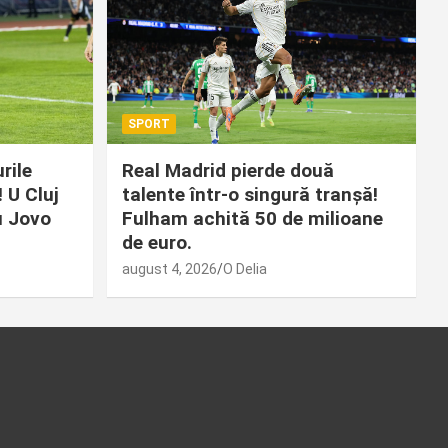
SPORT
rile
Real Madrid pierde două
 U Cluj
talente într-o singură tranșă!
u Jovo
Fulham achită 50 de milioane
de euro.
august 4, 2026
O Delia