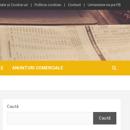
tate și Cookie-uri
Politica cookies
Contact
Urmareste-ne pe FB
LE
ANUNTURI COMERCIALE
Caută
Caută