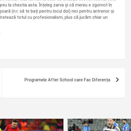
reu la chestia asta. Înțeleg zarva și că mereu e zgomot în
oară (n.r. să te bați pentru locul doi) nici pentru antrenor și
e tratează totul cu profesionalism, plus că jucăm chiar un
!
Programele After School care Fac Diferența