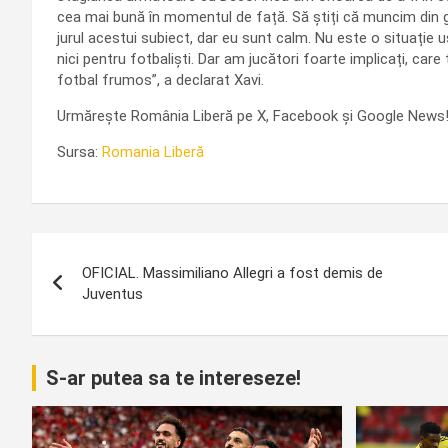
cea mai bună în momentul de față. Să știți că muncim din g
jurul acestui subiect, dar eu sunt calm. Nu este o situație uș
nici pentru fotbaliști. Dar am jucători foarte implicați, car
fotbal frumos”, a declarat Xavi.
Urmărește România Liberă pe X, Facebook și Google News
Sursa:
Romania Liberă
Navigare
OFICIAL. Massimiliano Allegri a fost demis de
în
Juventus
articole
S-ar putea sa te intereseze!