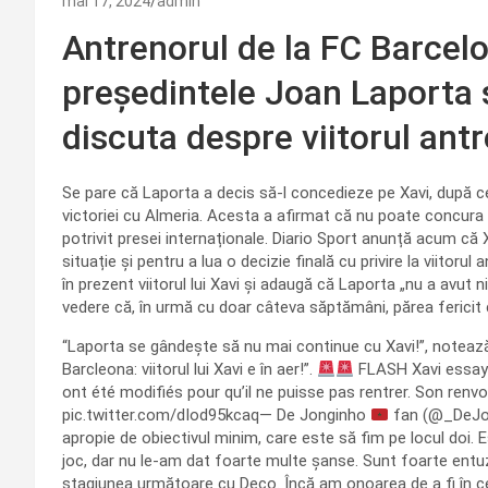
mai 17, 2024
admin
Antrenorul de la FC Barcelo
președintele Joan Laporta s
discuta despre viitorul antr
Se pare că Laporta a decis să-l concedieze pe Xavi, după ce
victoriei cu Almeria. Acesta a afirmat că nu poate concura c
potrivit presei internaționale. Diario Sport anunță acum că 
situație și pentru a lua o decizie finală cu privire la viito
în prezent viitorul lui Xavi și adaugă că Laporta „nu a avut 
vedere că, în urmă cu doar câteva săptămâni, părea fericit 
“Laporta se gândește să nu mai continue cu Xavi!”, noteaz
Barcleona: viitorul lui Xavi e în aer!”.
FLASH Xavi essaye
ont été modifiés pour qu’il ne puisse pas rentrer. Son ren
pic.twitter.com/dIod95kcaq— De Jonginho
fan (@_DeJong
apropie de obiectivul minim, care este să fim pe locul doi. 
joc, dar nu le-am dat foarte multe șanse. Sunt foarte ent
stagiunea următoare cu Deco. Încă am onoarea de a fi în ce