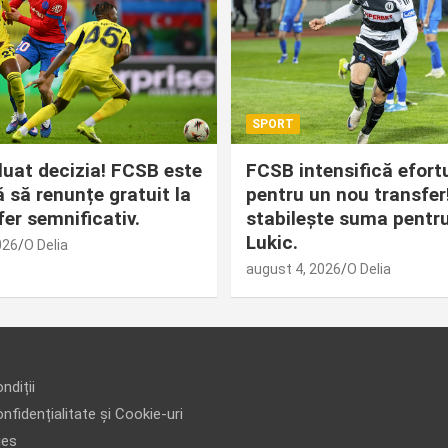
SPORT
 luat decizia! FCSB este
FCSB intensifică efortu
ă să renunțe gratuit la
pentru un nou transfer!
fer semnificativ.
stabilește suma pentr
Lukic.
026
O Delia
august 4, 2026
O Delia
ndiții
nfidențialitate și Cookie-uri
ies