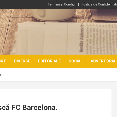
Termeni și Condiții
Politica de Confidențiali
ORT
DIVERSE
EDITORIALE
SOCIAL
ADVERTORIA
a.
scă FC Barcelona.