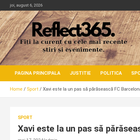
Skip
joi, august 6, 2026
to
content
PAGINA PRINCIPALA
JUSTITIE
POLITICA
SP
Home
Sport
Xavi este la un pas să părăsească FC Barcelon
SPORT
Xavi este la un pas să părăsea