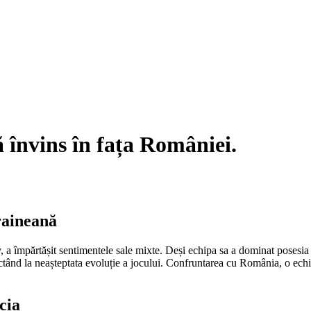
ă învins în fața României.
raineană
 a împărtășit sentimentele sale mixte. Deși echipa sa a dominat posesia m
ctând la neașteptata evoluție a jocului. Confruntarea cu România, o echipă
cia