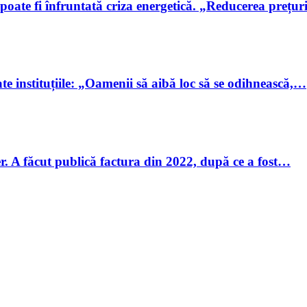
poate fi înfruntată criza energetică. „Reducerea prețu
ate instituțiile: „Oamenii să aibă loc să se odihnească,…
r. A făcut publică factura din 2022, după ce a fost…