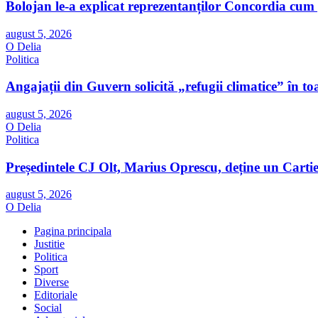
Bolojan le-a explicat reprezentanților Concordia cum 
august 5, 2026
O Delia
Politica
Angajații din Guvern solicită „refugii climatice” în to
august 5, 2026
O Delia
Politica
Președintele CJ Olt, Marius Oprescu, deține un Cartie
august 5, 2026
O Delia
Pagina principala
Justitie
Politica
Sport
Diverse
Editoriale
Social