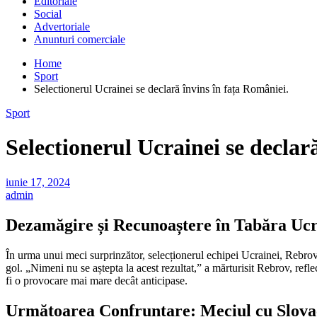
Editoriale
Social
Advertoriale
Anunturi comerciale
Home
Sport
Selectionerul Ucrainei se declară învins în fața României.
Sport
Selectionerul Ucrainei se declar
iunie 17, 2024
admin
Dezamăgire și Recunoaștere în Tabăra Uc
În urma unui meci surprinzător, selecționerul echipei Ucrainei, Rebrov,
gol. „Nimeni nu se aștepta la acest rezultat,” a mărturisit Rebrov, refle
fi o provocare mai mare decât anticipase.
Următoarea Confruntare: Meciul cu Slova