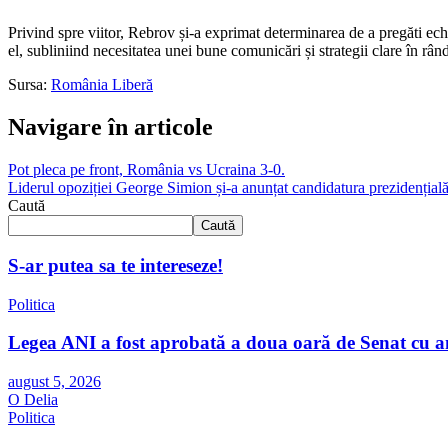
Privind spre viitor, Rebrov și-a exprimat determinarea de a pregăti ec
el, subliniind necesitatea unei bune comunicări și strategii clare în rân
Sursa:
România Liberă
Navigare în articole
Pot pleca pe front, România vs Ucraina 3-0.
Liderul opoziției George Simion și-a anunțat candidatura prezidențială
Caută
Caută
S-ar putea sa te intereseze!
Politica
Legea ANI a fost aprobată a doua oară de Senat cu 
august 5, 2026
O Delia
Politica