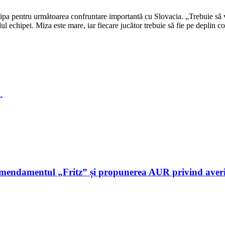
hipa pentru următoarea confruntare importantă cu Slovacia. „Trebuie să v
dul echipei. Miza este mare, iar fiecare jucător trebuie să fie pe deplin c
.
amendamentul „Fritz” și propunerea AUR privind aver