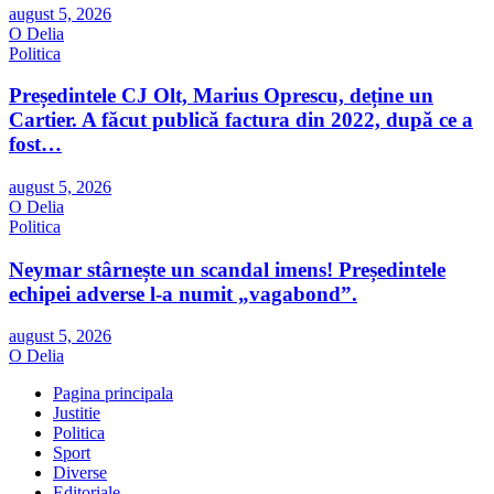
august 5, 2026
O Delia
Politica
Președintele CJ Olt, Marius Oprescu, deține un
Cartier. A făcut publică factura din 2022, după ce a
fost…
august 5, 2026
O Delia
Politica
Neymar stârnește un scandal imens! Președintele
echipei adverse l-a numit „vagabond”.
august 5, 2026
O Delia
Pagina principala
Justitie
Politica
Sport
Diverse
Editoriale