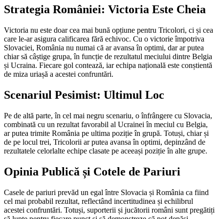
Strategia României: Victoria Este Cheia
Victoria nu este doar cea mai bună opțiune pentru Tricolori, ci și cea
care le-ar asigura calificarea fără echivoc. Cu o victorie împotriva
Slovaciei, România nu numai că ar avansa în optimi, dar ar putea
chiar să câștige grupa, în funcție de rezultatul meciului dintre Belgia
și Ucraina. Fiecare gol contează, iar echipa națională este conștientă
de miza uriașă a acestei confruntări.
Scenariul Pesimist: Ultimul Loc
Pe de altă parte, în cel mai negru scenariu, o înfrângere cu Slovacia,
combinată cu un rezultat favorabil al Ucrainei în meciul cu Belgia,
ar putea trimite România pe ultima poziție în grupă. Totuși, chiar și
de pe locul trei, Tricolorii ar putea avansa în optimi, depinzând de
rezultatele celorlalte echipe clasate pe aceeași poziție în alte grupe.
Opinia Publică și Cotele de Pariuri
Casele de pariuri prevăd un egal între Slovacia și România ca fiind
cel mai probabil rezultat, reflectând incertitudinea și echilibrul
acestei confruntări. Totuși, suporterii și jucătorii români sunt pregătiți
să lupte pentru fiecare punct și să demonstreze că pot depăși