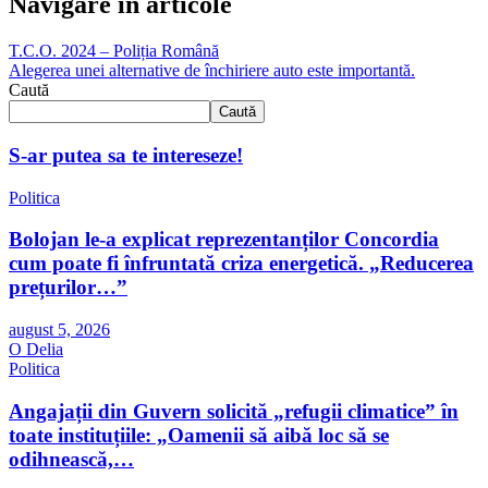
Navigare în articole
T.C.O. 2024 – Poliția Română
Alegerea unei alternative de închiriere auto este importantă.
Caută
Caută
S-ar putea sa te intereseze!
Politica
Bolojan le-a explicat reprezentanților Concordia
cum poate fi înfruntată criza energetică. „Reducerea
prețurilor…”
august 5, 2026
O Delia
Politica
Angajații din Guvern solicită „refugii climatice” în
toate instituțiile: „Oamenii să aibă loc să se
odihnească,…