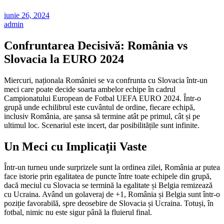
iunie 26, 2024
admin
Confruntarea Decisivă: România vs
Slovacia la EURO 2024
Miercuri, naționala României se va confrunta cu Slovacia într-un
meci care poate decide soarta ambelor echipe în cadrul
Campionatului European de Fotbal UEFA EURO 2024. Într-o
grupă unde echilibrul este cuvântul de ordine, fiecare echipă,
inclusiv România, are șansa să termine atât pe primul, cât și pe
ultimul loc. Scenariul este incert, dar posibilitățile sunt infinite.
Un Meci cu Implicații Vaste
Într-un turneu unde surprizele sunt la ordinea zilei, România ar putea
face istorie prin egalitatea de puncte între toate echipele din grupă,
dacă meciul cu Slovacia se termină la egalitate și Belgia remizează
cu Ucraina. Având un golaveraj de +1, România și Belgia sunt într-o
poziție favorabilă, spre deosebire de Slovacia și Ucraina. Totuși, în
fotbal, nimic nu este sigur până la fluierul final.