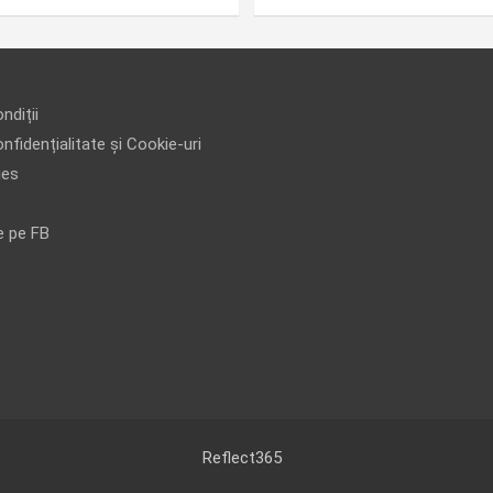
ndiții
nfidențialitate și Cookie-uri
ies
e pe FB
Reflect365