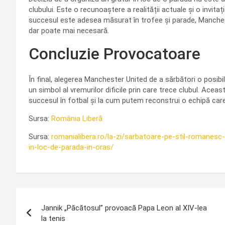
clubului. Este o recunoaștere a realității actuale și o invita
succesul este adesea măsurat în trofee și parade, Manche
dar poate mai necesară.
Concluzie Provocatoare
În final, alegerea Manchester United de a sărbători o posibi
un simbol al vremurilor dificile prin care trece clubul. Ac
succesul în fotbal și la cum putem reconstrui o echipă care 
Sursa:
România Liberă
Sursa:
romanialibera.ro/la-zi/sarbatoare-pe-stil-romanesc
in-loc-de-parada-in-oras/
Navigare
Jannik „Păcătosul” provoacă Papa Leon al XIV-lea
în
la tenis