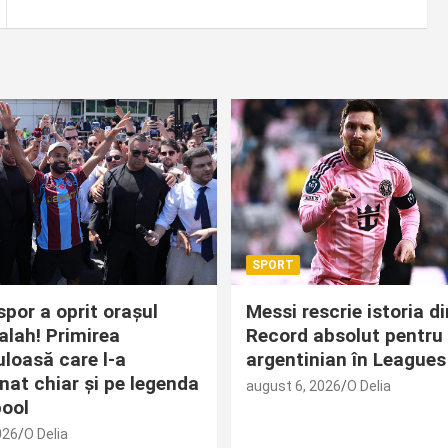
SPORT
por a oprit orașul
Messi rescrie istoria d
alah! Primirea
Record absolut pentru 
loasă care l-a
argentinian în Leagues
nat chiar și pe legenda
august 6, 2026
O Delia
pool
026
O Delia