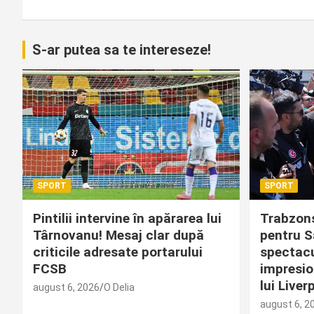
articole
S-ar putea sa te intereseze!
SPORT
SPORT
Pintilii intervine în apărarea lui
Trabzons
Târnovanu! Mesaj clar după
pentru S
criticile adresate portarului
spectacu
FCSB
impresio
lui Liver
august 6, 2026
O Delia
august 6, 2