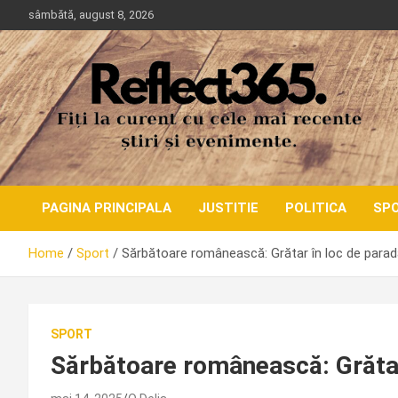
Skip
sâmbătă, august 8, 2026
to
content
PAGINA PRINCIPALA
JUSTITIE
POLITICA
SP
Home
Sport
Sărbătoare românească: Grătar în loc de parad
SPORT
Sărbătoare românească: Grătar