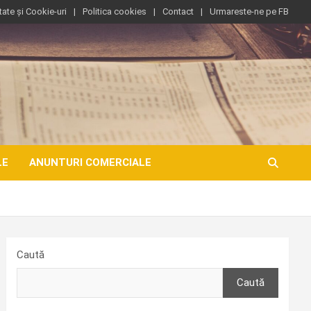
tate și Cookie-uri
Politica cookies
Contact
Urmareste-ne pe FB
LE
ANUNTURI COMERCIALE
Caută
Caută