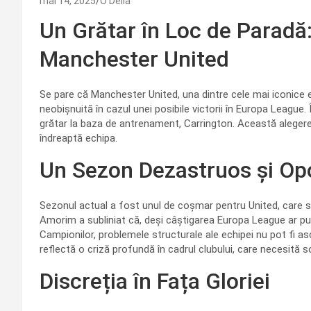
mai 14, 2025
O Delia
Un Grătar în Loc de Paradă
Manchester United
Se pare că Manchester United, una dintre cele mai iconice 
neobișnuită în cazul unei posibile victorii în Europa League.
grătar la baza de antrenament, Carrington. Această alegere a
îndreaptă echipa.
Un Sezon Dezastruos și Opo
Sezonul actual a fost unul de coșmar pentru United, care s
Amorim a subliniat că, deși câștigarea Europa League ar pute
Campionilor, problemele structurale ale echipei nu pot fi a
reflectă o criză profundă în cadrul clubului, care necesită s
Discreția în Fața Gloriei