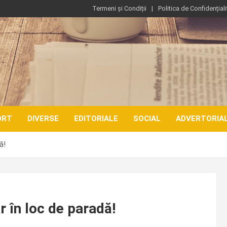
Termeni și Condiții
Politica de Confidențiali
ORT
DIVERSE
EDITORIALE
SOCIAL
ADVERTORIA
ă!
 în loc de paradă!