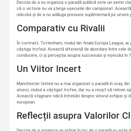
Decizia de a nu organiza o paradă publică este un semn clar al
că o victorie nu va șterge eșecurile din campionat. Această
ridicolul și de a nu adăuga presiune suplimentară pe umerii ju
Comparativ cu Rivalii
În contrast, Tottenham, rivalul din finala Europa League, ar
câștiga trofeul. Această diferență de abordare între cele dou
conducere, ci și percepția asupra succesului și eșecului în 
Un Viitor Incert
Manchester United nu a mai organizat o paradă în oraș din 2
atunci, clubul a câștigat trofee, dar nu a reușit să reînvie sp
Această stagnare ridică întrebări despre viitorul echipei și 
european.
Reflecții asupra Valorilor C
Decizia de a organiza un grătar în loc de o paradă nu este doa