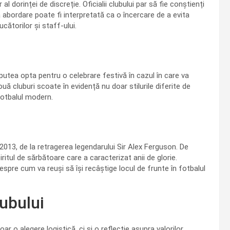
 dorinței de discreție. Oficialii clubului par să fie conștienți
 abordare poate fi interpretată ca o încercare de a evita
cătorilor și staff-ului.
 putea opta pentru o celebrare festivă în cazul în care va
ă cluburi scoate în evidență nu doar stilurile diferite de
fotbalul modern.
013, de la retragerea legendarului Sir Alex Ferguson. De
iritul de sărbătoare care a caracterizat anii de glorie.
despre cum va reuși să își recâștige locul de frunte în fotbalul
lubului
r o alegere logistică, ci și o reflecție asupra valorilor