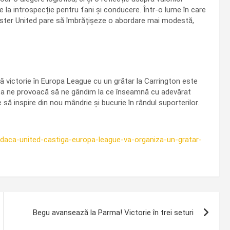
ție la introspecție pentru fani și conducere. Într-o lume în care
ster United pare să îmbrățișeze o abordare mai modestă,
lă victorie în Europa League cu un grătar la Carrington este
easta ne provoacă să ne gândim la ce înseamnă cu adevărat
să inspire din nou mândrie și bucurie în rândul suporterilor.
-daca-united-castiga-europa-league-va-organiza-un-gratar-
Begu avansează la Parma! Victorie în trei seturi