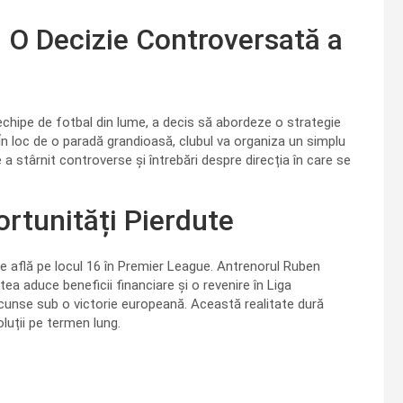
: O Decizie Controversată a
echipe de fotbal din lume, a decis să abordeze o strategie
 În loc de o paradă grandioasă, clubul va organiza un simplu
 stârnit controverse și întrebări despre direcția în care se
rtunități Pierdute
e află pe locul 16 în Premier League. Antrenorul Ruben
a aduce beneficii financiare și o revenire în Liga
scunse sub o victorie europeană. Această realitate dură
oluții pe termen lung.