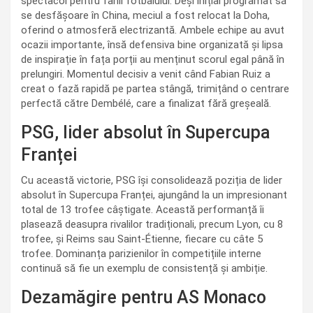
spectacol pentru fanii fotbalului. Deși inițial programat să
se desfășoare în China, meciul a fost relocat la Doha,
oferind o atmosferă electrizantă. Ambele echipe au avut
ocazii importante, însă defensiva bine organizată și lipsa
de inspirație în fața porții au menținut scorul egal până în
prelungiri. Momentul decisiv a venit când Fabian Ruiz a
creat o fază rapidă pe partea stângă, trimițând o centrare
perfectă către Dembélé, care a finalizat fără greșeală.
PSG, lider absolut în Supercupa
Franței
Cu această victorie, PSG își consolidează poziția de lider
absolut în Supercupa Franței, ajungând la un impresionant
total de 13 trofee câștigate. Această performanță îi
plasează deasupra rivalilor tradiționali, precum Lyon, cu 8
trofee, și Reims sau Saint-Étienne, fiecare cu câte 5
trofee. Dominanța parizienilor în competițiile interne
continuă să fie un exemplu de consistență și ambiție.
Dezamăgire pentru AS Monaco