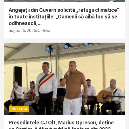
Angajații din Guvern solicită „refugii climatice”
în toate instituțiile: „Oamenii să aibă loc să se
odihnească,…
august 5, 2026
O Delia
POLITICA
Președintele CJ Olt, Marius Oprescu, deține