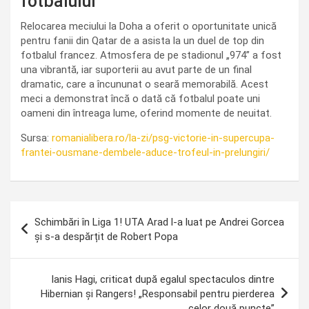
fotbalului
Relocarea meciului la Doha a oferit o oportunitate unică
pentru fanii din Qatar de a asista la un duel de top din
fotbalul francez. Atmosfera de pe stadionul „974” a fost
una vibrantă, iar suporterii au avut parte de un final
dramatic, care a încununat o seară memorabilă. Acest
meci a demonstrat încă o dată că fotbalul poate uni
oameni din întreaga lume, oferind momente de neuitat.
Sursa:
romanialibera.ro/la-zi/psg-victorie-in-supercupa-
frantei-ousmane-dembele-aduce-trofeul-in-prelungiri/
Navigare
Schimbări în Liga 1! UTA Arad l-a luat pe Andrei Gorcea
în
și s-a despărțit de Robert Popa
articole
Ianis Hagi, criticat după egalul spectaculos dintre
Hibernian și Rangers! „Responsabil pentru pierderea
celor două puncte”