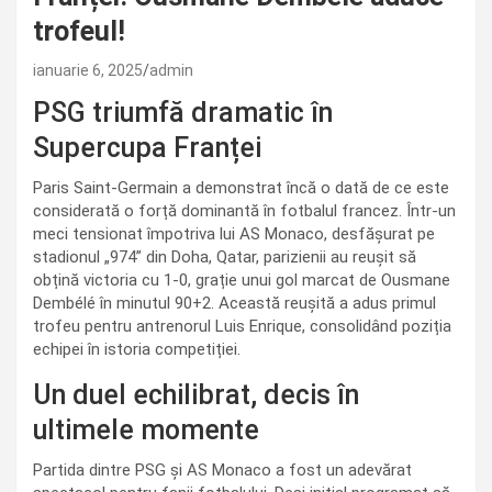
trofeul!
ianuarie 6, 2025
admin
PSG triumfă dramatic în
Supercupa Franței
Paris Saint-Germain a demonstrat încă o dată de ce este
considerată o forță dominantă în fotbalul francez. Într-un
meci tensionat împotriva lui AS Monaco, desfășurat pe
stadionul „974” din Doha, Qatar, parizienii au reușit să
obțină victoria cu 1-0, grație unui gol marcat de Ousmane
Dembélé în minutul 90+2. Această reușită a adus primul
trofeu pentru antrenorul Luis Enrique, consolidând poziția
echipei în istoria competiției.
Un duel echilibrat, decis în
ultimele momente
Partida dintre PSG și AS Monaco a fost un adevărat