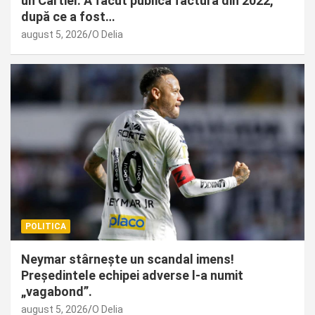
un Cartier. A făcut publică factura din 2022,
după ce a fost…
august 5, 2026
O Delia
POLITICA
Neymar stârnește un scandal imens!
Președintele echipei adverse l-a numit
„vagabond”.
august 5, 2026
O Delia