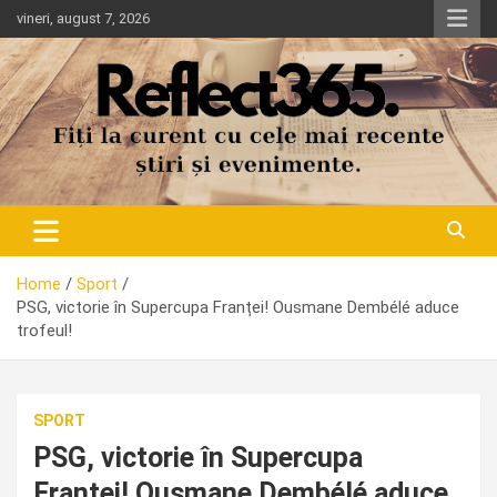
Skip
vineri, august 7, 2026
to
content
Home
Sport
PSG, victorie în Supercupa Franței! Ousmane Dembélé aduce
trofeul!
SPORT
PSG, victorie în Supercupa
Franței! Ousmane Dembélé aduce