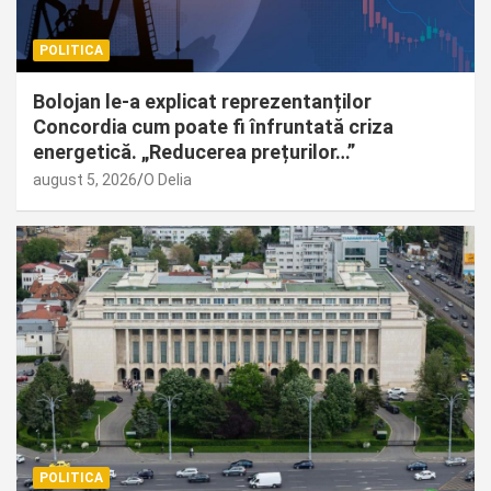
POLITICA
Bolojan le-a explicat reprezentanților
Concordia cum poate fi înfruntată criza
energetică. „Reducerea prețurilor…”
august 5, 2026
O Delia
POLITICA