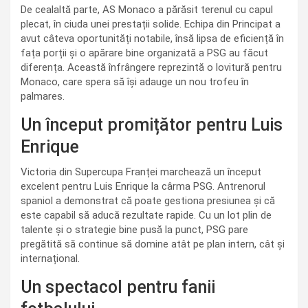
De cealaltă parte, AS Monaco a părăsit terenul cu capul
plecat, în ciuda unei prestații solide. Echipa din Principat a
avut câteva oportunități notabile, însă lipsa de eficiență în
fața porții și o apărare bine organizată a PSG au făcut
diferența. Această înfrângere reprezintă o lovitură pentru
Monaco, care spera să își adauge un nou trofeu în
palmares.
Un început promițător pentru Luis
Enrique
Victoria din Supercupa Franței marchează un început
excelent pentru Luis Enrique la cârma PSG. Antrenorul
spaniol a demonstrat că poate gestiona presiunea și că
este capabil să aducă rezultate rapide. Cu un lot plin de
talente și o strategie bine pusă la punct, PSG pare
pregătită să continue să domine atât pe plan intern, cât și
internațional.
Un spectacol pentru fanii