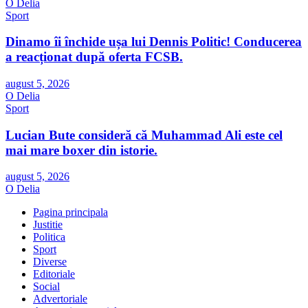
O Delia
Sport
Dinamo îi închide ușa lui Dennis Politic! Conducerea
a reacționat după oferta FCSB.
august 5, 2026
O Delia
Sport
Lucian Bute consideră că Muhammad Ali este cel
mai mare boxer din istorie.
august 5, 2026
O Delia
Pagina principala
Justitie
Politica
Sport
Diverse
Editoriale
Social
Advertoriale