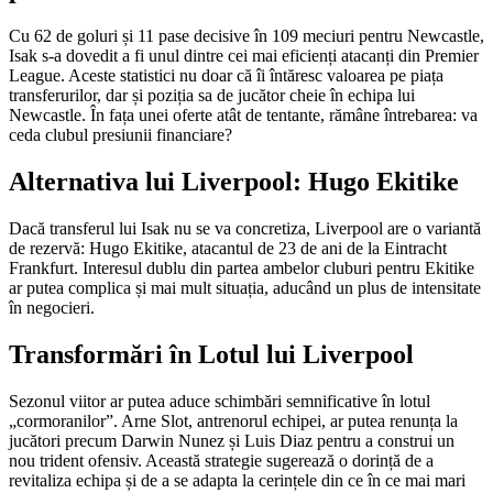
Cu 62 de goluri și 11 pase decisive în 109 meciuri pentru Newcastle,
Isak s-a dovedit a fi unul dintre cei mai eficienți atacanți din Premier
League. Aceste statistici nu doar că îi întăresc valoarea pe piața
transferurilor, dar și poziția sa de jucător cheie în echipa lui
Newcastle. În fața unei oferte atât de tentante, rămâne întrebarea: va
ceda clubul presiunii financiare?
Alternativa lui Liverpool: Hugo Ekitike
Dacă transferul lui Isak nu se va concretiza, Liverpool are o variantă
de rezervă: Hugo Ekitike, atacantul de 23 de ani de la Eintracht
Frankfurt. Interesul dublu din partea ambelor cluburi pentru Ekitike
ar putea complica și mai mult situația, aducând un plus de intensitate
în negocieri.
Transformări în Lotul lui Liverpool
Sezonul viitor ar putea aduce schimbări semnificative în lotul
„cormoranilor”. Arne Slot, antrenorul echipei, ar putea renunța la
jucători precum Darwin Nunez și Luis Diaz pentru a construi un
nou trident ofensiv. Această strategie sugerează o dorință de a
revitaliza echipa și de a se adapta la cerințele din ce în ce mai mari