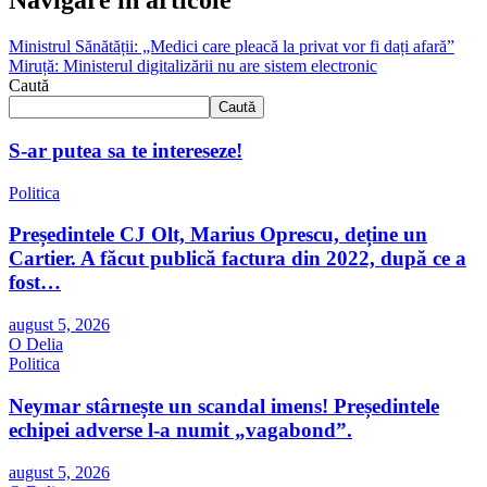
Navigare în articole
Ministrul Sănătății: „Medici care pleacă la privat vor fi dați afară”
Miruță: Ministerul digitalizării nu are sistem electronic
Caută
Caută
S-ar putea sa te intereseze!
Politica
Președintele CJ Olt, Marius Oprescu, deține un
Cartier. A făcut publică factura din 2022, după ce a
fost…
august 5, 2026
O Delia
Politica
Neymar stârnește un scandal imens! Președintele
echipei adverse l-a numit „vagabond”.
august 5, 2026