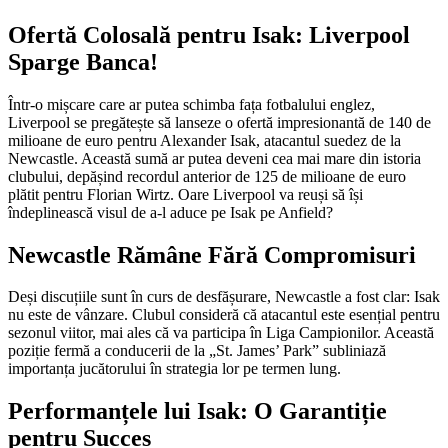
Ofertă Colosală pentru Isak: Liverpool
Sparge Banca!
Într-o mișcare care ar putea schimba fața fotbalului englez,
Liverpool se pregătește să lanseze o ofertă impresionantă de 140 de
milioane de euro pentru Alexander Isak, atacantul suedez de la
Newcastle. Această sumă ar putea deveni cea mai mare din istoria
clubului, depășind recordul anterior de 125 de milioane de euro
plătit pentru Florian Wirtz. Oare Liverpool va reuși să își
îndeplinească visul de a-l aduce pe Isak pe Anfield?
Newcastle Rămâne Fără Compromisuri
Deși discuțiile sunt în curs de desfășurare, Newcastle a fost clar: Isak
nu este de vânzare. Clubul consideră că atacantul este esențial pentru
sezonul viitor, mai ales că va participa în Liga Campionilor. Această
poziție fermă a conducerii de la „St. James’ Park” subliniază
importanța jucătorului în strategia lor pe termen lung.
Performanțele lui Isak: O Garantiție
pentru Succes