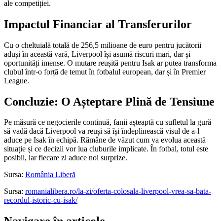
ale competiției.
Impactul Financiar al Transferurilor
Cu o cheltuială totală de 256,5 milioane de euro pentru jucătorii
aduși în această vară, Liverpool își asumă riscuri mari, dar și
oportunități imense. O mutare reușită pentru Isak ar putea transforma
clubul într-o forță de temut în fotbalul european, dar și în Premier
League.
Concluzie: O Așteptare Plină de Tensiune
Pe măsură ce negocierile continuă, fanii așteaptă cu sufletul la gură
să vadă dacă Liverpool va reuși să își îndeplinească visul de a-l
aduce pe Isak în echipă. Rămâne de văzut cum va evolua această
situație și ce decizii vor lua cluburile implicate. În fotbal, totul este
posibil, iar fiecare zi aduce noi surprize.
Sursa:
România Liberă
Sursa:
romanialibera.ro/la-zi/oferta-colosala-liverpool-vrea-sa-bata-
recordul-istoric-cu-isak/