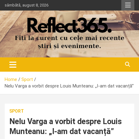
Skip
sâmbătă, august 8, 2026
to
content
Home
Sport
Nelu Varga a vorbit despre Louis Munteanu: „I-am dat vacanță”
SPORT
Nelu Varga a vorbit despre Louis
Munteanu: „I-am dat vacanță”