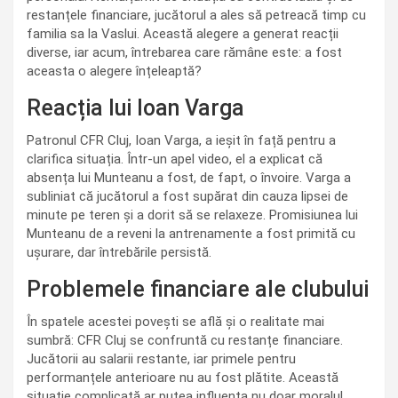
restanțele financiare, jucătorul a ales să petreacă timp cu
familia sa la Vaslui. Această alegere a generat reacții
diverse, iar acum, întrebarea care rămâne este: a fost
aceasta o alegere înțeleaptă?
Reacția lui Ioan Varga
Patronul CFR Cluj, Ioan Varga, a ieșit în față pentru a
clarifica situația. Într-un apel video, el a explicat că
absența lui Munteanu a fost, de fapt, o învoire. Varga a
subliniat că jucătorul a fost supărat din cauza lipsei de
minute pe teren și a dorit să se relaxeze. Promisiunea lui
Munteanu de a reveni la antrenamente a fost primită cu
ușurare, dar întrebările persistă.
Problemele financiare ale clubului
În spatele acestei povești se află și o realitate mai
sumbră: CFR Cluj se confruntă cu restanțe financiare.
Jucătorii au salarii restante, iar primele pentru
performanțele anterioare nu au fost plătite. Această
situație complicată ar putea influența nu doar moralul