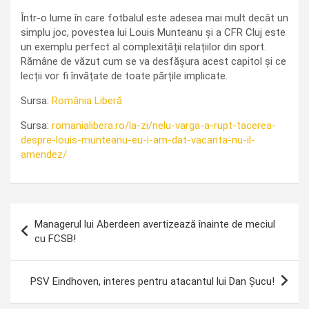
Într-o lume în care fotbalul este adesea mai mult decât un
simplu joc, povestea lui Louis Munteanu și a CFR Cluj este
un exemplu perfect al complexității relațiilor din sport.
Rămâne de văzut cum se va desfășura acest capitol și ce
lecții vor fi învățate de toate părțile implicate.
Sursa:
România Liberă
Sursa:
romanialibera.ro/la-zi/nelu-varga-a-rupt-tacerea-
despre-louis-munteanu-eu-i-am-dat-vacanta-nu-il-
amendez/
Navigare
Managerul lui Aberdeen avertizează înainte de meciul
în
cu FCSB!
articole
PSV Eindhoven, interes pentru atacantul lui Dan Șucu!