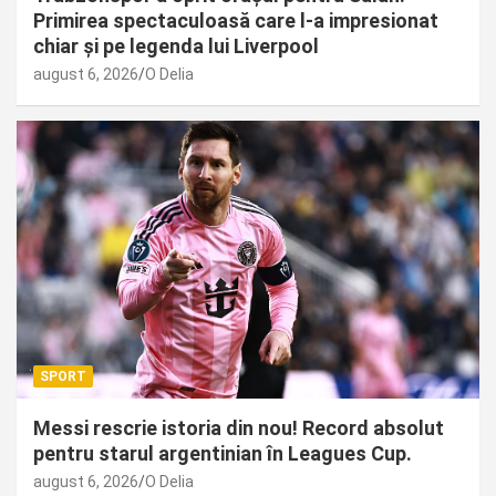
Primirea spectaculoasă care l-a impresionat
chiar și pe legenda lui Liverpool
august 6, 2026
O Delia
SPORT
Messi rescrie istoria din nou! Record absolut
pentru starul argentinian în Leagues Cup.
august 6, 2026
O Delia