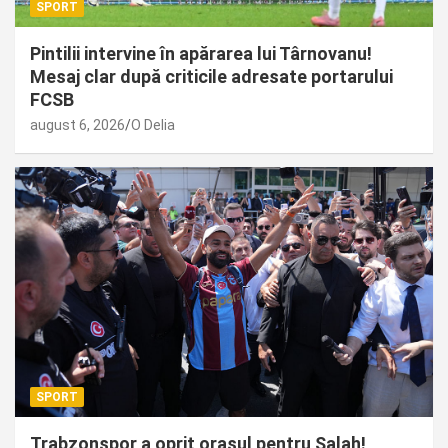
SPORT
Pintilii intervine în apărarea lui Târnovanu!
Mesaj clar după criticile adresate portarului
FCSB
august 6, 2026
O Delia
SPORT
Trabzonspor a oprit orașul pentru Salah!