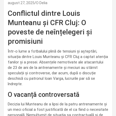
august 27, 2025
O Delia
Conflictul dintre Louis
Munteanu și CFR Cluj: O
poveste de neînțelegeri și
promisiuni
Într-o lume a fotbalului plină de tensiuni și așteptări,
situația dintre Louis Munteanu și CFR Cluj a captat atenția
fanilor și a presei. Absențele nemotivate ale atacantului
de 23 de ani de la antrenamente și meciuri au stârnit
speculații și controverse, dar acum, după o discuție
deschisă cu patronul Ioan Varga, lucrurile par să se
îndrepte.
O vacanță controversată
Decizia lui Munteanu de a lipsi de la patru antrenamente și
un meci oficial a fost justificată de el ca fiind o necesitate
personală. Nemulțumit de situația sa contractuală și de