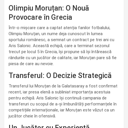
Olimpiu Moruțan: O Nouă
Provocare în Grecia
Într-o mișcare care a captat atenția fanilor fotbalului,
Olimpiu Moruțan, un nume deja cunoscut în lumea
sportului românesc, a semnat un contract pe trei ani cu
Aris Salonic. Această echipă, care a terminat sezonul
trecut pe locul 5 în Grecia, își propune să își întărească
rândurile cu un jucător de calitate, iar Moruțan pare să fie
piesa de care au nevoie.
Transferul: O Decizie Strategică
Transferul lui Moruțan de la Galatasaray a fost confirmat
recent, iar presa elenă a subliniat importanța acestuia
pentru echipă. Aris Salonic își continuă campania de
transferuri cu scopul de a-și îmbunătăți performanțele în
competițiile internaționale, iar Moruțan este văzut ca un
jucător cheie în ofensivă.
Un Jucător cu Experiență