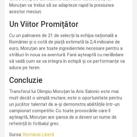
Moruțan va trebui să se adapteze rapid la presiunea
acestor meciuri.
Un Viitor Promițător
Cu un palmares de 21 de selecții la echipa națională a
României și o cotă de piață estimată la 2,4 milioane de
euro, Moruțan are toate ingredientele necesare pentru a
străluci în noua sa aventură. Fanii așteaptă cu nerăbdare
să vadă cum se va integra în echipă și ce performanțe va
aduce pe teren.
Concluzie
Transferul lui Olimpiu Moruțan la Aris Salonic este mai
mult decât o simplă mutare; este o oportunitate pentru
un jucător talentat de a-și demonstra abilitățile într-un
campionat competitiv. Cu toate provocările care îl
așteaptă, Moruțan are șansa de a deveni un nume de
referință în fotbalul grec.
Sursa:
România Liberă