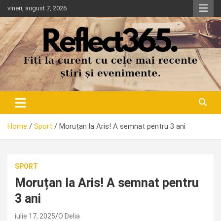
Skip
vineri, august 7, 2026
to
content
Home
Sport
Moruțan la Aris! A semnat pentru 3 ani
SPORT
Moruțan la Aris! A semnat pentru
3 ani
iulie 17, 2025
O Delia