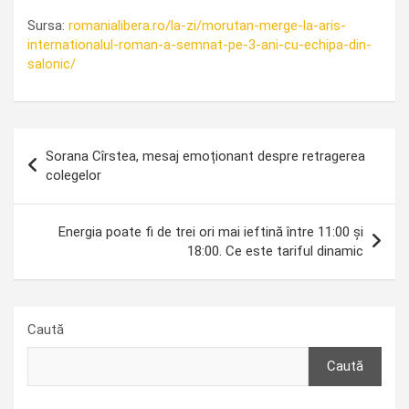
Sursa:
romanialibera.ro/la-zi/morutan-merge-la-aris-
internationalul-roman-a-semnat-pe-3-ani-cu-echipa-din-
salonic/
Navigare
Sorana Cîrstea, mesaj emoționant despre retragerea
în
colegelor
articole
Energia poate fi de trei ori mai ieftină între 11:00 și
18:00. Ce este tariful dinamic
Caută
Caută