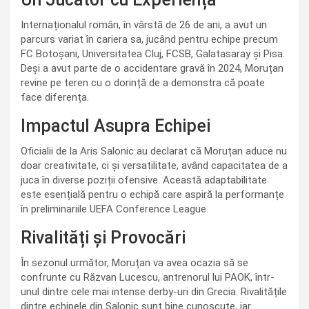
Internaționalul român, în vârstă de 26 de ani, a avut un
parcurs variat în cariera sa, jucând pentru echipe precum
FC Botoșani, Universitatea Cluj, FCSB, Galatasaray și Pisa.
Deși a avut parte de o accidentare gravă în 2024, Moruțan
revine pe teren cu o dorință de a demonstra că poate
face diferența.
Impactul Asupra Echipei
Oficialii de la Aris Salonic au declarat că Moruțan aduce nu
doar creativitate, ci și versatilitate, având capacitatea de a
juca în diverse poziții ofensive. Această adaptabilitate
este esențială pentru o echipă care aspiră la performanțe
în preliminariile UEFA Conference League.
Rivalități și Provocări
În sezonul următor, Moruțan va avea ocazia să se
confrunte cu Răzvan Lucescu, antrenorul lui PAOK, într-
unul dintre cele mai intense derby-uri din Grecia. Rivalitățile
dintre echipele din Salonic sunt bine cunoscute, iar