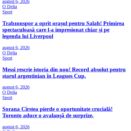
august 6, 2026
O Delia
Sport
Trabzonspor a oprit orașul pentru Salah! Primirea
spectaculoasă care l-a impresionat chiar și pe
legenda lui Liverpool
august 6, 2026
O Delia
Sport
Messi rescrie istoria din nou! Record absolut pentru
starul argentinian în Leagues Cup.
august 6, 2026
O Delia
Sport
Sorana Cîrstea pierde o oportunitate crucială!
Toronto aduce o avalanșă de surprize.
august 6, 2026