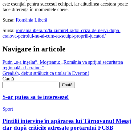
este esențial pentru succesul echipei, iar atitudinea acestora poate
face diferența în momentele cheie.
Sursa:
România Liberă
Sursa:
romanialibera.ro/la-zi/mirel-radoi-criza-de-nervi-dupa-
craiova-petrolul-nu-ai-cum-sa-scuipi-propriii-jucatori/
Navigare în articole
Putin „s-a înșelat”. Moșteanu: „România va sprijini securitatea
regională a Ucrainei”
Grealish, debut strălucit ca titular la Everton!
Caută
Caută
S-ar putea sa te intereseze!
Sport
Pintilii intervine în apărarea lui Târnovanu! Mesaj
clar după criticile adresate portarului FCSB