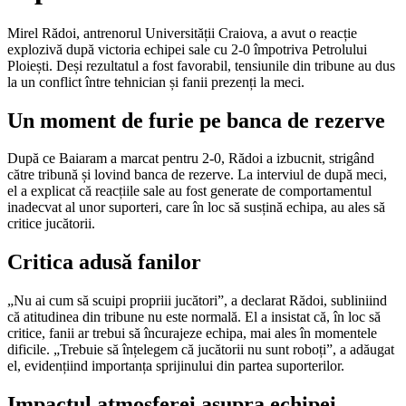
Mirel Rădoi, antrenorul Universității Craiova, a avut o reacție
explozivă după victoria echipei sale cu 2-0 împotriva Petrolului
Ploiești. Deși rezultatul a fost favorabil, tensiunile din tribune au dus
la un conflict între tehnician și fanii prezenți la meci.
Un moment de furie pe banca de rezerve
După ce Baiaram a marcat pentru 2-0, Rădoi a izbucnit, strigând
către tribună și lovind banca de rezerve. La interviul de după meci,
el a explicat că reacțiile sale au fost generate de comportamentul
inadecvat al unor suporteri, care în loc să susțină echipa, au ales să
critice jucătorii.
Critica adusă fanilor
„Nu ai cum să scuipi propriii jucători”, a declarat Rădoi, subliniind
că atitudinea din tribune nu este normală. El a insistat că, în loc să
critice, fanii ar trebui să încurajeze echipa, mai ales în momentele
dificile. „Trebuie să înțelegem că jucătorii nu sunt roboți”, a adăugat
el, evidențiind importanța sprijinului din partea suporterilor.
Impactul atmosferei asupra echipei