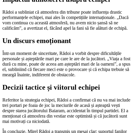
Rădoi a subliniat că atmosfera din tribune poate influența drastic
performanțele echipei, mai ales în competițiile internaționale. „Dacă
vom continua cu această atmosferă, nu avem nicio șansă să ne
calificăm”, a avertizat el, făcând apel la fani să fie alături de echipă.
Un discurs emoționant
Într-un moment de sinceritate, Rădoi a vorbit despre dificultățile
personale și așteptările mari pe care le are de la jucători. „Viața a fost
dură cu mine, poate de aceea am așteptări mari de la oameni”, a spus
el, subliniind că fiecare meci este o provocare și că echipa trebuie să
meargă înainte, indiferent de obstacole.
Decizii tactice și viitorul echipei
Referitor la strategia echipei, Rădoi a confirmat că nu va mai include
trei portari pe foaia de joc la meciurile de acasă și așteaptă vești
despre starea jucătorului Baiaram, accidentat în timpul partidei. El a
menționat că atmosfera din vestiar este optimistă și că jucătorii sunt
mai motivați ca niciodată.
În concluzie, Mirel Rădoi a transmis un mesaj clar: suportul fanilor