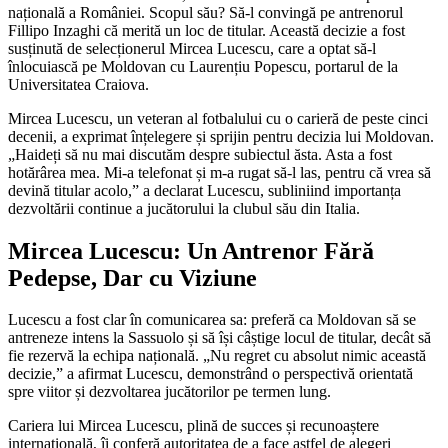
națională a României. Scopul său? Să-l convingă pe antrenorul
Fillipo Inzaghi că merită un loc de titular. Această decizie a fost
susținută de selecționerul Mircea Lucescu, care a optat să-l
înlocuiască pe Moldovan cu Laurențiu Popescu, portarul de la
Universitatea Craiova.
Mircea Lucescu, un veteran al fotbalului cu o carieră de peste cinci
decenii, a exprimat înțelegere și sprijin pentru decizia lui Moldovan.
„Haideți să nu mai discutăm despre subiectul ăsta. Asta a fost
hotărârea mea. Mi-a telefonat și m-a rugat să-l las, pentru că vrea să
devină titular acolo,” a declarat Lucescu, subliniind importanța
dezvoltării continue a jucătorului la clubul său din Italia.
Mircea Lucescu: Un Antrenor Fără
Pedepse, Dar cu Viziune
Lucescu a fost clar în comunicarea sa: preferă ca Moldovan să se
antreneze intens la Sassuolo și să își câștige locul de titular, decât să
fie rezervă la echipa națională. „Nu regret cu absolut nimic această
decizie,” a afirmat Lucescu, demonstrând o perspectivă orientată
spre viitor și dezvoltarea jucătorilor pe termen lung.
Cariera lui Mircea Lucescu, plină de succes și recunoaștere
internațională, îi conferă autoritatea de a face astfel de alegeri