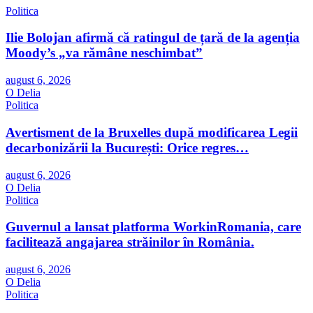
Politica
Ilie Bolojan afirmă că ratingul de țară de la agenția
Moody’s „va rămâne neschimbat”
august 6, 2026
O Delia
Politica
Avertisment de la Bruxelles după modificarea Legii
decarbonizării la București: Orice regres…
august 6, 2026
O Delia
Politica
Guvernul a lansat platforma WorkinRomania, care
facilitează angajarea străinilor în România.
august 6, 2026
O Delia
Politica