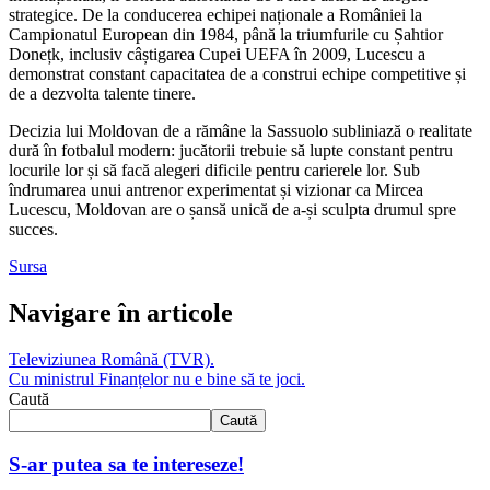
strategice. De la conducerea echipei naționale a României la
Campionatul European din 1984, până la triumfurile cu Șahtior
Donețk, inclusiv câștigarea Cupei UEFA în 2009, Lucescu a
demonstrat constant capacitatea de a construi echipe competitive și
de a dezvolta talente tinere.
Decizia lui Moldovan de a rămâne la Sassuolo subliniază o realitate
dură în fotbalul modern: jucătorii trebuie să lupte constant pentru
locurile lor și să facă alegeri dificile pentru carierele lor. Sub
îndrumarea unui antrenor experimentat și vizionar ca Mircea
Lucescu, Moldovan are o șansă unică de a-și sculpta drumul spre
succes.
Sursa
Navigare în articole
Televiziunea Română (TVR).
Cu ministrul Finanțelor nu e bine să te joci.
Caută
Caută
S-ar putea sa te intereseze!