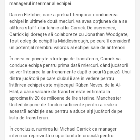
managerul interimar al echipei.
Darren Fletcher, care a preluat temporar conducerea
echipei în ultimele două meciuri, va avea opțiunea de a se
alătura staff-ului tehnic al lui Carrick. De asemenea,
Carrick își dorește să colaboreze cu Jonathan Woodgate,
fost coleg de echipă la Middlesbrough, pe care îl consideră
un potențial membru valoros al echipei sale de antrenori.
În ceea ce privește strategia de transferuri, Carrick va
conduce echipa pentru prima dată miercuri, când jucătorii
se vor întoarce la antrenamente după o scurtă pauză. Unul
dintre jucătorii pe care clubul îi are în vedere pentru
întărirea echipei este mijlocașul Rúben Neves, de la Al-
Hilal, a cărui valoare de transfer este estimată la
aproximativ 20 de milioane de lire sterline. Manchester
United dispune de fonduri suficiente pentru a realiza
această achiziție sau pentru a aduce alți jucători de pe
lista de transferuri.
În concluzie, numirea lui Michael Carrick ca manager
interimar reprezintă o oportunitate crucială pentru