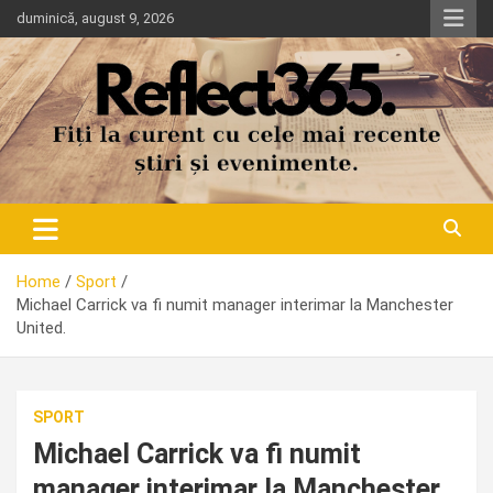
Skip
duminică, august 9, 2026
to
content
Home
Sport
Michael Carrick va fi numit manager interimar la Manchester
United.
SPORT
Michael Carrick va fi numit
manager interimar la Manchester