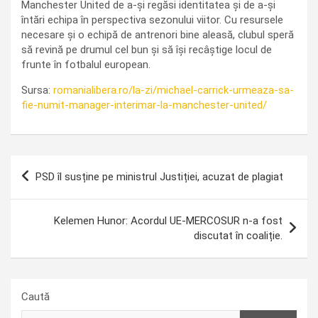
Manchester United de a-și regăsi identitatea și de a-și
întări echipa în perspectiva sezonului viitor. Cu resursele
necesare și o echipă de antrenori bine aleasă, clubul speră
să revină pe drumul cel bun și să își recâștige locul de
frunte în fotbalul european.
Sursa:
romanialibera.ro/la-zi/michael-carrick-urmeaza-sa-
fie-numit-manager-interimar-la-manchester-united/
Navigare
PSD îl susține pe ministrul Justiției, acuzat de plagiat
în
articole
Kelemen Hunor: Acordul UE-MERCOSUR n-a fost
discutat în coaliție.
Caută