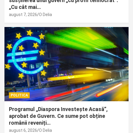
susținerea unui guvern „cu profil tehnocrat”:
„Cu cât mai…
august 7, 2026
O Delia
POLITICA
Programul „Diaspora Investește Acasă”,
aprobat de Guvern. Ce sume pot obține
românii reveniți…
august 6, 2026
O Delia