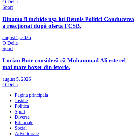
O Delia
Sport
Dinamo îi închide ușa lui Dennis Politic! Conducerea
a reacționat după oferta FCSB.
august 5, 2026
O Delia
Sport
Lucian Bute consideră că Muhammad Ali este cel
mai mare boxer din istorie.
august 5, 2026
O Delia
Pagina principala
Justitie
Politica
Sport
Diverse
Editoriale
Social
Advertoriale