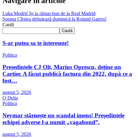
Navigare în articole
Luka Modrić își ia rămas bun de la Real Madrid
Sorana Cîrstea debutează duminică la Roland Garros!
Caută
Caută
S-ar putea sa te intereseze!
Politica
Președintele CJ Olt, Marius Oprescu, deține un
Cartier. A făcut publică factura din 2022, după ce a
fost…
august 5, 2026
O Delia
Politica
Neymar stârnește un scandal imens! Președintele
echipei adverse l-a numit „vagabond”.
august 5, 2026