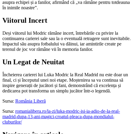
asupra echipei și a fanilor, afirmând că „va rămâne pentru totdeauna
în inimile noastre”.
Viitorul Incert
Deși viitorul lui Modric rămâne incert, întrebările cu privire la
continuarea carierei sale sau la o eventuală retragere sunt inevitabile.
Impactul său asupra fotbalului va dăinui, iar amintirile create pe
terenul de joc vor rămâne vii în memoria fanilor.
Un Legat de Neuitat
Încheierea carierei lui Luka Modric la Real Madrid nu este doar un
final, ci și începutul unei noi etape. Moștenirea sa va continua să
inspire generații de jucători și fani, demonstrând că excelența și
dedicarea pot transforma un simplu jucător într-o legendă.
Sursa:
România Liberă
Sursa:
romanialibera.ro/la-zi/luka-modric-isi-ia-adio-de-la-real-
madrid-dupa-13-ani-magici-croatul-pleaca-dupa-mondialul-
cluburilor/