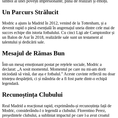
simbol al unei povești impresionante, plină de realizări și emoții.
Un Parcurs Strălucit
Modric a ajuns la Madrid în 2012, venind de la Tottenham, și a
devenit rapid o piesă esențială în angrenajul uneia dintre cele mai de
succes echipe din istoria fotbalului. Cu cinci Ligi ale Campionilor și
un Balon de Aur în 2018, realizările sale sunt un testament al
talentului și dedicării sale.
Mesajul de Rămas Bun
Într-un mesaj emoționant postat pe rețelele sociale, Modric a
declarat: „A sosit momentul. Momentul pe care nu mi-am dorit
niciodată să vină, dar așa e fotbalul.” Aceste cuvinte reflectă nu doar
tristețea despărțirii, ci și mândria de a fi fost parte dintr-o echipă
legendară.
Recunoștința Clubului
Real Madrid a reacționat rapid, exprimându-și recunoștința față de
Modric, considerându-l o legendă a clubului. Florentino Perez,
președintele clubului, a subliniat impactul pe care l-a avut croatul