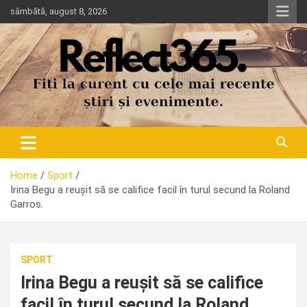
Skip
sâmbătă, august 8, 2026
to
content
Home
Sport
Irina Begu a reușit să se califice facil în turul secund la Roland
Garros.
SPORT
Irina Begu a reușit să se califice
facil în turul secund la Roland