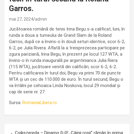
Garros.
mai 27, 2024
admin
Jucătoarea română de tenis Irina Begu s-a calificat, luni, în
runda a doua a turneului de Grand Slam de la Roland
Garros, după ce a învins-o în două seturi identice, scor 6-2,
6-2, pe Julia Rivera. Aflată la a treisprezecea participare pe
zgura pariziană, Irina Begu, în prezent pe locul 127 WTA, a
învins-o în runda inaugurală pe argentinianca Julia Riera
(115 WTA), jucătoare venită din calificări, scor 6-2, 6-2.
Pentru calificarea în turul doi, Begu va primi 70 de puncte
WTA și un cec de 110.000 de euro. În turul secund, Begu o
va întâlni pe cehoaica Linda Noskova, locul 29 mondial şi
cap de serie nr. 27.
Sursa:
RomaniaLibera.ro
Navigare
Csikszereda – Dinamo 0-0! „Câinii roșii” rămân în prima