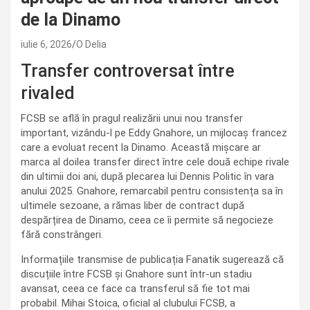
de la Dinamo
iulie 6, 2026
O Delia
Transfer controversat între
rivaled
FCSB se află în pragul realizării unui nou transfer
important, vizându-l pe Eddy Gnahore, un mijlocaș francez
care a evoluat recent la Dinamo. Această mișcare ar
marca al doilea transfer direct între cele două echipe rivale
din ultimii doi ani, după plecarea lui Dennis Politic în vara
anului 2025. Gnahore, remarcabil pentru consistența sa în
ultimele sezoane, a rămas liber de contract după
despărțirea de Dinamo, ceea ce îi permite să negocieze
fără constrângeri.
Informațiile transmise de publicația Fanatik sugerează că
discuțiile între FCSB și Gnahore sunt într-un stadiu
avansat, ceea ce face ca transferul să fie tot mai
probabil. Mihai Stoica, oficial al clubului FCSB, a