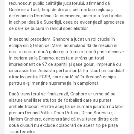
recunoscut public calitățile jucătorului, afirmând că
Gnahore a fost, timp de doi ani, cel mai bun mijlocaș
defensiv din România. De asemenea, acesta a fost inclus
în echipa ideală a Superligii, ceea ce evidențiază aprecierea
de care se bucură în rândul specialiștilor.
În sezonul precedent, Gnahore a jucat un rol crucial în
echipa din Ștefan cel Mare, acumulând 43 de meciuri în
care a marcat două goluri și a furnizat două pase decisive.
În cariera sa la Dinamo, acesta a strâns un total
impresionant de 97 de apariții și șase goluri, împreună cu
cinci assisturi. Aceasta performanță l-a făcut un candidat
atractiv pentru FCSB, care caută să întărească echipa
pentru a-și menține supremația în campionat.
Dacă transferul se finalizează, Gnahore ar urma să se
alăture unei liste stufos de fotbaliști care au purtat
ambele tricouri. Printre aceștia se numără jucători notabili
precum Dennis Politic, Dorin Rotariu, Deian Sorescu și
Harlem Gnohere, demonstrând că rivalitatea dintre cele
două cluburi nu exclude colaborări de acest tip pe piața
transferurilor.