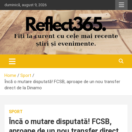
Skip
duminică, august 9, 2026
to
content
Home
Sport
Încă o mutare disputată! FCSB, aproape de un nou transfer
direct de la Dinamo
SPORT
Încă o mutare disputată! FCSB,
aproape de un nou transfer direct