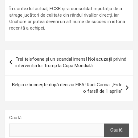
În contextul actual, FCSB și-a consolidat reputația de a
atrage jucători de calitate din rândul rivalilor direcți, iar
Gnahore ar putea deveni un alt nume de succes în istoria
recentă a echipei.
Navigare
Trei telefoane și un scandal imens! Noi acuzații privind
în
intervenția lui Trump la Cupa Mondială
articole
Belgia izbucnește după decizia FIFA! Rudi Garcia: „Este
o farsă de 1 aprilie”
Caută
Caută