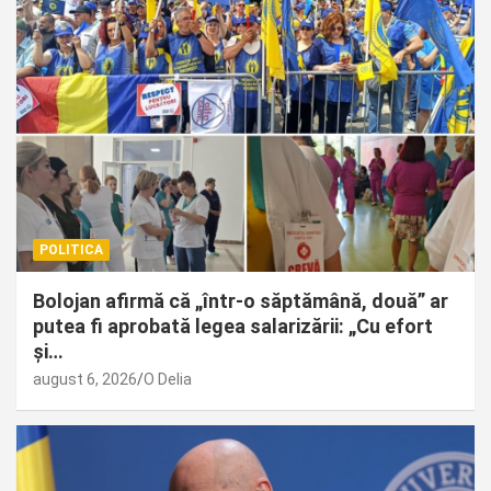
POLITICA
Bolojan afirmă că „într-o săptămână, două” ar
putea fi aprobată legea salarizării: „Cu efort
și…
august 6, 2026
O Delia