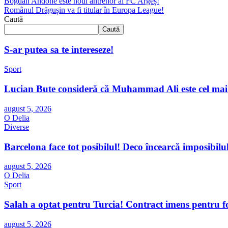
Bogdan Andone este noul antrenor al FC Argeș!
Românul Drăgușin va fi titular în Europa League!
Caută
Caută
S-ar putea sa te intereseze!
Sport
Lucian Bute consideră că Muhammad Ali este cel mai 
august 5, 2026
O Delia
Diverse
Barcelona face tot posibilul! Deco încearcă imposibilu
august 5, 2026
O Delia
Sport
Salah a optat pentru Turcia! Contract imens pentru fos
august 5, 2026