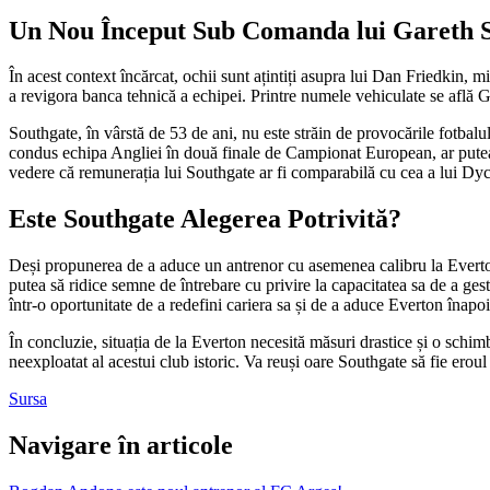
Un Nou Început Sub Comanda lui Gareth 
În acest context încărcat, ochii sunt ațintiți asupra lui Dan Friedkin, m
a revigora banca tehnică a echipei. Printre numele vehiculate se află Ga
Southgate, în vârstă de 53 de ani, nu este străin de provocările fotbalu
condus echipa Angliei în două finale de Campionat European, ar putea 
vedere că remunerația lui Southgate ar fi comparabilă cu cea a lui Dych
Este Southgate Alegerea Potrivită?
Deși propunerea de a aduce un antrenor cu asemenea calibru la Everton 
putea să ridice semne de întrebare cu privire la capacitatea sa de a ges
într-o oportunitate de a redefini cariera sa și de a aduce Everton înapoi
În concluzie, situația de la Everton necesită măsuri drastice și o schim
neexploatat al acestui club istoric. Va reuși oare Southgate să fie erou
Sursa
Navigare în articole