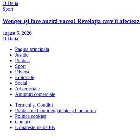
O Delia
Sport
Wenger își face auzită vocea! Revelația care îi afectea
august 5, 2026
O Delia
Pagina principala
Justitie
Politica
Sport
Diverse
Editoriale
Social
Advertoriale
Anunturi comerciale
Termeni și Condiții
Politica de Confidențialitate și Cookie-uri
Politica cookies
Contact
Urmareste-ne pe FB