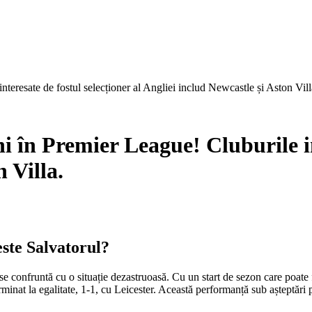
teresate de fostul selecționer al Angliei includ Newcastle și Aston Vill
 în Premier League! Cluburile int
 Villa.
ste Salvatorul?
e confruntă cu o situație dezastruoasă. Cu un start de sezon care poate fi
rminat la egalitate, 1-1, cu Leicester. Această performanță sub așteptăr