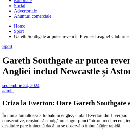
Editoriale
Social
Advertoriale
Anunturi comerciale
Home
Sport
Gareth Southgate ar putea reveni în Premier League! Cluburile in
Sport
Gareth Southgate ar putea reveni
Angliei includ Newcastle și Aston
septembrie 24, 2024
admin
Criza la Everton: Oare Gareth Southgate e
În inima tumultoasă a fotbalului englez, clubul Everton din Liverpool s
consecutive, reușind să smulgă un singur punct într-un meci recent, te
destituire pare iminentă dacă nu se observă o îmbunătățire rapidă.