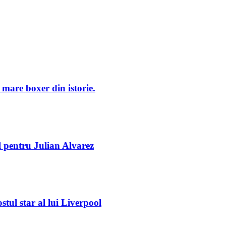
mare boxer din istorie.
l pentru Julian Alvarez
tul star al lui Liverpool