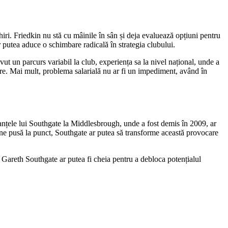
shiri. Friedkin nu stă cu mâinile în sân și deja evaluează opțiuni pentru
r putea aduce o schimbare radicală în strategia clubului.
vut un parcurs variabil la club, experiența sa la nivel național, unde a
re. Mai mult, problema salarială nu ar fi un impediment, având în
anțele lui Southgate la Middlesbrough, unde a fost demis în 2009, ar
 bine pusă la punct, Southgate ar putea să transforme această provocare
, Gareth Southgate ar putea fi cheia pentru a debloca potențialul