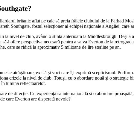
Southgate?
iliardarul britanic aflat pe cale să preia frâiele clubului de la Farhad Mo
reth Southgate, fostul selecționer al echipei naționale a Angliei, care a
lui la nivel de club, având o stintă anterioară la Middlesbrough. Deși a a
să-i ofere perspectiva necesară pentru a salva Everton de la retrograda
e, care se ridică la aproximativ 5 milioane de lire sterline pe an.
este atrăgătoare, există și voci care își exprimă scepticismul. Perform
tiona crizele la nivel de club. Totuși, cu o abordare nouă și o strategie
 în lumina reflectoarelor.
bare de direcție. Cu experiența sa internațională și o abordare proaspătă
l de care Everton are disperată nevoie?