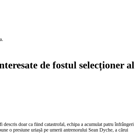
a.
eresate de fostul selecționer al
 descris doar ca fiind catastrofal, echipa a acumulat patru înfrângeri
i pune o presiune uriașă pe umerii antrenorului Sean Dyche, a cărui