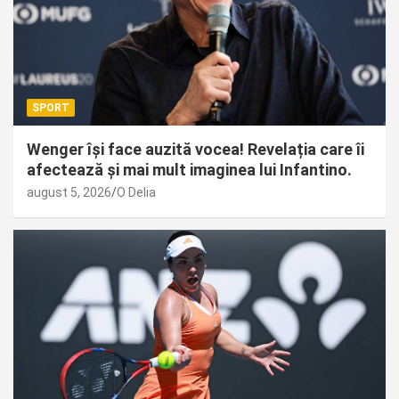
SPORT
Wenger își face auzită vocea! Revelația care îi
afectează și mai mult imaginea lui Infantino.
august 5, 2026
O Delia