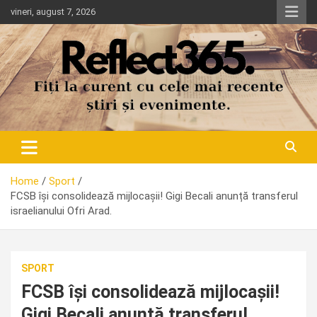
Skip
vineri, august 7, 2026
to
content
Home
Sport
FCSB își consolidează mijlocașii! Gigi Becali anunță transferul
israelianului Ofri Arad.
SPORT
FCSB își consolidează mijlocașii!
Gigi Becali anunță transferul