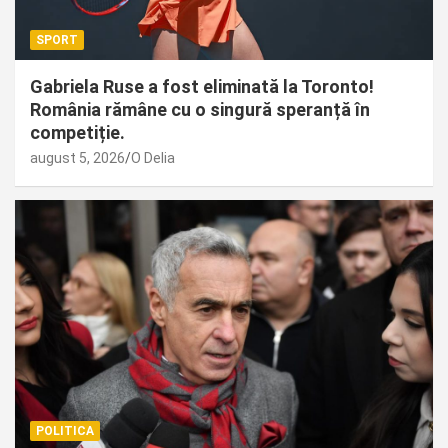
SPORT
Gabriela Ruse a fost eliminată la Toronto!
România rămâne cu o singură speranță în
competiție.
august 5, 2026
O Delia
POLITICA