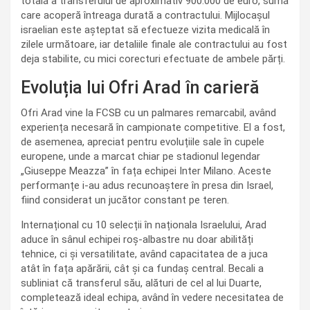
totală a transferului de aproximativ 900.000 de euro, sumă
care acoperă întreaga durată a contractului. Mijlocașul
israelian este așteptat să efectueze vizita medicală în
zilele următoare, iar detaliile finale ale contractului au fost
deja stabilite, cu mici corecturi efectuate de ambele părți.
Evoluția lui Ofri Arad în carieră
Ofri Arad vine la FCSB cu un palmares remarcabil, având
experiența necesară în campionate competitive. El a fost,
de asemenea, apreciat pentru evoluțiile sale în cupele
europene, unde a marcat chiar pe stadionul legendar
„Giuseppe Meazza” în fața echipei Inter Milano. Aceste
performanțe i-au adus recunoaștere în presa din Israel,
fiind considerat un jucător constant pe teren.
Internațional cu 10 selecții în naționala Israelului, Arad
aduce în sânul echipei roș-albastre nu doar abilități
tehnice, ci și versatilitate, având capacitatea de a juca
atât în fața apărării, cât și ca fundaș central. Becali a
subliniat că transferul său, alături de cel al lui Duarte,
completează ideal echipa, având în vedere necesitatea de