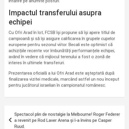
întărire pe anumite posturi.
Impactul transferului asupra
echipei
Cu Ofri Arad în lot, FCSB își propune să își apere titlul de
campioană și să își asigure calificarea în grupele cupelor
europene pentru sezonul viitor. Becali este optimist că
achizițiile recente vor îmbunătăți performanțele echipei,
având în vedere că mijlocul terenului a fost o zonă de
interes în ultimele transferuri.
Prezentarea oficială a lui Ofri Arad este așteptată după
finalizarea vizitei medicale, marcând astfel un nou început
pentru jucătorul israelian în campionatul românesc.
Navigare
Spectacol plin de nostalgie la Melbourne! Roger Federer
în
a revenit pe Rod Laver Arena și l-a învins pe Casper
Ruud.
articole