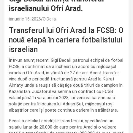
israelianului Ofri Arad.
ianuarie 16, 2026
O Delia
Transferul lui Ofri Arad la FCSB: O
nouă etapă în cariera fotbalistului
israelian
Într-un anunț recent, Gigi Becali, patronul echipei de fotbal
FCSB, a confirmat că a încheiat un acord cu mijlocașul
israelian Ofri Arad, în vârstă de 27 de ani. Acest transfer
vine după o perioadă fructuoasă pentru Arad la Kairat
Almaty, unde a reușit să câștige două titluri de campion în
Kazahstan. Jucătorul va semna un contract cu FCSB
valabil până în vara anului 2028, iar venirea sa vine ca o
soluție pentru înlocuirea lui Adrian Șut, mijlocașul roș-
albaștrilor care își poate continua cariera în străinătate.
Becali a detaliat condițiile transferului, specificând un
salariu lunar de 20.000 de euro pentru Arad și o valoare