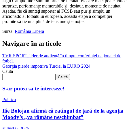
Ligii Campionilor sunt un prilej de neratat. Fiecare meci poate aduce
surprize, performanțe memorabile și, desigur, momente de neuitat.
Așadar, fie că sunteți suporter al FCSB sau pur și simplu un
aficionado al fotbalului european, această etapă a competiției
promite să fie una plină de tensiune și emoție.
Sursa:
România Liberă
Navigare în articole
TVR SPORT, lider de audiență în timpul conferinței naționalei de
fotbal.
Georgia pierde impotriva Turciei la EURO 2024.
Caută
Caută
S-ar putea sa te intereseze!
Politica
Ilie Bolojan afirmă că ratingul de țară de la agenția
Moody’s „va rămâne neschimbat”
august 6, 2026