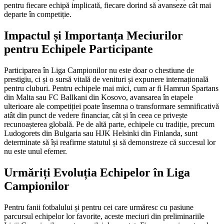
pentru fiecare echipă implicată, fiecare dorind să avanseze cât mai
departe în competiție.
Impactul și Importanța Meciurilor
pentru Echipele Participante
Participarea în Liga Campionilor nu este doar o chestiune de
prestigiu, ci și o sursă vitală de venituri și expunere internațională
pentru cluburi. Pentru echipele mai mici, cum ar fi Hamrun Spartans
din Malta sau FC Ballkani din Kosovo, avansarea în etapele
ulterioare ale competiției poate însemna o transformare semnificativă
atât din punct de vedere financiar, cât și în ceea ce privește
recunoașterea globală. Pe de altă parte, echipele cu tradiție, precum
Ludogorets din Bulgaria sau HJK Helsinki din Finlanda, sunt
determinate să își reafirme statutul și să demonstreze că succesul lor
nu este unul efemer.
Urmăriți Evoluția Echipelor în Liga
Campionilor
Pentru fanii fotbalului și pentru cei care urmăresc cu pasiune
parcursul echipelor lor favorite, aceste meciuri din preliminariile