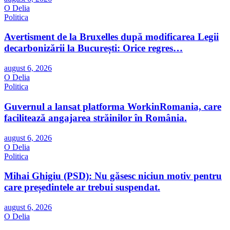
O Delia
Politica
Avertisment de la Bruxelles după modificarea Legii
decarbonizării la București: Orice regres…
august 6, 2026
O Delia
Politica
Guvernul a lansat platforma WorkinRomania, care
facilitează angajarea străinilor în România.
august 6, 2026
O Delia
Politica
Mihai Ghigiu (PSD): Nu găsesc niciun motiv pentru
care președintele ar trebui suspendat.
august 6, 2026
O Delia