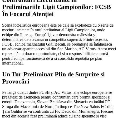
Preliminariile Ligii Campionilor: FCSB
În Focarul Atenției
Scena fotbalistică europeană este pe cale să explodeze cu o serie de
meciuri incitante în turul preliminar al Ligii Campionilor, unde
echipe din întreaga Europă își vor demonstra măiestria și
determinarea de a avansa în competiția supremă. Printre acestea,
FCSB, echipa magnatului Gigi Becali, se pregătește să întâlnească
un adversar aparent accesibil din San Marino, AC Virtus. Acest meci
reprezintă nu doar o oportunitate, ci și o responsabilitate enormă
pentru echipa românească de a-și consolida reputația pe plan
internațional.
Un Tur Preliminar Plin de Surprize și
Provocări
Pe lângă duelul dintre FCSB și AC Virtus, alte echipe europene se
pregătesc de asemenea pentru confruntări care promit spectacol și
emoții. De exemplu, Slovan Bratislava din Slovacia va întâlni FC
Struga din Macedonia de Nord, în timp ce The New Saints FC din
Țara Galilor se va confrunta cu FK Decic din Muntenegru. Fiecare
meci din această fază preliminară aduce cu sine speranțe și vise