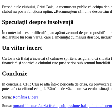
Președintele clubului, Cristi Balaj, a recunoscut public că echipa depind
clubul nu poate funcționa optim. „Recunoaștem că nu ne descurcăm dacă 
Speculații despre insolvență
În contextul acestor dificultăți, au apărut zvonuri despre o posibilă int
declarațiile lui Ioan Varga, care a amenințat cu măsuri drastice, inclus
Un viitor incert
Cu toate că Balaj a încercat să calmeze spiritele, asigurând că situația f
financiară și sportivă a clubului este pusă serios sub semnul întrebării.
Concluzie
În concluzie, CFR Cluj se află într-o perioadă de criză, cu provocări at
putea afecta viitorul echipei. Rămâne de văzut cum va evolua situația ș
Sursa:
România Liberă
Sursa:
romanialibera.ro/la-zi/cfr-cluj-sub-presiune-balaj-admite-depe