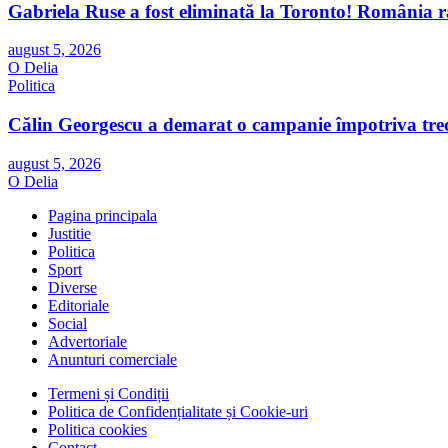
Gabriela Ruse a fost eliminată la Toronto! România r
august 5, 2026
O Delia
Politica
Călin Georgescu a demarat o campanie împotriva trec
august 5, 2026
O Delia
Pagina principala
Justitie
Politica
Sport
Diverse
Editoriale
Social
Advertoriale
Anunturi comerciale
Termeni și Condiții
Politica de Confidențialitate și Cookie-uri
Politica cookies
Contact