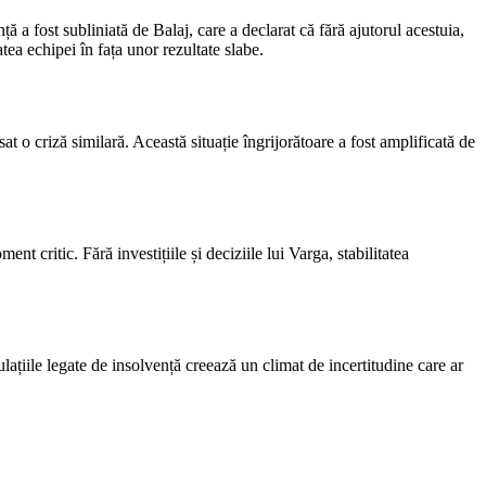
ă a fost subliniată de Balaj, care a declarat că fără ajutorul acestuia,
ea echipei în fața unor rezultate slabe.
t o criză similară. Această situație îngrijorătoare a fost amplificată de
nt critic. Fără investițiile și deciziile lui Varga, stabilitatea
lațiile legate de insolvență creează un climat de incertitudine care ar