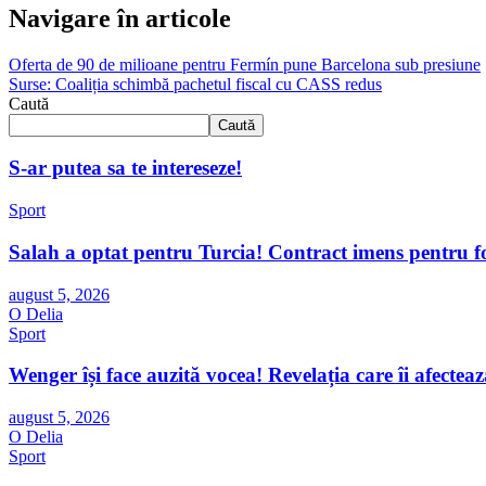
Navigare în articole
Oferta de 90 de milioane pentru Fermín pune Barcelona sub presiune
Surse: Coaliția schimbă pachetul fiscal cu CASS redus
Caută
Caută
S-ar putea sa te intereseze!
Sport
Salah a optat pentru Turcia! Contract imens pentru fos
august 5, 2026
O Delia
Sport
Wenger își face auzită vocea! Revelația care îi afectea
august 5, 2026
O Delia
Sport