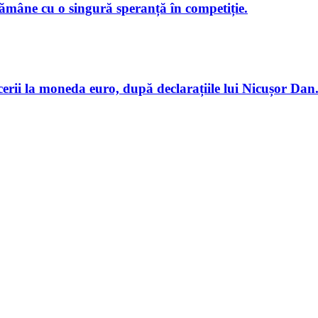
ămâne cu o singură speranță în competiție.
erii la moneda euro, după declarațiile lui Nicușor Da