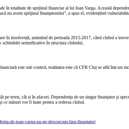
e în totalitate de sprijinul financiar al lui Ioan Varga. Această dependenț
nu avem sprijinul finanțatorului”, a spus el, evidențiind vulnerabilitat
rare în insolvență, amintind de perioada 2015-2017, când clubul a traversa
iv schimbări semnificative în structura clubului.
inanciară este sub control, realitatea este că CFR Cluj se află într-un mome
ât pe teren, cât și în afaceri. Dependența de un singur finanțator și specu
i ce măsuri vor fi luate pentru a redresa clubul.
ndenta-de-ioan-varga-nu-ne-descurcam-fara-finantator/