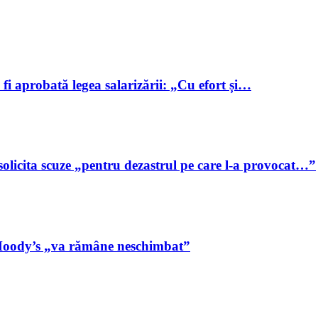
i aprobată legea salarizării: „Cu efort și…
olicita scuze „pentru dezastrul pe care l-a provocat…”
a Moody’s „va rămâne neschimbat”