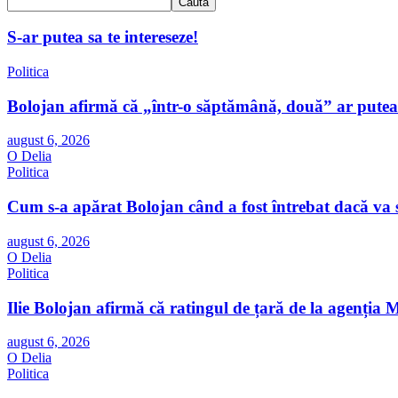
Caută
S-ar putea sa te intereseze!
Politica
Bolojan afirmă că „într-o săptămână, două” ar putea f
august 6, 2026
O Delia
Politica
Cum s-a apărat Bolojan când a fost întrebat dacă va s
august 6, 2026
O Delia
Politica
Ilie Bolojan afirmă că ratingul de țară de la agenți
august 6, 2026
O Delia
Politica