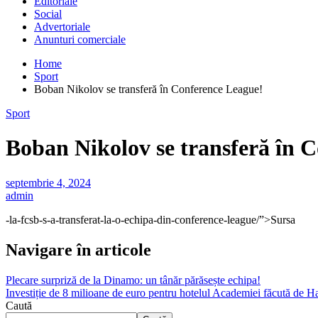
Editoriale
Social
Advertoriale
Anunturi comerciale
Home
Sport
Boban Nikolov se transferă în Conference League!
Sport
Boban Nikolov se transferă în 
septembrie 4, 2024
admin
-la-fcsb-s-a-transferat-la-o-echipa-din-conference-league/”>Sursa
Navigare în articole
Plecare surpriză de la Dinamo: un tânăr părăsește echipa!
Investiție de 8 milioane de euro pentru hotelul Academiei făcută de H
Caută