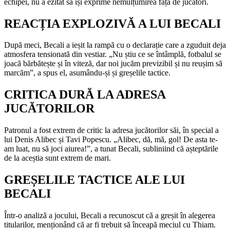
echipei, nu a ezitat să își exprime nemulțumirea față de jucători.
REACȚIA EXPLOZIVĂ A LUI BECALI
După meci, Becali a ieșit la rampă cu o declarație care a zguduit deja
atmosfera tensionată din vestiar. „Nu știu ce se întâmplă, fotbalul se
joacă bărbătește și în viteză, dar noi jucăm previzibil și nu reușim să
marcăm”, a spus el, asumându-și și greșelile tactice.
CRITICA DURĂ LA ADRESA
JUCĂTORILOR
Patronul a fost extrem de critic la adresa jucătorilor săi, în special a
lui Denis Alibec și Tavi Popescu. „Alibec, dă, mă, gol! De asta te-
am luat, nu să joci aiurea!”, a tunat Becali, subliniind că așteptările
de la aceștia sunt extrem de mari.
GREȘELILE TACTICE ALE LUI
BECALI
Într-o analiză a jocului, Becali a recunoscut că a greșit în alegerea
titularilor, menționând că ar fi trebuit să înceapă meciul cu Thiam.