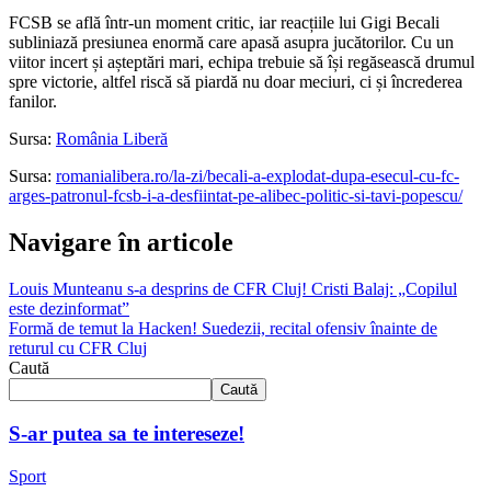
FCSB se află într-un moment critic, iar reacțiile lui Gigi Becali
subliniază presiunea enormă care apasă asupra jucătorilor. Cu un
viitor incert și așteptări mari, echipa trebuie să își regăsească drumul
spre victorie, altfel riscă să piardă nu doar meciuri, ci și încrederea
fanilor.
Sursa:
România Liberă
Sursa:
romanialibera.ro/la-zi/becali-a-explodat-dupa-esecul-cu-fc-
arges-patronul-fcsb-i-a-desfiintat-pe-alibec-politic-si-tavi-popescu/
Navigare în articole
Louis Munteanu s-a desprins de CFR Cluj! Cristi Balaj: „Copilul
este dezinformat”
Formă de temut la Hacken! Suedezii, recital ofensiv înainte de
returul cu CFR Cluj
Caută
Caută
S-ar putea sa te intereseze!
Sport