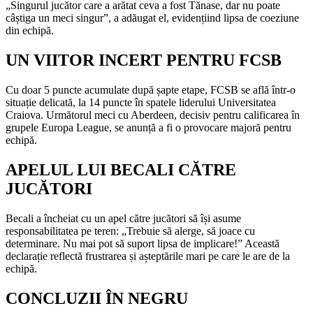
„Singurul jucător care a arătat ceva a fost Tănase, dar nu poate
câștiga un meci singur”, a adăugat el, evidențiind lipsa de coeziune
din echipă.
UN VIITOR INCERT PENTRU FCSB
Cu doar 5 puncte acumulate după șapte etape, FCSB se află într-o
situație delicată, la 14 puncte în spatele liderului Universitatea
Craiova. Următorul meci cu Aberdeen, decisiv pentru calificarea în
grupele Europa League, se anunță a fi o provocare majoră pentru
echipă.
APELUL LUI BECALI CĂTRE
JUCĂTORI
Becali a încheiat cu un apel către jucători să își asume
responsabilitatea pe teren: „Trebuie să alerge, să joace cu
determinare. Nu mai pot să suport lipsa de implicare!” Această
declarație reflectă frustrarea și așteptările mari pe care le are de la
echipă.
CONCLUZII ÎN NEGRU