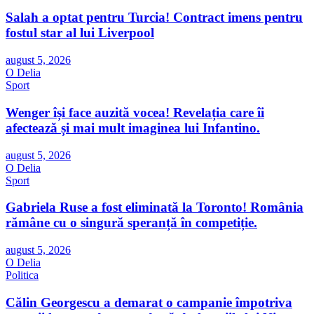
Salah a optat pentru Turcia! Contract imens pentru
fostul star al lui Liverpool
august 5, 2026
O Delia
Sport
Wenger își face auzită vocea! Revelația care îi
afectează și mai mult imaginea lui Infantino.
august 5, 2026
O Delia
Sport
Gabriela Ruse a fost eliminată la Toronto! România
rămâne cu o singură speranță în competiție.
august 5, 2026
O Delia
Politica
Călin Georgescu a demarat o campanie împotriva